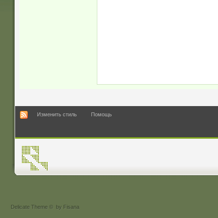
Изменить стиль
Помощь
Delicate Theme
©
by Fisana