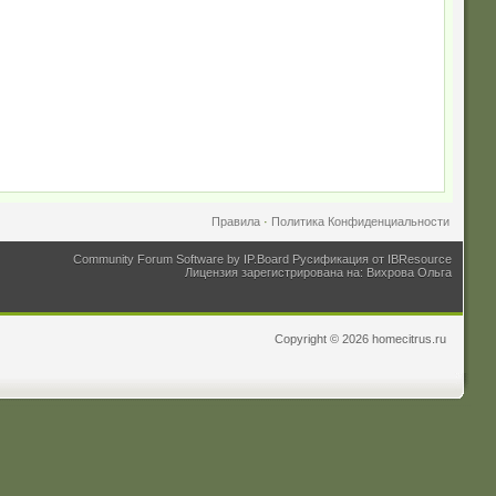
Правила
·
Политика Конфиденциальности
Community Forum Software by IP.Board
Русификация от IBResource
Лицензия зарегистрирована на: Вихрова Ольга
Copyright © 2026 homecitrus.ru