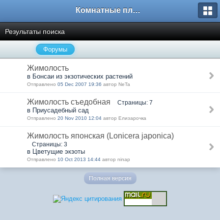
Комнатные плодовые экзоты
Результаты поиска
Форумы
Жимолость
в Бонсаи из экзотических растений
Отправлено
05 Dec 2007 19:36
автор NeTa
Жимолость съедобная
Страницы: 7
в Приусадебный сад
Отправлено
20 Nov 2010 12:04
автор Елизарочка
Жимолость японская (Lonicera japonica)
Страницы: 3
в Цветущие экзоты
Отправлено
10 Oct 2013 14:44
автор ninap
Полная версия