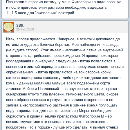
Про капли я спросил потому, у меня Фитоспорин в виде порошка
и после приготовления раствора необходимо выдержать
1...1.5 часа для "оживления" бактерий.
ssa
25 Feb 2008
Итак, эпопея продолжается. Наверное, я все-таки докопался до
истины откуда эта болячка берется. Мои наблюдения и выводы
(не судите строго). Итак имеем - непонятные пятна на внутренней
стороне листа грибкового происхождения. Я провел некоторые
исследования и обнаружил следующее - пятна появляются в
основном в зимний период и связаны с переувлажнением почвы и
опрыскиванием, - пятна проявляются на той стороне кроны
которая подвержена сквозняку, либо при охлаждении земляного
кома, - данным болячкам больше всего подвержены сорта
лимонов Мейер и Павловский. - на внутренних стенках горшка
обнаружено что-то типа плесени, темно-зеленого цвета, скорее
всего образовавшаяся в результате залива (скорее всего не
залива а неспособностью растения в зимнее время поглощать
воду в привычных для нас количествах) Меры: необходимо
обработать и крону и землю препаратом Фитоспорин М - во
всяком случае мне это помогает. если есть возможность
посмотреть что в горшке - лучше это сделать, я вымыл стенки