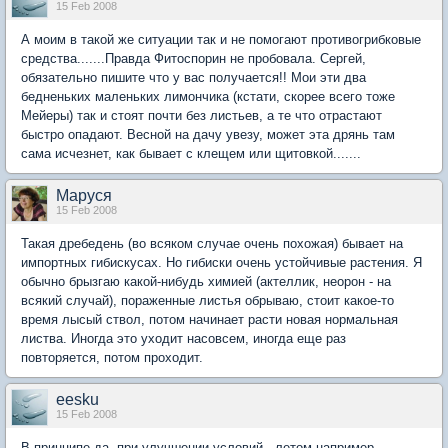
15 Feb 2008
А моим в такой же ситуации так и не помогают противогрибковые
средства.......Правда Фитоспорин не пробовала. Сергей,
обязательно пишите что у вас получается!! Мои эти два
бедненьких маленьких лимончика (кстати, скорее всего тоже
Мейеры) так и стоят почти без листьев, а те что отрастают
быстро опадают. Весной на дачу увезу, может эта дрянь там
сама исчезнет, как бывает с клещем или щитовкой.......
Маруся
15 Feb 2008
Такая дребедень (во всяком случае очень похожая) бывает на
импортных гибискусах. Но гибиски очень устойчивые растения. Я
обычно брызгаю какой-нибудь химией (актеллик, неорон - на
всякий случай), пораженные листья обрываю, стоит какое-то
время лысый ствол, потом начинает расти новая нормальная
листва. Иногда это уходит насовсем, иногда еще раз
повторяется, потом проходит.
eesku
15 Feb 2008
В принципе да, при улучшении условий - летом например,