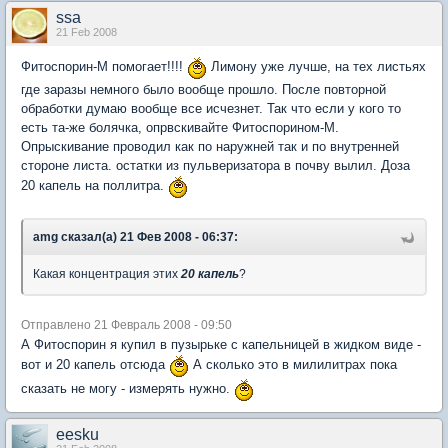
ssa
21 Feb 2008
Фитоспорин-М помогает!!!!
Лимону уже лучше, на тех листьях
где заразы немного было вообще прошло. После повторной
обработки думаю вообще все исчезнет. Так что если у кого то
есть та-же болячка, опрвскивайте Фитоспорином-М.
Опрыскивание проводил как по наружней так и по внутренней
стороне листа. остатки из пульверизатора в почву вылил. Доза
20 капель на поллитра.
amg сказал(а) 21 Фев 2008 - 06:37:
Какая концентрация этих
20 капель
?
Отправлено 21 Февраль 2008 - 09:50
А Фитоспорин я купил в пузырьке с капельницей в жидком виде -
вот и 20 капель отсюда
А сколько это в милилитрах пока
сказать не могу - измерять нужно.
eesku