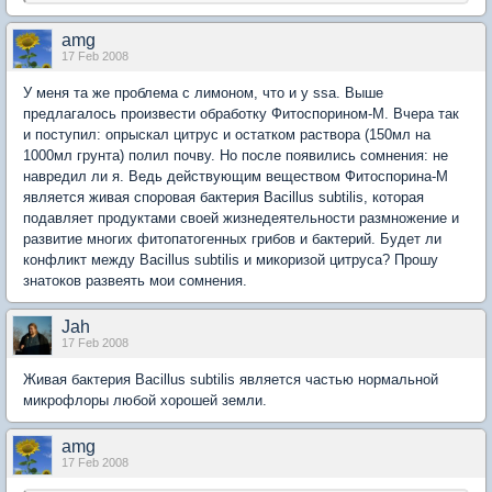
amg
17 Feb 2008
У меня та же проблема с лимоном, что и у ssa. Выше
предлагалось произвести обработку Фитоспорином-М. Вчера так
и поступил: опрыскал цитрус и остатком раствора (150мл на
1000мл грунта) полил почву. Но после появились сомнения: не
навредил ли я. Ведь действующим веществом Фитоспорина-М
является живая споровая бактерия Bacіllus subtіlіs, которая
подавляет продуктами своей жизнедеятельности размножение и
развитие многих фитопатогенных грибов и бактерий. Будет ли
конфликт между Bacіllus subtіlіs и микоризой цитруса? Прошу
знатоков развеять мои сомнения.
Jah
17 Feb 2008
Живая бактерия Bacillus subtilis является частью нормальной
микрофлоры любой хорошей земли.
amg
17 Feb 2008