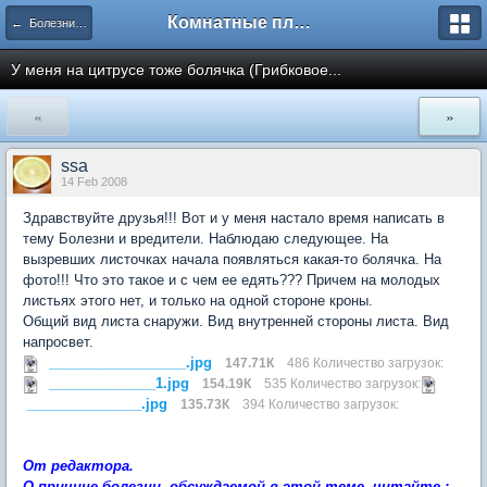
Комнатные плодовые экзоты
← Болезни и вредители плодовых культур
У меня на цитрусе тоже болячка (Грибковое...
«
»
ssa
14 Feb 2008
Здравствуйте друзья!!! Вот и у меня настало время написать в
тему Болезни и вредители. Наблюдаю следующее. На
вызревших листочках начала появляться какая-то болячка. На
фото!!! Что это такое и с чем ее едять??? Причем на молодых
листьях этого нет, и только на одной стороне кроны.
Общий вид листа снаружи. Вид внутренней стороны листа. Вид
напросвет.
__________________.jpg
147.71К
486 Количество загрузок:
______________1.jpg
154.19К
535 Количество загрузок:
_______________.jpg
135.73К
394 Количество загрузок:
От редактора.
О причине болезни, обсуждаемой в этой теме, читайте :