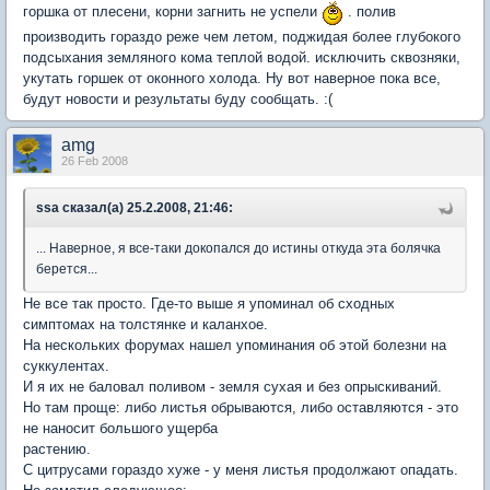
горшка от плесени, корни загнить не успели
. полив
производить гораздо реже чем летом, поджидая более глубокого
подсыхания земляного кома теплой водой. исключить сквозняки,
укутать горшек от оконного холода. Ну вот наверное пока все,
будут новости и результаты буду сообщать. :(
amg
26 Feb 2008
ssa сказал(а) 25.2.2008, 21:46:
... Наверное, я все-таки докопался до истины откуда эта болячка
берется...
Не все так просто. Где-то выше я упоминал об сходных
симптомах на толстянке и каланхое.
На нескольких форумах нашел упоминания об этой болезни на
суккулентах.
И я их не баловал поливом - земля сухая и без опрыскиваний.
Но там проще: либо листья обрываются, либо оставляются - это
не наносит большого ущерба
растению.
С цитрусами гораздо хуже - у меня листья продолжают опадать.