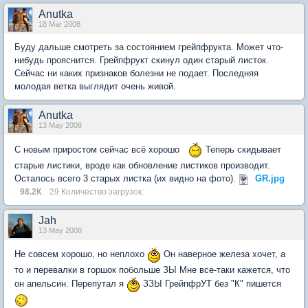
Anutka
18 Mar 2008
Буду дальше смотреть за состоянием грейпфрукта. Может что-
нибудь прояснится. Грейпфрукт скинул один старый листок.
Сейчас ни каких признаков болезни не подает. Последняя
молодая ветка выглядит очень живой.
Anutka
13 May 2008
С новым приростом сейчас всё хорошо
Теперь скидывает
старые листики, вроде как обновление листиков производит.
Осталось всего 3 старых листка (их видно на фото).
GR.jpg
98.2К
29 Количество загрузок:
Jah
13 May 2008
Не совсем хорошо, но неплохо
Он наверное железа хочет, а
то и перевалки в горшок побольше ЗЫ Мне все-таки кажется, что
он апельсин. Перепутал я
ЗЗЫ ГрейпфрУТ без "К" пишется