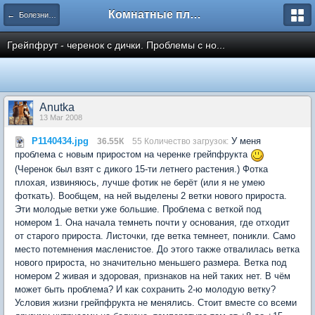
Комнатные плодовые экзоты
← Болезни и вредители плодовых культур
Грейпфрут - черенок с дички. Проблемы с но...
Anutka
13 Mar 2008
P1140434.jpg
У меня
36.55К
55 Количество загрузок:
проблема с новым приростом на черенке грейпфрукта
(Черенок был взят с дикого 15-ти летнего растения.) Фотка
плохая, извиняюсь, лучше фотик не берёт (или я не умею
фоткать). Вообщем, на ней выделены 2 ветки нового прироста.
Эти молодые ветки уже большие. Проблема с веткой под
номером 1. Она начала темнеть почти у основания, где отходит
от старого прироста. Листочки, где ветка темнеет, поникли. Само
место потемнения масленистое. До этого также отвалилась ветка
нового прироста, но значительно меньшего размера. Ветка под
номером 2 живая и здоровая, признаков на ней таких нет. В чём
может быть проблема? И как сохранить 2-ю молодую ветку?
Условия жизни грейпфрукта не менялись. Стоит вместе со всеми