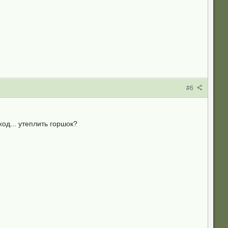
#6
од... утеплить горшок?