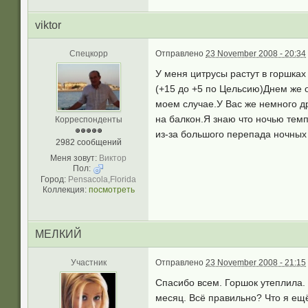
viktor
Спецкорр
Отправлено
23 November 2008 - 20:34
У меня цитрусы растут в горшках
(+15 до +5 по Цельсию)Днем же 
моем случае.У Вас же немного д
на балкон.Я знаю что ночью темп
Корреспонденты
из-за большого перепада ночных
2982 сообщений
Меня зовут:
Виктор
Пол:
Город:
Pensacola,Florida
Коллекция:
посмотреть
МЕЛКИЙ
Участник
Отправлено
23 November 2008 - 21:15
Спасибо всем. Горшок утеплила.
месяц. Всё правильно? Что я ещ