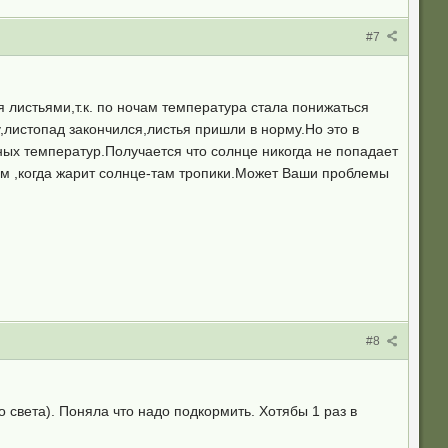
#7
я листьями,т.к. по ночам температура стала понижаться
листопад закончился,листья пришли в норму.Но это в
ных температур.Получается что солнце никогда не попадает
нем ,когда жарит солнце-там тропики.Может Ваши проблемы
#8
света). Поняла что надо подкормить. Хотябы 1 раз в