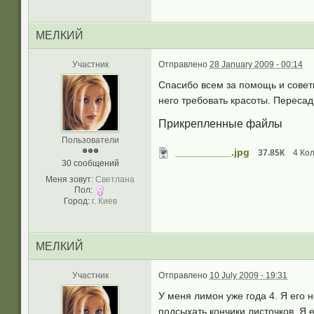
МЕЛКИЙ
Участник
Отправлено
28 January 2009 - 00:14
Спасибо всем за помощь и советы
него требовать красоты. Пересад
Прикрепленные файлы
Пользователи
__________.jpg
37.85К
4 Кол
30 сообщений
Меня зовут:
Светлана
Пол:
Город:
г. Киев
МЕЛКИЙ
Участник
Отправлено
10 July 2009 - 19:31
У меня лимон уже года 4. Я его 
подсыхать кончики листочков. Я 