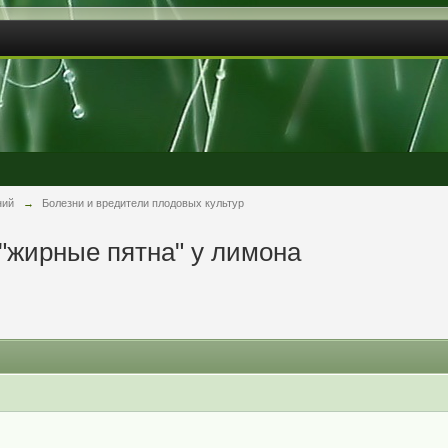
ний
→
Болезни и вредители плодовых культур
 "жирные пятна" у лимона