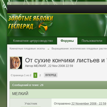
Комнатное цитрусоводство
Форумы
Пользователи
Комнатные плодовые экзоты
→
Выращивание экзотических плодовых расте
От сухие кончики листьев и
Автор
МЕЛКИЙ
,
22 Nov 2008 22:59
ВПЕРЕД
Страница 1 из 2
1
2
Сообщений в теме: 26
МЕЛКИЙ
Участник
Отправлено
22 November 2008 - 22:59