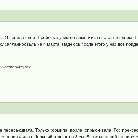
. Я поняла одно: Проблема у моего лимончика состоит в одном. Над
ку запланировала на 4 марта. Надеюсь после этого у нас всё пойдё
ичество загрузок:
не пересаживала. Только кормила, поила, опрыскивала. Рос прекрас
его перевалила в больший горшок на 3 см. Без изменений он просто