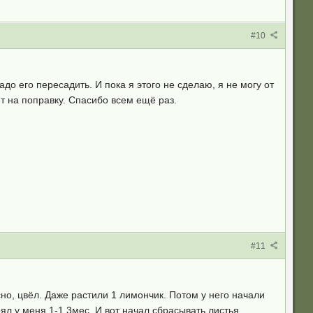
#10
о его пересадить. И пока я этого не сделаю, я не могу от
т на поправку. Спасибо всем ещё раз.
#11
но, цвёл. Даже растили 1 лимончик. Потом у него начали
ял у меня 1-1,3мес. И вот начал сбрасывать листья.