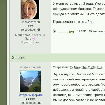
У меня есть лимон 3 года. Уже р
оборудованном балконе. Темпера
ерунда с листиками? И что делат
Прикрепленные файлы
Пользователи
30 сообщений
_____.jpg
41.67К
49 Количест
Меня зовут:
Светлана
Пол:
Город:
г. Киев
Salonik
Ветеран форума
Отправлено
22 November 2008 - 23:48
Здравствуйте, Светлана! Что я м
что при такой температуре влажн
ему просто перестало хватать "к
добавлением калийного удобрени
немолодые, и им пришло время оп
Ветераны форума
Вы не досвечиваете? И не беспок
1392 сообщений