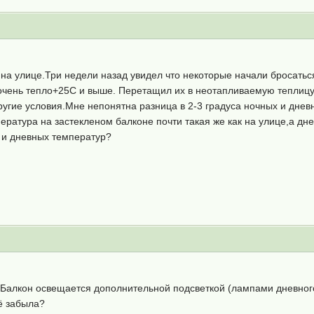
 на улице.Три недели назад увидел что некоторые начали бросатьс
очень тепло+25С и выше. Перетащил их в неотапливаемую теплицу,
ругие условия.Мне непонятна разница в 2-3 градуса ночных и днев
ература на застекленом балконе почти такая же как на улице,а д
 и дневных температур?
 Балкон освещается дополнительной подсветкой (лампами дневного 
ё забыла?