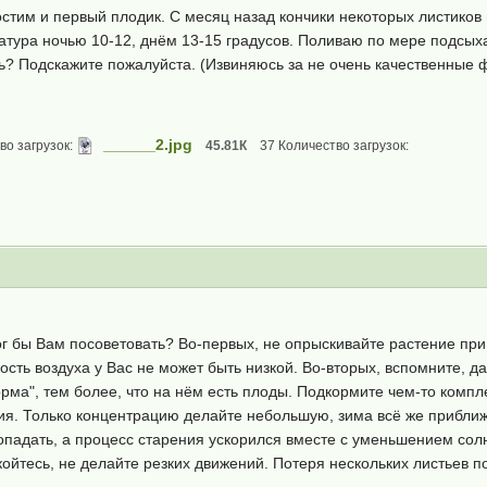
остим и первый плодик. С месяц назад кончики некоторых листиков 
тура ночью 10-12, днём 13-15 градусов. Поливаю по мере подсыха
ь? Подскажите пожалуйста. (Извиняюсь за не очень качественные 
______2.jpg
во загрузок:
45.81К
37 Количество загрузок:
ог бы Вам посоветовать? Во-первых, не опрыскивайте растение при
ость воздуха у Вас не может быть низкой. Во-вторых, вспомните, 
орма", тем более, что на нём есть плоды. Подкормите чем-то компл
я. Только концентрацию делайте небольшую, зима всё же приближ
адать, а процесс старения ускорился вместе с уменьшением солне
ойтесь, не делайте резких движений. Потеря нескольких листьев п