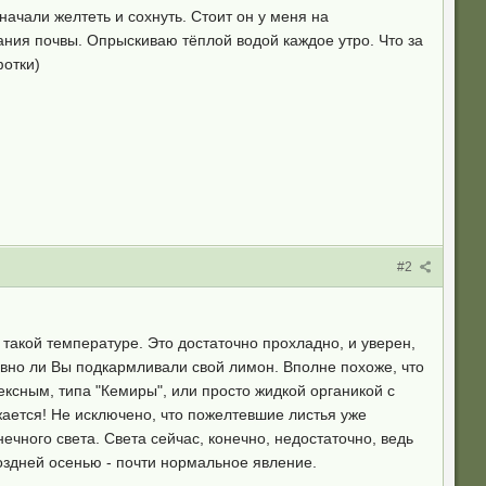
начали желтеть и сохнуть. Стоит он у меня на
ния почвы. Опрыскиваю тёплой водой каждое утро. Что за
фотки)
#2
 такой температуре. Это достаточно прохладно, и уверен,
давно ли Вы подкармливали свой лимон. Вполне похоже, что
ексным, типа "Кемиры", или просто жидкой органикой с
ается! Не исключено, что пожелтевшие листья уже
чного света. Света сейчас, конечно, недостаточно, ведь
оздней осенью - почти нормальное явление.