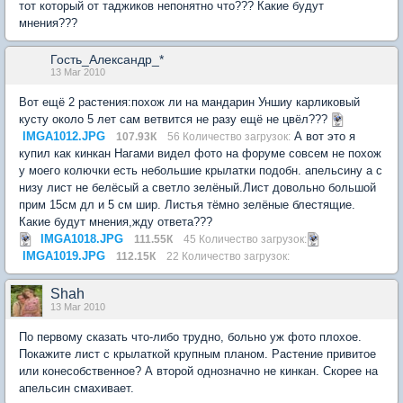
тот который от таджиков непонятно что??? Какие будут
мнения???
Гость_Александр_*
13 Mar 2010
Вот ещё 2 растения:похож ли на мандарин Уншиу карликовый
кусту около 5 лет сам ветвится не разу ещё не цвёл???
IMGA1012.JPG
А вот это я
107.93К
56 Количество загрузок:
купил как кинкан Нагами видел фото на форуме совсем не похож
у моего колючки есть небольшие крылатки подобн. апельсину а с
низу лист не белёсый а светло зелёный.Лист довольно большой
прим 15см дл и 5 см шир. Листья тёмно зелёные блестящие.
Какие будут мнения,жду ответа???
IMGA1018.JPG
111.55К
45 Количество загрузок:
IMGA1019.JPG
112.15К
22 Количество загрузок:
Shah
13 Mar 2010
По первому сказать что-либо трудно, больно уж фото плохое.
Покажите лист с крылаткой крупным планом. Растение привитое
или конесобственное? А второй однозначно не кинкан. Скорее на
апельсин смахивает.