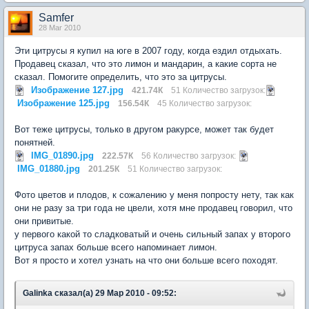
Samfer
28 Mar 2010
Эти цитрусы я купил на юге в 2007 году, когда ездил отдыхать.
Продавец сказал, что это лимон и мандарин, а какие сорта не
сказал. Помогите определить, что это за цитрусы.
Изображение 127.jpg
421.74К
51 Количество загрузок:
Изображение 125.jpg
156.54К
45 Количество загрузок:
Вот теже цитрусы, только в другом ракурсе, может так будет
понятней.
IMG_01890.jpg
222.57К
56 Количество загрузок:
IMG_01880.jpg
201.25К
51 Количество загрузок:
Фото цветов и плодов, к сожалению у меня попросту нету, так как
они не разу за три года не цвели, хотя мне продавец говорил, что
они привитые.
у первого какой то сладковатый и очень сильный запах у второго
цитруса запах больше всего напоминает лимон.
Вот я просто и хотел узнать на что они больше всего походят.
Galinka сказал(а) 29 Мар 2010 - 09:52: