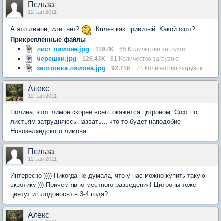
Польза
12 Jan 2011
А это лимон, или нет?
Кплен как привитый. Какой сорт?
Прикрепленные файлы
лист лимона.jpg
119.4К
65 Количество загрузок:
черешки.jpg
126.43К
81 Количество загрузок:
заготовка лимона.jpg
92.71К
74 Количество загрузок:
Aлекc
12 Jan 2011
Полина, этот лимон скорее всего окажется цитроном. Сорт по
листьям затрудняюсь назвать... что-то будет наподобие
Новозеландского лимона.
Польза
12 Jan 2011
Интересно )))) Никогда не думала, что у нас можно купить такую
экзотику ))) Причем явно местного разведения! Цитроны тоже
цветут и плодоносят в 3-4 года?
Aлекc