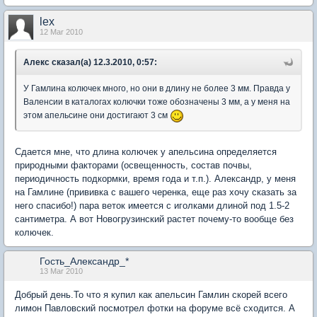
lex
12 Mar 2010
Aлекc сказал(а) 12.3.2010, 0:57:
У Гамлина колючек много, но они в длину не более 3 мм. Правда у
Валенсии в каталогах колючки тоже обозначены 3 мм, а у меня на
этом апельсине они достигают 3 см
Сдается мне, что длина колючек у апельсина определяется
природными факторами (освещенность, состав почвы,
периодичность подкормки, время года и т.п.). Александр, у меня
на Гамлине (прививка с вашего черенка, еще раз хочу сказать за
него спасибо!) пара веток имеется с иголками длиной под 1.5-2
сантиметра. А вот Новогрузинский растет почему-то вообще без
колючек.
Гость_Александр_*
13 Mar 2010
Добрый день.То что я купил как апельсин Гамлин скорей всего
лимон Павловский посмотрел фотки на форуме всё сходится. А