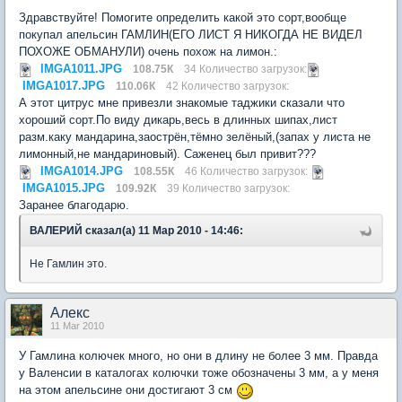
Здравствуйте! Помогите определить какой это сорт,вообще
покупал апельсин ГАМЛИН(ЕГО ЛИСТ Я НИКОГДА НЕ ВИДЕЛ
ПОХОЖЕ ОБМАНУЛИ) очень похож на лимон.:
IMGA1011.JPG
108.75К
34 Количество загрузок:
IMGA1017.JPG
110.06К
42 Количество загрузок:
А этот цитрус мне привезли знакомые таджики сказали что
хороший сорт.По виду дикарь,весь в длинных шипах,лист
разм.каку мандарина,заострён,тёмно зелёный,(запах у листа не
лимонный,не мандариновый). Саженец был привит???
IMGA1014.JPG
108.55К
46 Количество загрузок:
IMGA1015.JPG
109.92К
39 Количество загрузок:
Заранее благодарю.
ВАЛЕРИЙ сказал(а) 11 Мар 2010 - 14:46:
Не Гамлин это.
Aлекc
11 Mar 2010
У Гамлина колючек много, но они в длину не более 3 мм. Правда
у Валенсии в каталогах колючки тоже обозначены 3 мм, а у меня
на этом апельсине они достигают 3 см