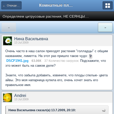
Комнатные плодовые экзоты
← Определение сортов цитрусовых и других экзотов
Определяем цитрусовые растения, НЕ СЕЯНЦЫ....
«
»
Нина Васильевна
13 Jul 2009
Очень часто в наш салон приходят растения "голладцы" с общим
названием, лиметта. На этот раз пришло такое чудо:
DSCF1941.jpg
Подскажите, что
63.06К
37 Количество загрузок:
это может быть на самом деле?
Знаете, что забыла добавить, извините, что плоды спелые- цвета
айвы. Это моя напарница купила его, очень хочет знать его
правильное имя.
Andrei
13 Jul 2009
Нина Васильевна сказал(а) 13.7.2009, 20:10: