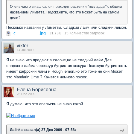
Очень часто в наш салон приходят растения "голладцы" с общим
названием, лиметта. Подскажите, что это может быть на самом
деле?
Нескоько названий у Лиметты. Сладкий лайм или сладкий лимон.
c___________.jpg
31.73К
15 Количество загрузок:
viktor
14 Jul 2009
Я не знаю что продают в салоне,но не сладкий лайм.Для
сладкого лайма черезчур бугристая кожура.Похожую бугристость
имеют кафрский лайм и Rough lemon,но это тоже не они.Может
это Mandarin Lime ? Кажется немного похож.
Елена Борисовна
28 Dec 2009
Я думаю, что это апельсин не знаю какой.
Galinka сказал(а) 27 Дек 2009 - 07:58: