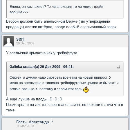
Елена, он как пахнет? То ли апельсин то ли может грейп
вообще???
Второй должен быть апельсином Верже ( по утверждению
продавца) листик потёрла, вроде слабый апельсиновый запах.
serj
29 Dec 2009
У апельсина крылатка как у грейпфрута.
Galinka сказал(а) 29 Дек 2009 - 06:41:
Сергей, я думаю надо смотреть все-таки на новый прирост. У
меня на апельсине и типично грейпфрутовые крылатки бывают и
всякие-разные. Я поэтому и засомневалась
А ещё лучше на плоды :D :D :D
Посмотрел я на листья своего апельсина, не похожи с этим что в
теме.
Гость_Александр_*
11 Mar 2010