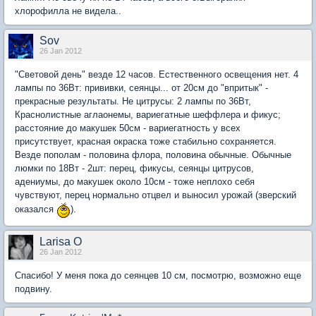
хлорофилла не видела..
Sov
26 Jan 2012
"Световой день" везде 12 часов. Естественного освещения нет. 4
лампы по 36Вт: прививки, сеянцы... от 20см до "впритык" -
прекрасные результаты. Не цитрусы: 2 лампы по 36Вт,
Краснолистные аглаонемы, вариегатные шеффлера и фикус;
расстояние до макушек 50см - вариегатность у всех
присутствует, красная окраска тоже стабильно сохраняется.
Везде пополам - половина флора, половина обычные. Обычные
люмки по 18Вт - 2шт: перец, фикусы, сеянцы цитрусов,
адениумы, до макушек около 10см - тоже неплохо себя
чувствуют, перец нормально отцвел и выносил урожай (зверский
оказался
).
Larisa O
26 Jan 2012
Спасибо! У меня пока до сеянцев 10 см, посмотрю, возможно еще
подвину.