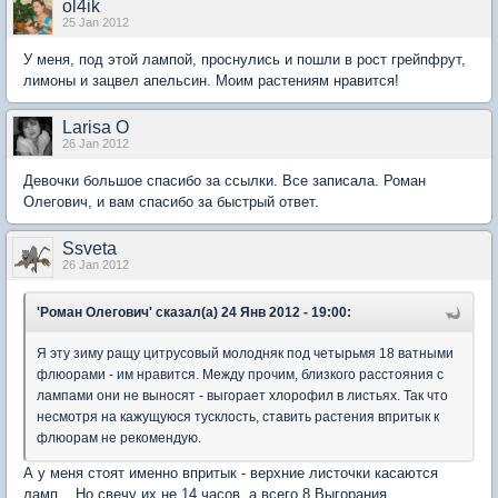
ol4ik
25 Jan 2012
У меня, под этой лампой, проснулись и пошли в рост грейпфрут,
лимоны и зацвел апельсин. Моим растениям нравится!
Larisa O
26 Jan 2012
Девочки большое спасибо за ссылки. Все записала. Роман
Олегович, и вам спасибо за быстрый ответ.
Ssveta
26 Jan 2012
'Роман Олегович' сказал(а) 24 Янв 2012 - 19:00:
Я эту зиму ращу цитрусовый молодняк под четырьмя 18 ватными
флюорами - им нравится. Между прочим, близкого расстояния с
лампами они не выносят - выгорает хлорофил в листьях. Так что
несмотря на кажущуюся тусклость, ставить растения впритык к
флюорам не рекомендую.
А у меня стоят именно впритык - верхние листочки касаются
ламп... Но свечу их не 14 часов, а всего 8.Выгорания