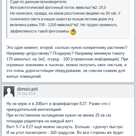
Судя по данным производителя,
Фотосинтетический фотонный поток, мкмоль/c*м2: 25,5
Не написано, правда, на каком расстоянии (видимо на 30 см). У
солнечного света в наших широтах ясным летним днем эта
величина равна 700 - 1200 мкмоль/c*м2. Не трудно прикинуть
эффективность такой фитолампы
Это один момент, второй, сколько нужно конкретному растению?
Например цитрусовому? Псидиуму? Например минимум томату
170 мкмоль/с на 1м2, огурцу - 100 (справочная информация). При
огромных значениях в тысячах, можно получить ожог листьев, и
это очень дорогостоящее оборудование, не совсем скажем для
жилых помещений.
dimvicant
29 Sep 2018
Ну не верю я в 20Ватт в формфакторе E27. Разве что с
принудительной вентиляцией.
При естественном охлаждении нужно не менее 25 кв.см.
площади радиатора на каждый ватт.
Ватт 5-7 в E27 ещё можно засунуть. Больше - сдохнут быстро.
И на угол посмотрите - 160 градусов. Во все стороны же будет