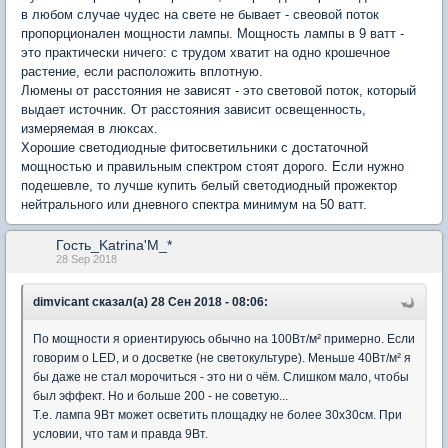
в любом случае чудес на свете не бывает - свеовой поток
пропорционален мощности лампы. Мощность лампы в 9 ватт -
это практически ничего: с трудом хватит на одно крошечное
растение, если расположить вплотную.
Люмены от расстояния не зависят - это световой поток, который
выдает источник. От расстояния зависит освещенность,
измеряемая в люксах.
Хорошие светодиодные фитосветильники с достаточной
мощностью и правильным спектром стоят дорого. Если нужно
подешевле, то лучше купить белый светодиодный прожектор
нейтрального или дневного спектра минимум на 50 ватт.
Гость_Katrina'M_*
28 Sep 2018
dimvicant сказал(а) 28 Сен 2018 - 08:06:
По мощности я ориентируюсь обычно на 100Вт/м² примерно. Если
говорим о LED, и о досветке (не светокультуре). Меньше 40Вт/м² я
бы даже не стал морочиться - это ни о чём. Слишком мало, чтобы
был эффект. Но и больше 200 - не советую...
Т.е. лампа 9Вт может осветить площадку не более 30x30см. При
условии, что там и правда 9Вт.