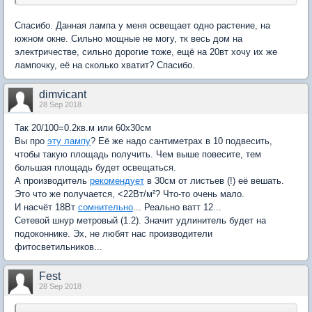
Спасибо. Данная лампа у меня освещает одно растение, на
южном окне. Сильно мощные не могу, тк весь дом на
электричестве, сильно дорогие тоже, ещё на 20вт хочу их же
лампочку, её на сколько хватит? Спасибо.
dimvicant
28 Sep 2018
Так 20/100=0.2кв.м или 60x30см
Вы про
эту лампу
? Её же надо сантиметрах в 10 подвесить,
чтобы такую площадь получить. Чем выше повесите, тем
большая площадь будет освещаться.
А производитель
рекомендует
в 30см от листьев (!) её вешать.
Это что же получается, <22Вт/
м²? Что-то очень мало.
И насчёт 18Вт
сомнительно
... Реально ватт 12...
Сетевой шнур метровый (1.2). Значит удлинитель будет на
подоконнике. Эх, не любят нас производители
фитосветильников...
Fest
28 Sep 2018