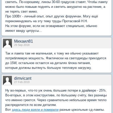
светить. По-хорошему, линзы 30-60 градусов ставят. Чтобы лампу
можно было повыше поднять и светить аккуратно на растение, а
не терять свет мимо.
Про 100Вт - личный опыт, опыт других форумчан. Могу ещё
порекомендовать на эту тему труды Протасовой Н.Н.
На этом форуме, если не оговаривают специально, обычно
имеют ввиду цитрусы...
Михаил81
29 Sep 2018
Так и лампа там не маленькая, к тому же обычно указывают
потребляемую мощность. Фактически на светодиоды приходится
до 15W, остальное остается на деталях блока питания,
которые должны вытянуть большую тепловую нагрузку.
dimvicant
27 Feb 2019
Ну во-первых, что-то уж очень большие потери в драйвере - 25%.
Во-вторых, в этом конструктиве, по большому счёту, без разницы
что именно греется. Через сравнительно небольшое время тепло
распределится по всем деталям.
Вот
здесь люди взяли и померили
разные цокольные сд-лампы.