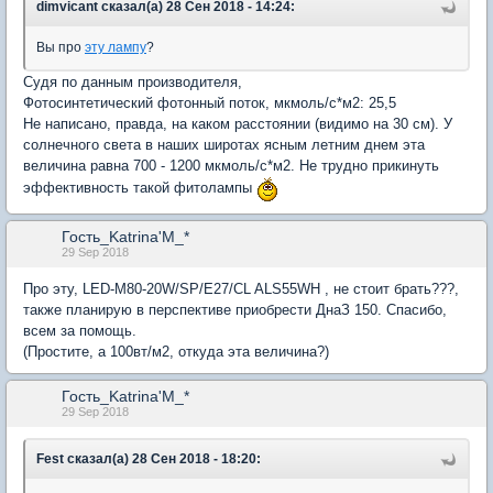
dimvicant сказал(а) 28 Сен 2018 - 14:24:
Вы про
эту лампу
?
Судя по данным производителя,
Фотосинтетический фотонный поток, мкмоль/c*м2: 25,5
Не написано, правда, на каком расстоянии (видимо на 30 см). У
солнечного света в наших широтах ясным летним днем эта
величина равна 700 - 1200 мкмоль/c*м2. Не трудно прикинуть
эффективность такой фитолампы
Гость_Katrina'M_*
29 Sep 2018
Про эту, LED-M80-20W/SP/E27/CL ALS55WH , не стоит брать???,
также планирую в перспективе приобрести ДнаЗ 150. Спасибо,
всем за помощь.
(Простите, а 100вт/м2, откуда эта величина?)
Гость_Katrina'M_*
29 Sep 2018
Fest сказал(а) 28 Сен 2018 - 18:20: