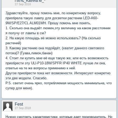
Гость_Katrina'M_*
27 Sep 2018
Здравствуйте, прошу помочь мне, по конкретному вопросу,
приобрела такую лампу для досветки растении LED-A60-
9W/SP/E27/CL ALM01WH. Прошу помочь мне понять,
1. Сколько она выдаёт люмен,эту величину на каком расстоянии
я получу от лампы в см?
2. На какую площадь её можно использовать? (На сколько
растений)
3. Какому растению она подойдёт, (хватит данного светового
потока)? (Гуава,лимон,банан)
4. Стоит ли купить мне её еще такую же, или есть возможность
приобрести эту ULI-P10-18W/SPFR IP40 WHITE лучше ли она,
ответье на те же вопросы применимо к ней.
Другое приобрести пока нет возможности. Интересуют конкретно
эти две модели. Спасибо.
P.S. светит очень ярко, потребляемая мощность минимальна, что
супер для меня).
Fest
27 Sep 2018
Нужно смотреть характеристики, которые дает производитель. Но