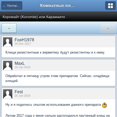
Комнатные плодовые экзоты
← Препараты и средства для борьбы с болезнями и вредителями
Коромайт (Koromite) или Карамаито
«
»
FoxH1978
29 Dec 2017
Клещи резистентные к вермитеку будут резистентны и к нему.
MaxL
26 Jan 2019
Обработал в пятницу утром этим препаратом. Сейчас- кладбище
клещей.
Fest
26 Jan 2019
Ну и я поделюсь опытом использования данного препарата
Летом 2017 года у меня сильно расплодился паутинный клещ на