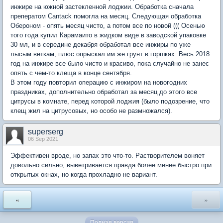
инжире на южной застекленной лоджии. Обработка сначала
преператом Cantack помогла на месяц. Следующая обработка
Обероном - опять месяц чисто, а потом все по новой ((( Осенью
того года купил Карамаито в жидком виде в заводской упаковке
30 мл, и в середине декабря обработал все инжиры по уже
лысым веткам, плюс опрыскал им же грунт в горшках. Весь 2018
год на инжире все было чисто и красиво, пока случайно не занес
опять с чем-то клеща в конце сентября.
В этом году повторил операцию с инжиром на новогодних
праздниках, дополнительно обработал за месяц до этого все
цитрусы в комнате, перед которой лоджия (было подозрение, что
клещ жил на цитрусовых, но особо не размножался).
superserg
06 Sep 2021
Эффективен вроде, но запах это что-то. Растворителем воняет
довольно сильно, выветривается правда более менее быстро при
открытых окнах, но когда прохладно не вариант.
«
»
Полная версия