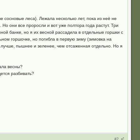
 сосновые леса). Лежала несколько лет, пока из неё не
 Но они все проросли и вот уже полтора года растут. Три
нной банке, но я их весной рассадила в отдельные горшки с
ьном горшочке, но погибла в первую зиму (зимовка на
о лучше, пышнее и зеленее, чем отсаженная отдельно. Но я
ала весны?
дется разбивать?
#2