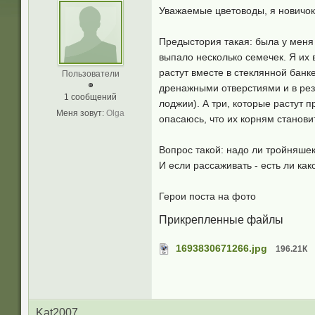
Уважаемые цветоводы, я новичок
Предыстория такая: была у меня 
выпало несколько семечек. Я их 
растут вместе в стеклянной банк
Пользователи
дренажными отверстиями и в резу
1 сообщений
лоджии). А три, которые растут 
Меня зовут:
Olga
опасаюсь, что их корням станови
Вопрос такой: надо ли тройняше
И если рассаживать - есть ли ка
Герои поста на фото
Прикрепленные файлы
1693830671266.jpg
196.21К
Kat2007