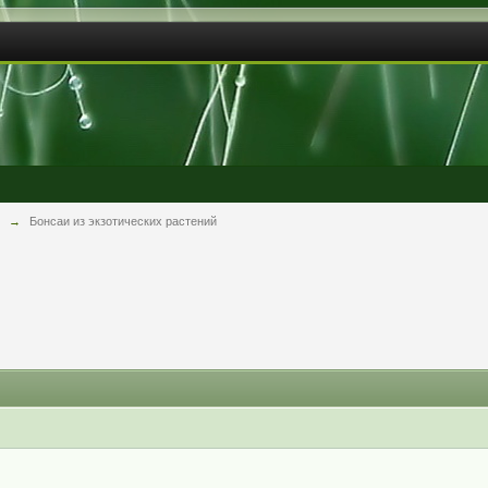
→
Бонсаи из экзотических растений