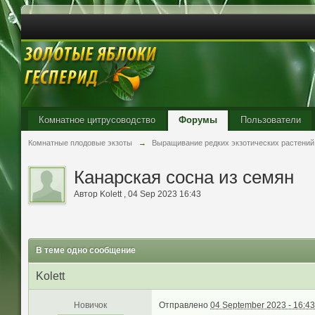
Комнатное цитрусоводство
Форумы
Пользователи
Комнатные плодовые экзоты
→
Выращивание редких экзотических растений
Канарская сосна из семян
Автор
Kolett
,
04 Sep 2023 16:43
В теме одно сообщение
Kolett
Новичок
Отправлено
04 September 2023 - 16:43