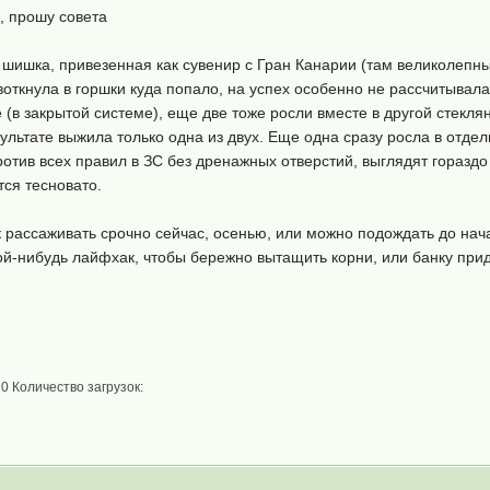
, прошу совета
шишка, привезенная как сувенир с Гран Канарии (там великолепные
воткнула в горшки куда попало, на успех особенно не рассчитывала.
е (в закрытой системе), еще две тоже росли вместе в другой стекля
льтате выжила только одна из двух. Еще одна сразу росла в отдел
против всех правил в ЗС без дренажных отверстий, выглядят горазд
тся тесновато.
к рассаживать срочно сейчас, осенью, или можно подождать до нач
кой-нибудь лайфхак, чтобы бережно вытащить корни, или банку при
0 Количество загрузок: