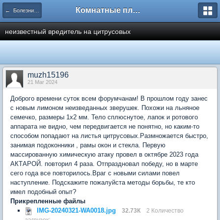
Комнатные плодовые экзоты
← Болезни и вредители плодовых культур
неизвестный вредитель на цитрусовых
muzh15196
21 Mar 2024
Доброго времени суток всем форумчанам! В прошлом году занес
с новым лимоном неизведанных зверушек. Похожи на льняное
семечко, размеры 1х2 мм. Тело сплюснутое, лапок и ротового
аппарата не видно, чем передвигается не понятно, но каким-то
способом попадают на листья цитрусовых.Размножается быстро,
занимая подоконники , рамы окон и стекла. Первую
массированную химическую атаку провел в октябре 2023 года
АКТАРОЙ. повторил 4 раза. Отпраздновал победу, но в марте
сего года все повторилось.Враг с новыми силами повел
наступление. Подскажите пожалуйста методы борьбы, те кто
имел подобный опыт?
Прикрепленные файлы
IMG-20240321-WA0018.jpg
32.73К
2 Количество
загрузок: