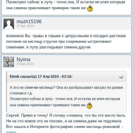
Посмотрел сейчас в лупу - точно она. И остатки ее клея которым
она семена приклеивает примерно такие же
muzh15196
17 Apr 2024
возможно Вы правы в горшки с цитрусовыми я посадил растения
похожие на кислицу.стручки при созревании ыстреливают
семенами. в лупу разглядывал семена другие
Nyima
23 Apr 2024
Elmik сказал(а) 17 Апр 2024 - 03:16:
А это не семечки кислицы? Она из разбрасывает как раз по рамам
стеклам и т.д.
Посмотрел сейчас в лупу - точно она. И остатки ее клея которым
она семена приклеивает примерно такие же
Сергей. Прямо в точку! Я голову сломала, что бы это могло быть.
Ни на что живое это не похоже, а на семена даже не подумала.
Вот нашла в Интернете фотографию семян кислицы рожковой -
здесь
.