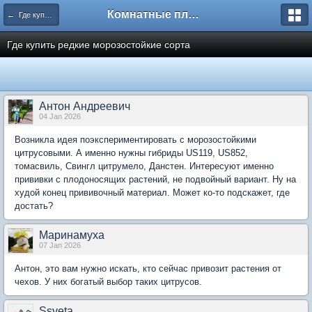
Комнатные плодовые экзоты
← Где купить растения для комнатного сада
Где купить редкие морозостойкие сорта
Антон Андреевич
04 Jan 2026
Возникла идея поэкспериментировать с морозостойкими
цитрусовыми. А именно нужны гибриды US119, US852,
томасвиль, Свингл цитрумело, Данстен. Интересуют именно
прививки с плодоносящих растений, не подвойный вариант. Ну на
худой конец прививочный материал. Может ко-то подскажет, где
достать?
Маринамуха
07 Jan 2026
Антон, это вам нужно искать, кто сейчас привозит растения от
чехов. У них богатый выбор таких цитрусов.
Ssveta