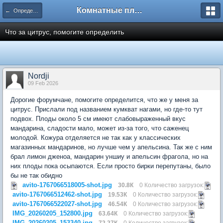
Комнатные плодовые экзоты
← Определение сортов цитрусовых и других экзотов
Что за цитрус, помогите определить
Nordji
09 Feb 2026
Дорогие форумчане, помогите определится, что же у меня за
цитрус. Прислали под названием кумкват нагами, но где-то тут
подвох. Плоды около 5 см имеют слабовыраженный вкус
мандарина, сладости мало, может из-за того, что саженец
молодой. Кожура отделяется не так как у классических
магазинных мандаринов, но лучше чем у апельсина. Так же с ним
брал лимон дженоа, мандарин уншиу и апельсин фрагола, но на
них плоды пока осыпаются. Если просто бирки перепутаны, было
бы не так обидно
avito-1767066518005-shot.jpg
30.8К
0 Количество загрузок:
avito-1767066512462-shot.jpg
19.53К
0 Количество загрузок:
avito-1767066522027-shot.jpg
46.54К
0 Количество загрузок:
IMG_20260205_152800.jpg
63.64К
0 Количество загрузок:
IMG_20260205_153340.jpg
72.27К
0 Количество загрузок: