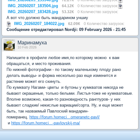
IMG_20260207_183504.jpg
64.12К
0 Количество загрузок:
IMG_20260207_183428.jpg
53.32К
0 Количество загрузок:
А вот что должно быть мандарином уншиу
IMG_20260207_184022.jpg
62.09К
0 Количество загрузок:
Сообщение отредактировал Nordji: 09 February 2026 - 21:45
Маринамуха
10 Feb 2026
Напишите в профиле любое имя,по которому можно к вам
обращаться, и место проживания.
По нижней фотографии - по такому маленькому плоду рано
делать выводы- и форма несколько раз еще изменится и
растение может его скинуть.
По кумквату Нагами- цветы и бутоны у кумкватов никогда не
бывают окрашеные, только белыми. Листья-тоже не кумкватовые.
Вполне возможно, какая-то разновидность рангпуров- у них
бывают сладкие/ некислые вариации/сорта. Ну, и еще может
быть, так назваемый Павлоский мандарин-
померанец.
https://forum.homeci...omeranetc-pavl/
и
https://forum.homeci...-pavlovskij-ma/