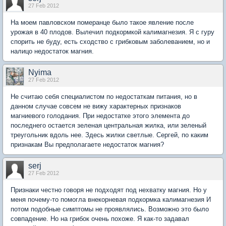
27 Feb 2012
На моем павловском померанце было такое явление после
урожая в 40 плодов. Вылечил подкормкой калимагнезия. Я с гуру
спорить не буду, есть сходство с грибковым заболеванием, но и
налицо недостаток магния.
Nyima
27 Feb 2012
Не считаю себя специалистом по недостаткам питания, но в
данном случае совсем не вижу характерных признаков
магниевого голодания. При недостатке этого элемента до
последнего остается зеленая центральная жилка, или зеленый
треугольник вдоль нее. Здесь жилки светлые. Сергей, по каким
признакам Вы предполагаете недостаток магния?
serj
27 Feb 2012
Признаки честно говоря не подходят под нехватку магния. Но у
меня почему-то помогла внекорневая подкормка калимагнезия И
потом подобные симптомы не проявлялись. Возможно это было
совпадение. Но на грибок очень похоже. Я как-то задавал