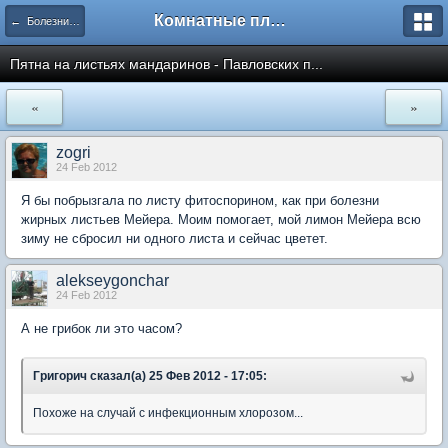
Комнатные плодовые экзоты
← Болезни и вредители плодовых культур
Пятна на листьях мандаринов - Павловских п...
«
»
zogri
24 Feb 2012
Я бы побрызгала по листу фитоспорином, как при болезни
жирных листьев Мейера. Моим помогает, мой лимон Мейера всю
зиму не сбросил ни одного листа и сейчас цветет.
alekseygonchar
24 Feb 2012
А не грибок ли это часом?
Григорич сказал(а) 25 Фев 2012 - 17:05:
Похоже на случай с инфекционным хлорозом...