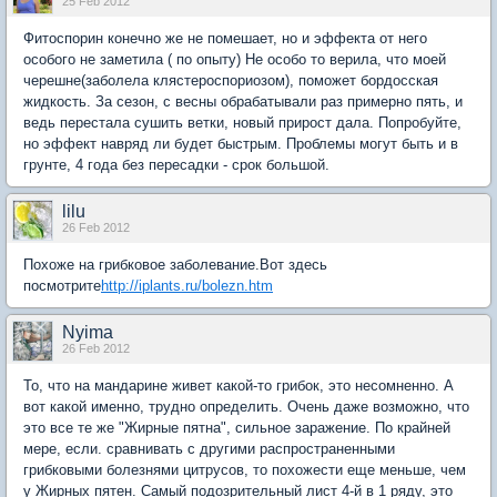
25 Feb 2012
Фитоспорин конечно же не помешает, но и эффекта от него
особого не заметила ( по опыту) Не особо то верила, что моей
черешне(заболела клястероспориозом), поможет бордосская
жидкость. За сезон, с весны обрабатывали раз примерно пять, и
ведь перестала сушить ветки, новый прирост дала. Попробуйте,
но эффект навряд ли будет быстрым. Проблемы могут быть и в
грунте, 4 года без пересадки - срок большой.
lilu
26 Feb 2012
Похоже на грибковое заболевание.Вот здесь
посмотрите
http://iplants.ru/bolezn.htm
Nyima
26 Feb 2012
То, что на мандарине живет какой-то грибок, это несомненно. А
вот какой именно, трудно определить. Очень даже возможно, что
это все те же "Жирные пятна", сильное заражение. По крайней
мере, если. сравнивать с другими распространенными
грибковыми болезнями цитрусов, то похожести еще меньше, чем
у Жирных пятен. Самый подозрительный лист 4-й в 1 ряду, это