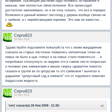
испарения. Лысеющее растение надо поливать осторожнее и
меньше, чем полностью облиствленное. Все происходит
достаточно закономерно, но я не хочу сказать, что все в порядке.
Возможно в данный момент листопад у дерева вообще связан не
с грибком, а с неработающими корнями. Это нам не известно...
Сергей23
16 Nov 2013
Здравствуйте подскажите пожалуйста что с моим мандарином.
сначала на старых листочках появились непонятные точки на
новых не было а щас глянул и на новых стали появляться ... я
попробовал отколупнуть но видимо это в самом листе попрыскал
и поливал уже химикатами и мешок сверху одевал!не помогло
сказали в группе вк по цитрусам то это грибковое ! вычитал в
дадыкине "цитрусовый сад в комнате" что от подобного помогает
бордосская жидкость
Сергей23
16 Nov 2013
'serj' сказал(а) 28 Ноя 2008 - 11:38: