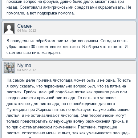
похожий вопрос на форуме, давно было дело, может года три
назад. Советовали антигрибковыми средствами обрабатывать. Не
помогало, а вот подкормка помогла.
Семён
04 Mar 2012
В понедельник обработал листья фитоспорином. Сегодня опять
убрал около 30 пожелтевших листиков. В общем что-то не то. И
стал меньше пить мандарин.
Nyima
04 Mar 2012
На самом деле причина листопада может быть и не одна. То есть
я хочу сказать, что первоначально вопрос был, что за пятна на
листьях. Грибок, дающий подобные пятна как правило рано или
поздно являетя причиной листопада. То есть это условие
достаточное для листопада, но не необходимое для него.
Фунгициды при Жирных пятнах не действуют на уже заболевшие
листья, и не останавливают листопад. Они теоретически могут
только предотвратить следующую волну размножения грибка, и
то при систематическом применении. Растение, теряющее
листья, естественно меньше пьет, так как уменьшается площадь