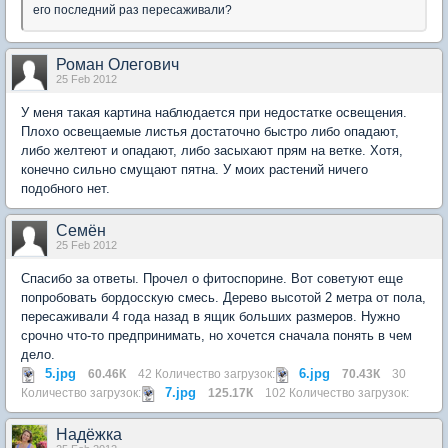
его последний раз пересаживали?
Роман Олегович
25 Feb 2012
У меня такая картина наблюдается при недостатке освещения.
Плохо освещаемые листья достаточно быстро либо опадают,
либо желтеют и опадают, либо засыхают прям на ветке. Хотя,
конечно сильно смущают пятна. У моих растений ничего
подобного нет.
Семён
25 Feb 2012
Спасибо за ответы. Прочел о фитоспорине. Вот советуют еще
попробовать бордосскую смесь. Дерево высотой 2 метра от пола,
пересаживали 4 года назад в ящик больших размеров. Нужно
срочно что-то предпринимать, но хочется сначала понять в чем
дело.
5.jpg
6.jpg
60.46К
42 Количество загрузок:
70.43К
30
7.jpg
Количество загрузок:
125.17К
102 Количество загрузок:
Надёжка