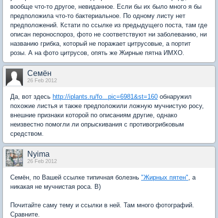
вообще что-то другое, невиданное. Если бы их было много я бы
предположила что-то бактериальное. По одному листу нет
предположений. Кстати по ссылке из предыдущего поста, там где
описан пероноспороз, фото не соответствуют ни заболеванию, ни
названию грибка, который не поражает цитрусовые, а портит
розы. А на фото цитрусов, опять же Жирные пятна ИМХО.
Семён
26 Feb 2012
Да, вот здесь
http://iplants.ru/fo...pic=6981&st=160
обнаружил
похожие листья и также предположили ложную мучнистую росу,
внешние признаки которой по описаниям другие, однако
неизвестно помогли ли опрыскивания с противогрибковым
средством.
Nyima
26 Feb 2012
Семён, по Вашей ссылке типичная болезнь
"Жирных пятен"
, а
никакая не мучнистая роса. B)
Почитайте саму тему и ссылки в ней. Там много фотографий.
Сравните.