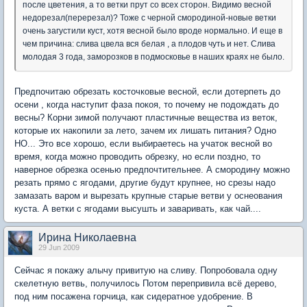
после цветения, а то ветки прут со всех сторон. Видимо весной
недорезал(перерезал)? Тоже с черной смородиной-новые ветки
очень загустили куст, хотя весной было вроде нормально. И еще в
чем причина: слива цвела вся белая , а плодов чуть и нет. Слива
молодая 3 года, заморозков в подмосковье в наших краях не было.
Предпочитаю обрезать косточковые весной, если дотерпеть до
осени , когда наступит фаза покоя, то почему не подождать до
весны? Корни зимой получают пластичные вещества из веток,
которые их накопили за лето, зачем их лишать питания? Одно
НО... Это все хорошо, если выбираетесь на учаток весной во
время, когда можно проводить обрезку, но если поздно, то
наверное обрезка осенью предпочтительнее. А смородину можно
резать прямо с ягодами, другие будут крупнее, но срезы надо
замазать варом и вырезать крупные старые ветви у оснеования
куста. А ветки с ягодами высушть и заваривать, как чай....
Ирина Николаевна
29 Jun 2009
Сейчас я покажу алычу привитую на сливу. Попробовала одну
скелетную ветвь, получилось Потом перепривила всё дерево,
под ним посажена горчица, как сидератное удобрение. В