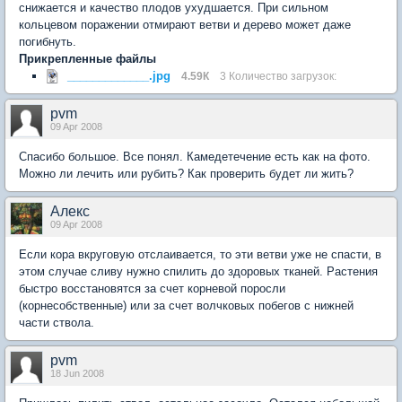
снижается и качество плодов ухудшается. При сильном
кольцевом поражении отмирают ветви и дерево может даже
погибнуть.
Прикрепленные файлы
_____________.jpg
4.59К
3 Количество загрузок:
pvm
09 Apr 2008
Спасибо большое. Все понял. Камедетечение есть как на фото.
Можно ли лечить или рубить? Как проверить будет ли жить?
Aлекc
09 Apr 2008
Если кора вкруговую отслаивается, то эти ветви уже не спасти, в
этом случае сливу нужно спилить до здоровых тканей. Растения
быстро восстановятся за счет корневой поросли
(корнесобственные) или за счет волчковых побегов с нижней
части ствола.
pvm
18 Jun 2008