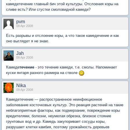
камедетечение главный бич этой культуры. Отслоения коры на
сливе есть? Или сгустки смоловидной камеди?
pvm
08 Apr 2008
Есть разрывы и отслоение коры, а что такое камедечение и как
оно выглядет я не знаю.
Jah
09 Apr 2008
Камеде
течение
- это течение камеди, т.е. смолы. Напоминает
куски янтаря разного размера на стволе
Nika
09 Apr 2008
Камедетечение — распространенное неинфекционное
заболевание косточковых культур. Это реакция растений на такие
неблагоприятные факторы, как подмерзание, повреждение коры
вредителями, болезни, неумелая обрезка, близкое стояние
грунтовых вод и др. Камедь закупоривает сосуды коры,
разрушает клетки камбия, поэтому урожайность деревьев