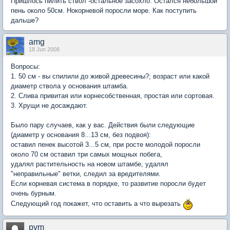
Пришлось пилить ствол -остальное засохло. Остался небольшой
пень около 50см. Нокорневой поросли море. Как поступить
дальше?
amg
18 Jun 2008
Вопросы:
1. 50 см - вы спилили до живой древесины?; возраст или какой
диаметр ствола у основания штамба.
2. Слива привитая или корнесобственная, простая или сортовая.
3. Хрущи не досаждают.
Было пару случаев, как у вас. Действия были следующие
(диаметр у основания 8...13 см, без подвоя):
оставил пенек высотой 3...5 см, при росте молодой поросли
около 70 см оставил три самых мощных побега,
удалял растительность на новом штамбе, удалял
"неправильные" ветки, следил за вредителями.
Если корневая система в порядке, то развитие поросли будет
очень бурным.
Следующий год покажет, что оставить а что вырезать
pvm