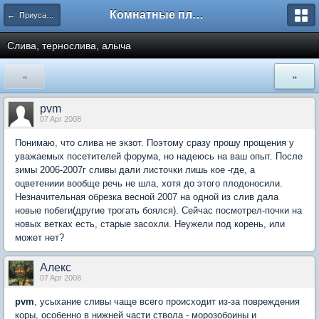
Комнатные плодовые экзоты
← Приусадебный сад
Слива, тернослива, алыча
«
»
pvm
07 Apr 2008
Понимаю, что слива не экзот. Поэтому сразу прошу прощения у
уважаемых посетителей форума, но надеюсь на ваш опыт. После
зимы 2006-2007г сливы дали листочки лишь кое -где, а
оцветениии вообще речь не шла, хотя до этого плодоносили.
Незначительная обрезка весной 2007 на одной из слив дала
новые побеги(другие трогать боялся). Сейчас посмотрел-почки на
новых ветках есть, старые засохли. Неужели под корень, или
может нет?
Aлекc
07 Apr 2008
pvm
, усыхание сливы чаще всего происходит из-за повреждения
коры, особенно в нижней части ствола - морозобоины и