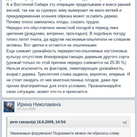
А в Восточной Сибири эту операцию проделываем и вовсе ранней
весной, так как за суровую зиму вымерзает не мало ветвей и
преждевременная осенняя обрезка может ослабить дерево.
Почему плохо завязались плоды, сказать трудно.
Нередко это обусловлено ненастной погодой в период пика
цветения (дождливо, ветренно, прохладно). В подобную погоду
плохо летит пчела, да идругие насекомые-опылители не слишком
активны. Вот цветки и остаются не опыленными.
Еще снижает урожайность перекрестно-опыляемых косточковых
культур отсутствие близпроизрастающих деревьев другого сорта
(урожай только по этой причине нередко снижается на 25-30 %).
Нельзя исключитть из факторов, лимитирующих урожайность,
возраст дерева. Трехлетняя слива зацвела, вероятно, впервые. И
не стоит ожидать от нее многочисленных плодов, даже при
прочих благоприятных для этого условиях. Проанализируйте
свою ситуацию, может что-то и прояснится.
Ирина Николаевна
19 Jun 2009
pvm сказал(а) 16.6.2009, 14:54:
Уважаемые форумчане! Подскажите можно ли обрезать сливу