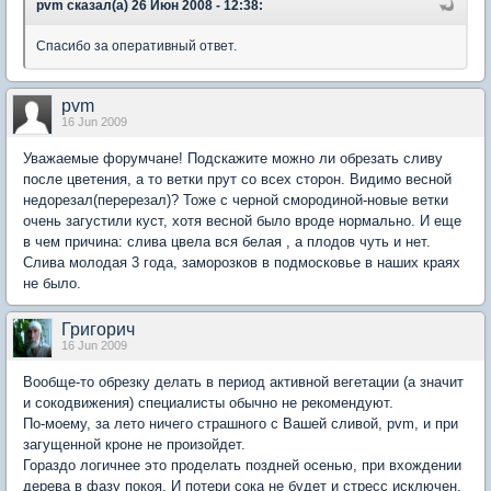
pvm сказал(а) 26 Июн 2008 - 12:38:
Спасибо за оперативный ответ.
pvm
16 Jun 2009
Уважаемые форумчане! Подскажите можно ли обрезать сливу
после цветения, а то ветки прут со всех сторон. Видимо весной
недорезал(перерезал)? Тоже с черной смородиной-новые ветки
очень загустили куст, хотя весной было вроде нормально. И еще
в чем причина: слива цвела вся белая , а плодов чуть и нет.
Слива молодая 3 года, заморозков в подмосковье в наших краях
не было.
Григорич
16 Jun 2009
Вообще-то обрезку делать в период активной вегетации (а значит
и сокодвижения) специалисты обычно не рекомендуют.
По-моему, за лето ничего страшного с Вашей сливой, pvm, и при
загущенной кроне не произойдет.
Гораздо логичнее это проделать поздней осенью, при вхождении
дерева в фазу покоя. И потери сока не будет и стресс исключен.