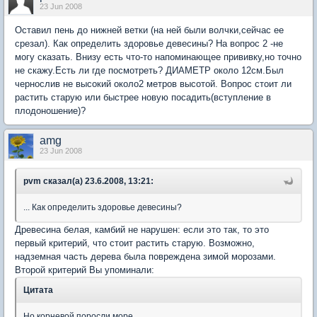
23 Jun 2008
Оставил пень до нижней ветки (на ней были волчки,сейчас ее
срезал). Как определить здоровье девесины? На вопрос 2 -не
могу сказать. Внизу есть что-то напоминающее прививку,но точно
не скажу.Есть ли где посмотреть? ДИАМЕТР около 12см.Был
чернослив не высокий около2 метров высотой. Вопрос стоит ли
растить старую или быстрее новую посадить(вступление в
плодоношение)?
amg
23 Jun 2008
pvm сказал(а) 23.6.2008, 13:21:
... Как определить здоровье девесины?
Древесина белая, камбий не нарушен: если это так, то это
первый критерий, что стоит растить старую. Возможно,
надземная часть дерева была повреждена зимой морозами.
Второй критерий Вы упоминали:
Цитата
Но корневой поросли море.