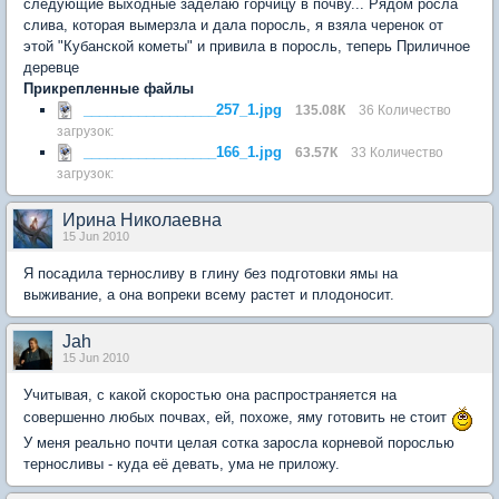
следующие выходные заделаю горчицу в почву... Рядом росла
слива, которая вымерзла и дала поросль, я взяла черенок от
этой "Кубанской кометы" и привила в поросль, теперь Приличное
деревце
Прикрепленные файлы
_________________257_1.jpg
135.08К
36 Количество
загрузок:
_________________166_1.jpg
63.57К
33 Количество
загрузок:
Ирина Николаевна
15 Jun 2010
Я посадила терносливу в глину без подготовки ямы на
выживание, а она вопреки всему растет и плодоносит.
Jah
15 Jun 2010
Учитывая, с какой скоростью она распространяется на
совершенно любых почвах, ей, похоже, яму готовить не стоит
У меня реально почти целая сотка заросла корневой порослью
терносливы - куда её девать, ума не приложу.