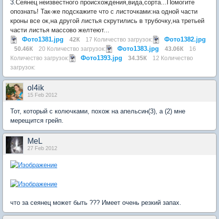
3.
Сеянец неизвестного происхождения,вида,сорта...Помогите
опознать! Так-же подскажите что с листочками:на одной части
кроны все ок,на другой листья скрутились в трубочку,на третьей
части листья массово желтеют...
Фото1381.jpg
Фото1382.jpg
42К
17 Количество загрузок:
Фото1383.jpg
50.46К
20 Количество загрузок:
43.06К
16
Фото1393.jpg
Количество загрузок:
34.35К
12 Количество
загрузок:
ol4ik
15 Feb 2012
Тот, который с колючками, похож на апельсин(3), а (2) мне
мерещится грейп.
MeL
27 Feb 2012
что за сеянец может быть ??? Имеет очень резкий запах.