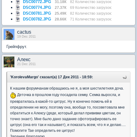
DSC00772.JPG
31.18К
82 Количество загрузок:
DSC00774.JPG
27.37К
69 Количество загрузок:
DSC00781.JPG
25.49К
82 Количество загрузок:
DSC00782.JPG
28.66К
71 Количество загрузок:
cactus
19 Dec 2011
Грейпфрут.
Aлекc
21 Dec 2011
'KorolevaMargo' сказал(а) 17 Дек 2011 - 18:59:
К нашим форумчанам обращаюсь не я, а моя шестилетняя доча.
Деточка в прошлом году посадила семку. Семка выросла, и
превратилась в какой-то цитрус. Ну я конечно помочь ей в
определении не могу, поэтому она, вообще то, посоветовала мне
обратиться к Алексу (дяде, который делал прививки цветам, он
точно знает). Мне было дано задание сфотографировать ее
цитрус (она его так и называет), и показать всем, что я и делаю.....
Помогите Тае определить ее цитрус!
Заранее благодарю