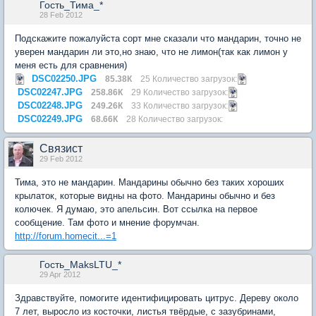
Гость_Тима_*
28 Feb 2012
Подскажите пожалуйста сорт мне сказали что мандарин, точно не
уверен мандарин ли это,но знаю, что не лимон(так как лимон у
меня есть для сравнения)
DSC02250.JPG
85.38К
25 Количество загрузок:
DSC02247.JPG
258.86К
29 Количество загрузок:
DSC02248.JPG
249.26К
33 Количество загрузок:
DSC02249.JPG
68.66К
28 Количество загрузок:
Связист
29 Feb 2012
Тима, это не мандарин. Мандарины обычно без таких хороших
крылаток, которые видны на фото. Мандарины обычно и без
колючек. Я думаю, это апельсин. Вот ссылка на первое
сообщение. Там фото и мнение форумчан.
http://forum.homecit...=1
Гость_MaksLTU_*
29 Apr 2012
Здравствуйте, помогите идентифицировать цитрус. Дереву около
7 лет, выросло из косточки, листья твёрдые, с зазубринами,