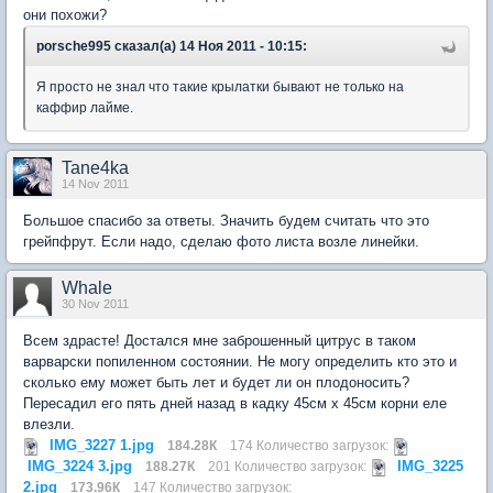
они похожи?
porsche995 сказал(а) 14 Ноя 2011 - 10:15:
Я просто не знал что такие крылатки бывают не только на
каффир лайме.
Tane4ka
14 Nov 2011
Большое спасибо за ответы. Значить будем считать что это
грейпфрут. Если надо, сделаю фото листа возле линейки.
Whale
30 Nov 2011
Всем здрасте! Достался мне заброшенный цитрус в таком
варварски попиленном состоянии. Не могу определить кто это и
сколько ему может быть лет и будет ли он плодоносить?
Пересадил его пять дней назад в кадку 45см х 45см корни еле
влезли.
IMG_3227 1.jpg
184.28К
174 Количество загрузок:
IMG_3224 3.jpg
IMG_3225
188.27К
201 Количество загрузок:
2.jpg
173.96К
147 Количество загрузок: