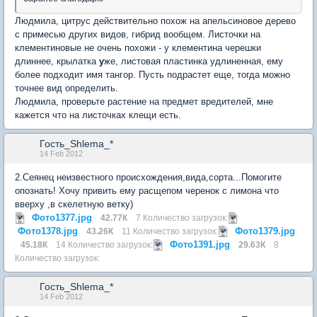
Людмила, цитрус действительно похож на апельсиновое дерево
с примесью других видов, гибрид вообщем. Листочки на
клементиновые не очень похожи - у клементина черешки
длиннее, крылатка
у
же, листовая пластинка удлиненная, ему
более подходит имя тангор. Пусть подрастет еще, тогда можно
точнее вид определить.
Людмила, проверьте растение на предмет вредителей, мне
кажется что на листочках клещи есть.
Гость_Shlema_*
14 Feb 2012
2.Сеянец неизвестного происхождения,вида,сорта...Помогите
опознать! Хочу привить ему расщепом черенок с лимона что
вверху ,в скелетную ветку)
Фото1377.jpg
42.77К
7 Количество загрузок:
Фото1378.jpg
Фото1379.jpg
43.26К
11 Количество загрузок:
Фото1391.jpg
45.18К
14 Количество загрузок:
29.63К
8
Количество загрузок:
Гость_Shlema_*
14 Feb 2012