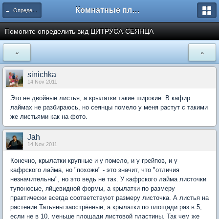
Комнатные плодовые экзоты
← Определение сортов цитрусовых и других экзотов
Помогите определить вид ЦИТРУСА-СЕЯНЦА
«
»
sinichka
14 Nov 2011
Это не двойные листья, а крылатки такие широкие. В кафир
лаймах не разбираюсь, но сеянцы помело у меня растут с такими
же листьями как на фото.
Jah
14 Nov 2011
Конечно, крылатки крупные и у помело, и у грейпов, и у
кафрского лайма, но "похожи" - это значит, что "отличия
незначительны", но это ведь не так. У кафрского лайма листочки
тупоносые, яйцевидной формы, а крылатки по размеру
практически всегда соответствуют размеру листочка. А листья на
растении Татьяны заострённые, а крылатки по площади раз в 5,
если не в 10, меньше площади листовой пластины. Так чем же