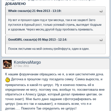
ДОБАВЛЕНО
Whale сказал(а) 21 Фев 2013 - 13:19:
Ну вот и прошел один год и три месяца, так и не зацвел! Зато
пустился в бурный рост, только успевай стричь, выглядит бодрым
и здоровым. Через месяц другой буду пробовать прививать.
GoodGIRL сказал(а) 05 Мар 2013 - 12:14:
Похож листьями на мой сеянец грейпфрута, один в один.
KorolevaMargo
17 Dec 2011
К нашим форумчанам обращаюсь не я, а моя шестилетняя доча.
Деточка в прошлом году посадила семку. Семка выросла, и
превратилась в какой-то цитрус. Ну я конечно помочь ей в
определении не могу, поэтому она, вообще то, посоветовала мне
обратиться к Алексу (дяде, который делал прививки цветам, он
точно знает). Мне было дано задание сфотографировать ее
цитрус (она его так и называет), и показать всем, что я и
делаю..... Помогите Тае определить ее цитрус!