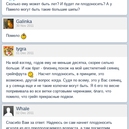
Сколько ему может быть лет? И будет ли плодоносить? А у
Памело могут быть такие большие шипы?
Galinka
30 Nov 2011
Помело
tygra
01 Dec 2011
На мой взгляд, годов ему не меньше десятка, скорее сильно
больше. И как брат - близнец похож на мой шестилетний сеянец
грейпфрута
. Насчет плодоносить, в принципе, это
возможно, другой вопрос когда. Судя по всему, это у Вас сеянец,
а у сеянца еще и не такие колючки могут быть. Я б его по весне
попрививала во все ветки сортовыми черенками, благо, что
помело, что грейп прекрасные подвои.
Whale
02 Dec 2011
Спасибо Вам за ответ. Надеюсь он сам начнет плодоносить
исходя из его предполагаемого возраста, а там посмотрим.