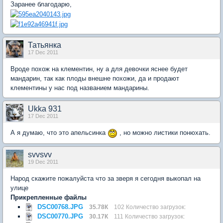
Заранее благодарю,
Татьянка
17 Dec 2011
Вроде похож на клементин, ну а для девочки яснее будет
мандарин, так как плоды внешне похожи, да и продают
клементины у нас под названием мандарины.
Ukka 931
17 Dec 2011
А я думаю, что это апельсинка
, но можно листики понюхать.
svvsvv
19 Dec 2011
Народ скажите пожалуйста что за зверя я сегодня выкопал на
улице
Прикрепленные файлы
DSC00768.JPG
35.78К
102 Количество загрузок:
DSC00770.JPG
30.17К
111 Количество загрузок: