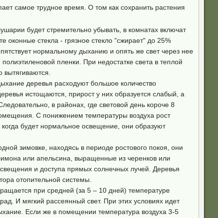
пает самое трудное время. О том как сохранить растения
ушарии будет стремительно убывать, в комнатах включат
е оконные стекла - грязное стекло "сжирает" до 25%
репятствует нормальному дыханию и опять же свет через нее
 полиэтиленовой пленки. При недостатке света в теплой
о вытягиваются.
дыхание деревья расходуют большое количество
 деревья истощаются, прирост у них образуется слабый, а
Следовательно, в районах, где световой день короче 8
 помещения. С понижением температуры воздуха рост
, когда будет нормальное освещение, они образуют
дной зимовке, находясь в периоде ростового покоя, они
 лимона или апельсина, выращенные из черенков или
 освещения и доступа прямых солнечных лучей. Деревья
атора отопительной системы.
кращается при средней (за 5 – 10 дней) температуре
рад. И мягкий рассеянный свет. При этих условиях идет
ыхание. Если же в помещении температура воздуха 3-5