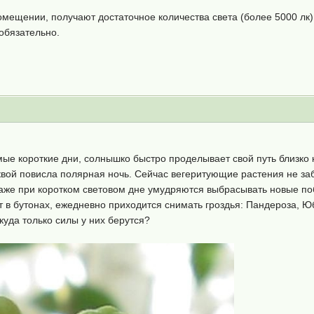
мещении, получают достаточное количества света (более 5000 лк) п
 обязательно.
мые короткие дни, солнышко быстро проделывает свой путь близко к
квой повисла полярная ночь. Сейчас вегеритующие растения не з
аже при коротком световом дне умудряются выбрасывать новые по
т в бутонах, ежедневно приходится снимать гроздья: Пандероза, 
куда только cилы у них берутся?