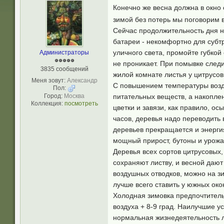
Конечно же весна должна в окно 
зимой без потерь мы поговорим в
Сейчас продолжительность дня н
батареи - некомфортно для субтр
уличного света, промойте губкой
Администраторы
не проникает. При помывке следи
3835 сообщений
жилой комнате листья у цитрусов
Меня зовут:
Александр
С повышением температуры возду
Пол:
Город:
Москва
питательных веществ, а накоплен
Коллекция:
посмотреть
цветки и завязи, как правило, о
часов, деревья надо переводить
деревьев прекращается и энерги
мощный прирост, бутоны и урожа
Деревья всех сортов цитрусовых,
сохраняют листву, и весной даю
воздушных отводков, можно на з
лучше всего ставить у южных ок
Холодная зимовка предпочтительн
воздуха + 8-9 град. Наилучшие у
нормальная жизнедеятельность л