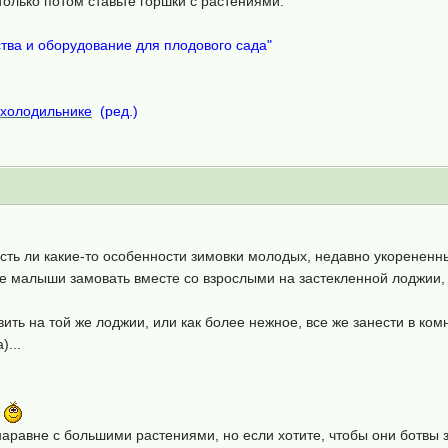
только потом ставьте горшки с растениями.
тва и оборудование для плодового сада"
в холодильнике
(ред.)
есть ли какие-то особенности зимовки молодых, недавно укоренен
ие малыши замовать вместе со взрослыми на застекленной лоджии,
ть на той же лоджии, или как более нежное, все же занести в комн
)...
у
равне с большими растениями, но если хотите, чтобы они ботвы з