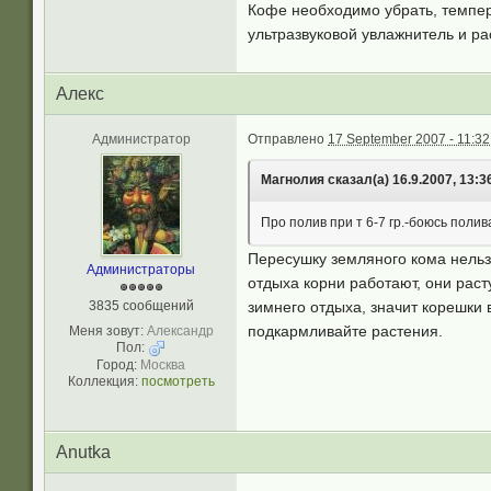
Кофе необходимо убрать, темпера
ультразвуковой увлажнитель и р
Aлекc
Администратор
Отправлено
17 September 2007 - 11:32
Магнолия сказал(а) 16.9.2007, 13:3
Про полив при т 6-7 гр.-боюсь поли
Пересушку земляного кома нельзя
Администраторы
отдыха корни работают, они раст
3835 сообщений
зимнего отдыха, значит корешки 
подкармливайте растения.
Меня зовут:
Александр
Пол:
Город:
Москва
Коллекция:
посмотреть
Anutka