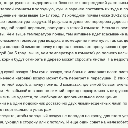
ля, то цитрусовые выдерживают безо всяких повреждений даже сил
 теплой комнаты в холодную, лучше заранее поставить их туда и по
дневные часы выше 15-17 град. Из холодной почвы (ниже 10-12 гра
е температура воздуха. В результате дневного перегрева деревья 
олодной водой деревьев, растущих в теплой комнате. Нельзя вноси
ы. Чем выше температура почвы, тем активнее идет всасывание вл
онижения температуры воздуха в помещении ниже нуля, так как де
ри холодной зимовке почву в горшках несколько просушивают (при 
ой (на 5 град. выше, чем температура в комнате) до полного насы
корни будут отмирать и дерево может сбросить листья. На недоста
 сухой воздух. Чем суше воздух, тем больше испаряют влаги лист
лнечном нагреве) воздух может быть перегрет и пересушен. В этих
ь теплой водой, а почву полить. В комнатах, где зимой бывает очен
м. Не забывайте в осенне-зимний период подкармливать цитрусовы
низить не удается, то необходимо дополнительное освещение.
ний на один подоконник достаточно двух люминесцентных ламп по 
т вертикально в углах рам.
едите, чтобы холодный воздух не попадал на крону, для этого уст
ия, уходил в сторону или к потолку. И еще один совет на железоб