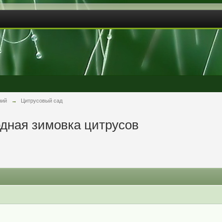
ний
→
Цитрусовый сад
лодная зимовка цитрусов