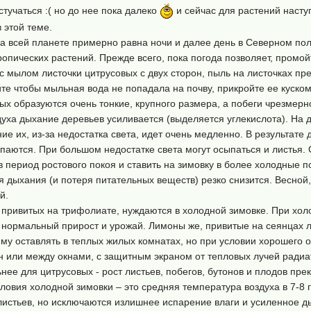
стучаться :( но до нее пока далеко
и сейчас для растений насту
 этой теме.
а всей планете примерно равна ночи и далее день в Северном пол
опических растений. Прежде всего, пока погода позволяет, промойт
 с мылом листочки цитрусовых с двух сторон, пыль на листочках п
те чтобы мыльная вода не попадала на почву, прикройте ее куском
ых образуются очень тонкие, крупного размера, а побеги чрезмерн
ха дыхание деревьев усиливается (выделяется углекислота). На 
ие их, из-за недостатка света, идет очень медленно. В результате
сыпаются. При большом недостатке света могут осыпаться и листья. 
 в период ростового покоя и ставить на зимовку в более холодные
я дыхания (и потеря питательных веществ) резко снизится. Весной
й.
 привитых на трифолиате, нуждаются в холодной зимовке. При холо
т нормальный прирост и урожай. Лимоны же, привитые на сеянцах
иму оставлять в теплых жилых комнатах, но при условии хорошего
он или между окнами, с защитным экраном от тепловых лучей ради
ее для цитрусовых - рост листьев, побегов, бутонов и плодов пре
словия холодной зимовки – это средняя температура воздуха в 7-8 г
истьев, но исключаются излишнее испарение влаги и усиленное д