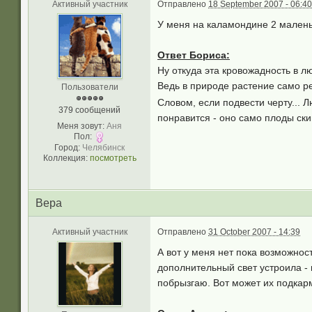
Активный участник
Отправлено
18 September 2007 - 06:40
У меня на каламондине 2 маленьк
Ответ Бориса:
Ну откуда эта кровожадность в 
Ведь в природе растение само р
Пользователи
Словом, если подвести черту... 
379 сообщений
понравится - оно само плоды ски
Меня зовут:
Аня
Пол:
Город:
Челябинск
Коллекция:
посмотреть
Вера
Активный участник
Отправлено
31 October 2007 - 14:39
А вот у меня нет пока возможнос
дополнительный свет устроила - 
побрызгаю. Вот может их подкарм