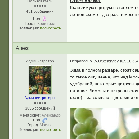
Ответ Алекса:
Пользователи
Если зимуют цитрусы в теплом по
451 сообщений
летней схеме - два раза в месяц
Пол:
Город:
Волгоград
Коллекция:
посмотреть
Aлекc
Администратор
Отправлено
15 December 2007 - 16:14
Зима в полном разгаре, стоят са
то такое ощущение, что над Мос
удобрений, некоторые цитрусы д
питание. Лимоны и цитроны стоя
фото)... заваливают цветами и от
Администраторы
3835 сообщений
Меня зовут:
Александр
Пол:
Город:
Москва
Коллекция:
посмотреть