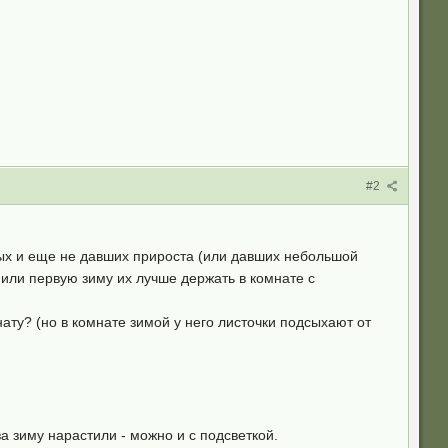
#2
ных и еще не давших прироста (или давших небольшой
 или первую зиму их лучше держать в комнате с
ату? (но в комнате зимой у него листочки подсыхают от
а зиму нарастили - можно и с подсветкой.