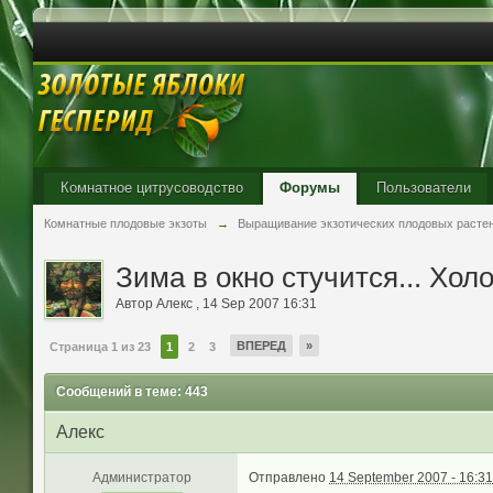
Комнатное цитрусоводство
Форумы
Пользователи
Комнатные плодовые экзоты
→
Выращивание экзотических плодовых расте
Зима в окно стучится... Хо
Автор
Aлекc
,
14 Sep 2007 16:31
ВПЕРЕД
»
Страница 1 из 23
1
2
3
Сообщений в теме: 443
Aлекc
Администратор
Отправлено
14 September 2007 - 16:31