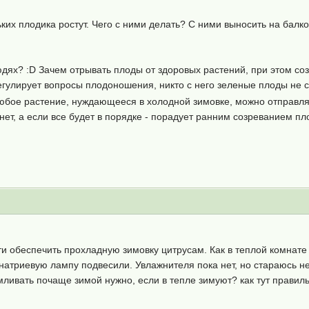
их плодика ростут. Чего с ними делать? С ними выносить на балко
людях? :D Зачем отрывать плоды от здоровых растений, при этом 
егулирует вопросы плодоношения, никто с него зеленые плоды не 
Любое растение, нуждающееся в холодной зимовке, можно отправлят
нет, а если все будет в порядке - порадует ранним созреванием п
ти обеспечить прохладную зимовку цитрусам. Как в теплой комнат
натриевую лампу подвесили. Увлажнителя пока нет, но стараюсь нес
ливать почаще зимой нужно, если в тепле зимуют? как тут правил