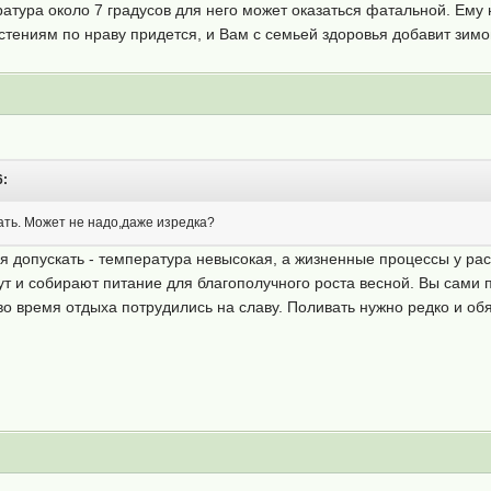
тура около 7 градусов для него может оказаться фатальной. Ему н
астениям по нраву придется, и Вам с семьей здоровья добавит зим
6:
вать. Может не надо,даже изредка?
 допускать - температура невысокая, а жизненные процессы у рас
ут и собирают питание для благополучного роста весной. Вы сами п
во время отдыха потрудились на славу. Поливать нужно редко и обя