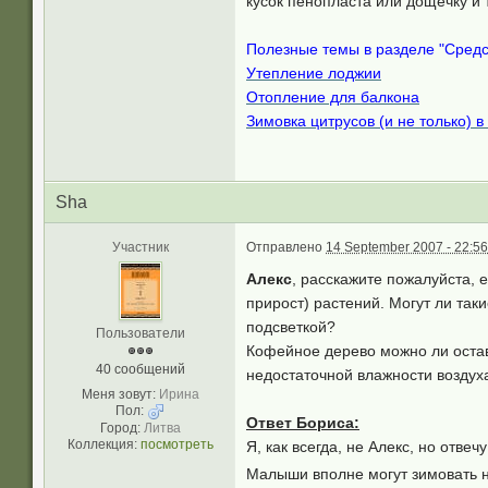
кусок пенопласта или дощечку и 
Полезные темы в разделе "Средс
Утепление лоджии
Отопление для балкона
Зимовка цитрусов (и не только) 
Sha
Участник
Отправлено
14 September 2007 - 22:56
Алекс
, расскажите пожалуйста, 
прирост) растений. Могут ли так
подсветкой?
Пользователи
Кофейное дерево можно ли остави
40 сообщений
недостаточной влажности воздуха
Меня зовут:
Ирина
Пол:
Ответ Бориса:
Город:
Литва
Коллекция:
посмотреть
Я, как всегда, не Алекс, но отвеч
Малыши вполне могут зимовать на