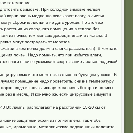
ьное затемнение.
дготовить к зимовке. При холодной зимовке нельзя
д.) корни очень медленно всасывают влагу, а листья
могут сбросить листья и не дать урожая. По этой же
ть растения из холодного помещения в теплое без
аги из почвы, тем меньше дефицит влаги в листьях. В
ревья могут пострадать от морозов.
сжатии в ком почва должна слегка рассыпаться). В комнате
щения почвы. Надо помнить, что при избытке влаги,
ток влаги в почве указывает свертывание листьев лодочкой
ья цитрусовых и это может сказаться на будущем урожае. В
 случаях помещение надо проветрить, снизив температуру
ь жарко, вода из почвы испаряется очень быстро и поливы
е раз в месяц. И конечно же, если цитрусовые зимуют в
40 Вт, лампы располагают на расстоянии 15-20 см от
ановите защитный экран из полиэтилена, так чтобы
етонные, мраморные, металлические подоконники положите