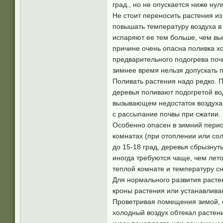
град., но не опускается ниже ну
Не стоит переносить растения из
повышать температуру воздуха в 
испаряют ее тем больше, чем выш
причине очень опасна поливка х
предварительного подогрева почв
зимнее время нельзя допускать п
Поливать растения надо редко. П
деревья поливают подогретой вод
вызывающем недостаток воздуха, 
с рассыпание почвы при сжатии.
Особенно опасен в зимний период
комнатах (при отоплении или со
до 15-18 град, деревья сбрызнут
иногда требуются чаще, чем лето
теплой комнате и температуру с
Для нормального развития расте
кроны растения или устанавливаю
Проветривая помещения зимой, сл
холодный воздух обтекал растен