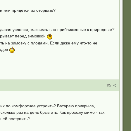
н или придётся их оторвать?
создавая условия, максимально приближенные к природным?
срывает перед зимовкой
ь на зимовку с плодами. Если даже ему что-то не
лодов
#5
е их по комфортнее устроить? Батарею прикрыла,
колько раз на день брызгать. Как прохожу мимо - так
ьней поступить?