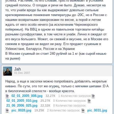
успеха. Растение, по его словам, просто выживает в условиях
средней полосы. О плодах и речи не было. Думаю, несмотря на
то, что унаби вроде бы как выдерживает довольно сильные
кратковременные понижения температуры до -20С, но в России с
нашими возвратными заморозками по весне, а порой и летом
ждать от него особо нечего (за исключеним Черноморского
побережья). На ВВЦ в одном из павильонов торговали китайцы
разными сухофруктами, в том числе и унаби. Лично я ожидал от
его вкуса большего. Может, он свежий и вкуснее, но в Москве его
свежим в продаже не видел ни разу. Его продают сушеным в
Узбекистане, Беларуси, России и на Украине
В
Москве
сушеный он стоит 240 рублей за 1 кг (как сырой кешью
на рынке)
Jah
01 Dec 2007
Народ, а еще в засолки можно попробовать добавлять незрелые
кивано. По сути, это тот же огурец, только с мягкими шипами :D А
в биологической спелости - вообще красота.
02_01_2005_008.jpg
32.27К
1 Количество загрузок:
02_01_2005_010.jpg
25.27К
0 Количество загрузок:
21_06_2006_025.jpg
22.32К
0 Количество загрузок:
pic_0028.jpg
pic_0031.jpg
19.25К
2 Количество загрузок: