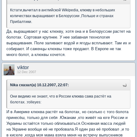
Кстати,вычитал в английской Wikipedia, клюкву в небольших
количествах выращивают в Белоруссии ,Польше и странах
Прибалтики.
Да, выращивают у нас клюкву, хотя она и в Белоруссии растет на
болотах. Сортовая крупнее. У нее забавная технология
выращивания. Поле заливают водой и ягоды всплывают. Там их и
собирают. И саженцы клюквы тоже продают. В Европе не так
много болот, а клюквы хочется.
viktor
12 Dec 2007
Nika сказал(а) 10.12.2007, 22:07:
Они видимо не знают, что в России клюква сама растёт на
болотах. :rolleyes:
И в Америке клюква растёт на болотах, но сколько с того болота
принесёш, только для себя .Южанам ,кто живёт на юге России и
Украины остаётся только облизываться.Основная масса людей
на Украине вообще её не пробовала.Я один раз её пробовал ,и то
в киселе ,когда моя мама взяла меня на встречу выпускников