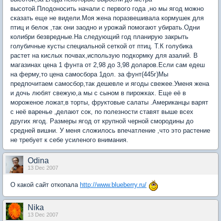
высотой.Плодоносить начали с первого года ,но мы ягод можно
сказать еще не видели.Моя жена поразвешивала кормушек для
птиц и белок ,так они заодно и урожай помогают убирать.Одни
колибри безвредные.На следующий год планирую закрыть
голубичные кусты специальной сеткой от птиц. Т.К голубика
растет на кислых почвах,использую подкормку для азалий. В
магазинах цена 1 фунта от 2,98 до 3,98 доларов.Если сам едеш
на ферму,то цена самосбора 1дол. за фунт(445г)Мы
предпочитаем самосбор,так дешевле и ягоды свежее.Уменя жена
и дочь любят свежую,а мы с сыном в пирожках. Еще её в
мороженое ложат,в торты, фруктовые салаты .Американцы варят
с неё варенье ,делают сок, по полезности ставят выше всех
других ягод. Размеры ягод от крупной черной смородины до
средней вишни. У меня сложилось впечатление ,что это растение
не требует к себе усиленого внимания.
Odina
13 Dec 2007
О какой сайт откопала
http://www.blueberry.ru/
Nika
13 Dec 2007