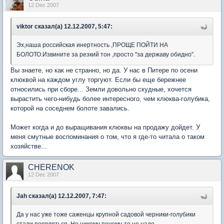
12 Dec 2007
viktor сказал(а) 12.12.2007, 5:47:
Эх,наша российская инертность ,ПРОЩЕ ПОЙТИ НА
БОЛОТО.Извините за резкий тон ,просто "за державу обидно".
Вы знаете, но как не странно, но да. У нас в Питере по осени
клюквой на каждом углу торгуют. Если бы еще бережнее
относились при сборе... Земли довольно скудные, хочется
вырастить чего-нибудь более интересного, чем клюква-голубика,
которой на соседнем болоте завались.
Может когда и до выращивания клюквы на продажу дойдет. У
меня смутные воспоминания о том, что я где-то читала о таком
хозяйстве...
CHERENOK
12 Dec 2007
Jah сказал(а) 12.12.2007, 7:47:
Да у нас уже тоже саженцы крупной садовой черники-голубики