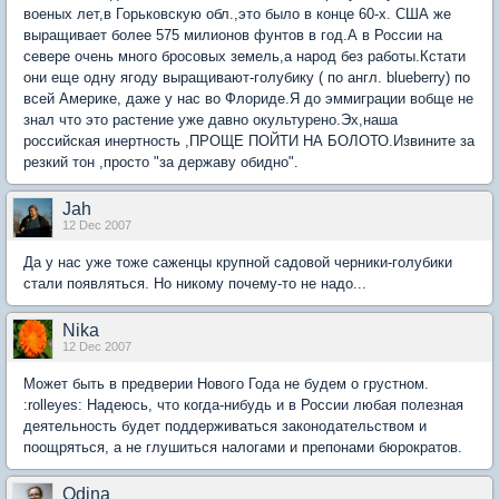
военых лет,в Горьковскую обл.,это было в конце 60-х. США же
выращивает более 575 милионов фунтов в год.А в России на
севере очень много бросовых земель,а народ без работы.Кстати
они еще одну ягоду выращивают-голубику ( по англ. blueberry) по
всей Америке, даже у нас во Флориде.Я до эммиграции вобще не
знал что это растение уже давно окультурено.Эх,наша
российская инертность ,ПРОЩЕ ПОЙТИ НА БОЛОТО.Извините за
резкий тон ,просто "за державу обидно".
Jah
12 Dec 2007
Да у нас уже тоже саженцы крупной садовой черники-голубики
стали появляться. Но никому почему-то не надо...
Nika
12 Dec 2007
Может быть в предверии Нового Года не будем о грустном.
:rolleyes: Надеюсь, что когда-нибудь и в России любая полезная
деятельность будет поддерживаться законодательством и
поощряться, а не глушиться налогами и препонами бюрократов.
Odina