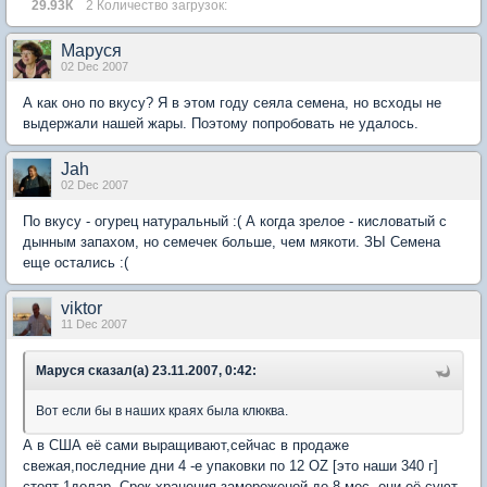
29.93К
2 Количество загрузок:
Маруся
02 Dec 2007
А как оно по вкусу? Я в этом году сеяла семена, но всходы не
выдержали нашей жары. Поэтому попробовать не удалось.
Jah
02 Dec 2007
По вкусу - огурец натуральный :( А когда зрелое - кисловатый с
дынным запахом, но семечек больше, чем мякоти. ЗЫ Семена
еще остались :(
viktor
11 Dec 2007
Маруся сказал(а) 23.11.2007, 0:42:
Вот если бы в наших краях была клюква.
А в США её сами выращивают,сейчас в продаже
свежая,последние дни 4 -е упаковки по 12 OZ [это наши 340 г]
стоят 1долар. Срок хранения замороженой до 8 мес.,они её суют