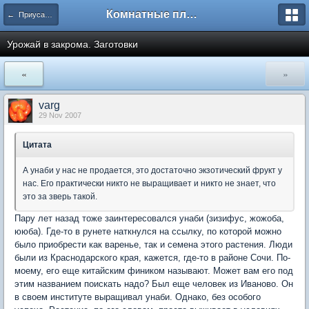
Комнатные плодовые экзоты
← Приусадебный сад
Урожай в закрома. Заготовки
«
»
varg
29 Nov 2007
Цитата
А унаби у нас не продается, это достаточно экзотический фрукт у
нас. Его практически никто не выращивает и никто не знает, что
это за зверь такой.
Пару лет назад тоже заинтересовался унаби (зизифус, жожоба,
ююба). Где-то в рунете наткнулся на ссылку, по которой можно
было приобрести как варенье, так и семена этого растения. Люди
были из Краснодарского края, кажется, где-то в районе Сочи. По-
моему, его еще китайским фиником называют. Может вам его под
этим названием поискать надо? Был еще человек из Иваново. Он
в своем институте выращивал унаби. Однако, без особого