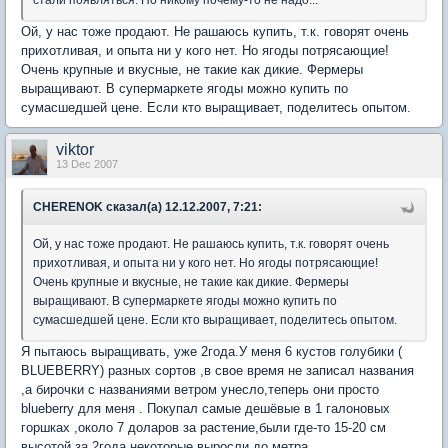
стали появляться. Но никому почему-то не надо...
Ой, у нас тоже продают. Не рашаюсь купить, т.к. говорят очень
прихотливая, и опыта ни у кого нет. Но ягоды потрясающие!
Очень крупные и вкусные, не такие как дикие. Фермеры
выращивают. В супермаркете ягоды можно купить по
сумасшедшей цене. Если кто выращивает, поделитесь опытом.
viktor
13 Dec 2007
CHERENOK сказал(а) 12.12.2007, 7:21:
Ой, у нас тоже продают. Не рашаюсь купить, т.к. говорят очень
прихотливая, и опыта ни у кого нет. Но ягоды потрясающие!
Очень крупные и вкусные, не такие как дикие. Фермеры
выращивают. В супермаркете ягоды можно купить по
сумасшедшей цене. Если кто выращивает, поделитесь опытом.
Я пытаюсь выращивать, уже 2года.У меня 6 кустов голубики (
BLUEBERRY) разных сортов ,в свое время не записал названия
,а бирочки с названиями ветром унесло,теперь они просто
blueberry для меня . Покупал самые дешёвые в 1 галоновых
горшках ,около 7 доларов за растение,были где-то 15-20 см
высотой,за 2года некоторые выросли до метра