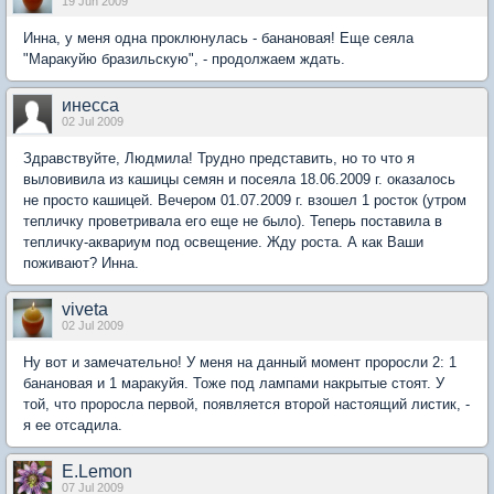
19 Jun 2009
Инна, у меня одна проклюнулась - банановая! Еще сеяла
"Маракуйю бразильскую", - продолжаем ждать.
инесса
02 Jul 2009
Здравствуйте, Людмила! Трудно представить, но то что я
выловивила из кашицы семян и посеяла 18.06.2009 г. оказалось
не просто кашицей. Вечером 01.07.2009 г. взошел 1 росток (утром
тепличку проветривала его еще не было). Теперь поставила в
тепличку-аквариум под освещение. Жду роста. А как Ваши
поживают? Инна.
viveta
02 Jul 2009
Ну вот и замечательно! У меня на данный момент проросли 2: 1
банановая и 1 маракуйя. Тоже под лампами накрытые стоят. У
той, что проросла первой, появляется второй настоящий листик, -
я ее отсадила.
E.Lemon
07 Jul 2009