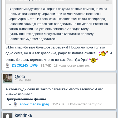
В прошлом году через интернет покупал разные семена,но из-за
невнимательности дочери они шли ко мне более 3 месяцев и
через Афганистан.Из всех семян взошла только эта пасифлора,
название забыл,пытался сам определить но не уверен.Растет на
самовыживании ,но уже есть семена с 2 плодов.Кому
нужны,пишите адрес в личку,вышлю бесплатно первому
написавшему,а там поделитесь.
viktor спасибо вам большое за семена! Проросло пока только
одно семя, но я и так довольна, радости полная охапка!!
Я
очень боялась сделать что-то не так. Ура! Ура Ура!
DSC01145_.JPG
81.74К
18 Количество загрузок:
Qroto
01 Mar 2010
А кто-нибудь сеял из такого пакетика? Что-то взошло? И что
именно взошло?
Прикрепленные файлы
showimagew.jpeg
152.25К
7 Количество загрузок:
kathrinka