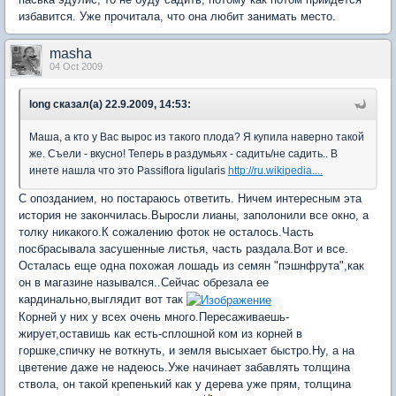
избавится. Уже прочитала, что она любит занимать место.
masha
04 Oct 2009
long сказал(а) 22.9.2009, 14:53:
Маша, а кто у Вас вырос из такого плода? Я купила наверно такой
же. Съели - вкусно! Теперь в раздумьях - садить/не садить.. В
инете нашла что это Passiflora ligulаris
http://ru.wikipedia....
С опозданием, но постараюсь ответить. Ничем интересным эта
история не закончилась.Выросли лианы, заполонили все окно, а
толку никакого.К сожалению фоток не осталось.Часть
посбрасывала засушенные листья, часть раздала.Вот и все.
Осталась еще одна похожая лошадь из семян "пэшнфрута",как
он в магазине назывался..Сейчас обрезала ее
кардинально,выглядит вот так
Корней у них у всех очень много.Пересаживаешь-
жирует,оставишь как есть-сплошной ком из корней в
горшке,спичку не воткнуть, и земля высыхает быстро.Ну, а на
цветение даже не надеюсь.Уже начинает забавлять толщина
ствола, он такой крепенький как у дерева уже прям, толщина