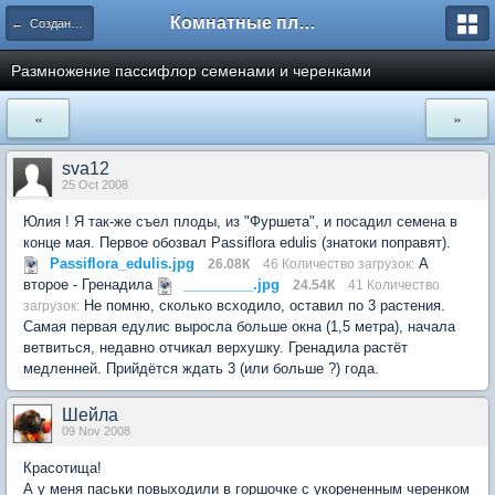
Комнатные плодовые экзоты
← Создание и формирование растений
Размножение пассифлор семенами и черенками
«
»
sva12
25 Oct 2008
Юлия ! Я так-же съел плоды, из "Фуршета", и посадил семена в
конце мая. Первое обозвал Passiflora edulis (знатоки поправят).
Passiflora_edulis.jpg
А
26.08К
46 Количество загрузок:
второе - Гренадила
_________.jpg
24.54К
41 Количество
Не помню, сколько всходило, оставил по 3 растения.
загрузок:
Самая первая едулис выросла больше окна (1,5 метра), начала
ветвиться, недавно отчикал верхушку. Гренадила растёт
медленней. Прийдётся ждать 3 (или больше ?) года.
Шейла
09 Nov 2008
Красотища!
А у меня паськи повыходили в горшочке с укорененным черенком