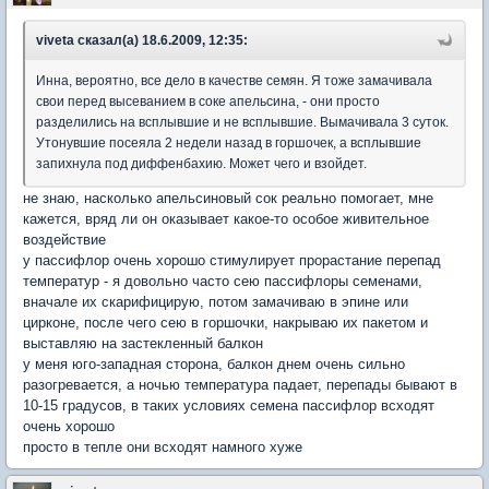
viveta сказал(а) 18.6.2009, 12:35:
Инна, вероятно, все дело в качестве семян. Я тоже замачивала
свои перед высеванием в соке апельсина, - они просто
разделились на всплывшие и не всплывшие. Вымачивала 3 суток.
Утонувшие посеяла 2 недели назад в горшочек, а всплывшие
запихнула под диффенбахию. Может чего и взойдет.
не знаю, насколько апельсиновый сок реально помогает, мне
кажется, вряд ли он оказывает какое-то особое живительное
воздействие
у пассифлор очень хорошо стимулирует прорастание перепад
температур - я довольно часто сею пассифлоры семенами,
вначале их скарифицирую, потом замачиваю в эпине или
цирконе, после чего сею в горшочки, накрываю их пакетом и
выставляю на застекленный балкон
у меня юго-западная сторона, балкон днем очень сильно
разогревается, а ночью температура падает, перепады бывают в
10-15 градусов, в таких условиях семена пассифлор всходят
очень хорошо
просто в тепле они всходят намного хуже