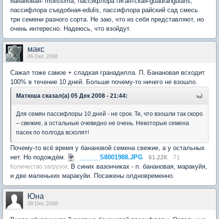
банановая- molissima, пассифлора гигантская-guadrangularis,
пассифлора съедобная-edulis, пассифлора райский сад смесь
три семени разного сорта. Не заю, что из себя представляют, но
очень интересно. Надеюсь, что взойдут.
макс
06 Dec 2008
Сажал тоже самое + сладкая гранадилла. П. Банановая всходит
100% в течение 10 дней. Больше почему-то ничего не взошло.
Матюша сказал(а) 05 Дек 2008 - 21:44:
Для семян пассифлоры 10 дней - не срок. Те, что взошли так скоро
– свежие, а остальные очевидно не очень. Некоторые семена
пасек по полгода всхолят!
Почему-то всё время у банановой семена свежие, а у остальных
нет. Но подождём.
______S8001988.JPG
61.22К
71
В синих вазончиках - п. банановая, маракуйя,
Количество загрузок:
и две маленьких маракуйи. Посажены олдновременно.
Юна
08 Dec 2008