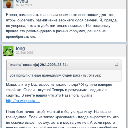
viveta
07 Jul 2009
Елена, замачивать в апельсиновом соке советовали для того,
чтобы облегчить размягчение верхнего слоя семени. Я, правда,
не уверена, что это действительно помогает. Но, поскольку
прочла эту рекомендацию в разных форумах, решила не
пренебрегать ею.
long
22 Sep 2009
'masha' сказал(а) 29.1.2008, 23:34:
Вот прикупила еще гранедиллу, будем растить :rolleyes:
Маша, а кто у Вас вырос из такого плода? Я купила наверно
такой же. Съели - вкусно! Теперь в раздумьях - садить/не
садить.. В инете нашла что это Passiflora ligulаris
http://ru.wikipedia....
Плод был точно такой, жёлтый в белую крапинку. Написано -
гранадилла. Если из такого красавчика - плода вырастет то, что
по ссылке выше, посажу, хоть и места уже нет. А если просто
паська эдулис, то не буду садить, потому как потом прийдётся