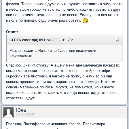
фикуса. Теперь сижу и думаю, что лучше - оставить в зиму расти
в небольшом горшочке всю толпу либо отсадить паськи, а вдруг
они не приживут, ведь осень, а не весна. Если у кого возникнет
мысль по поводу, буду очень рада совету.
Ответ:
GFDTK сказал(а) 09 Ноя 2008 - 19:28:
Можно отсадить. Ниче им не будет -они практически
неубиваемые..
Спасибо. Значит отсажу. А еще у меня две маленькие паськи из
семян мартовского посева где-то в конце сентября-октябре
сбросили все листочки, я чего-то не пойму с ними то ли они
совсем пропали, то ли есть вероятность, что оживут. Веточки
совсем маленькие по 20см, гнутся, не ломаются, но какие-то
подсохшие все-таки, оставить что ли до весны, вдруг от корня
отрастать будут.
Юна
18 Nov 2008
Посеяла, Пассифлора изменчивая- foetida, Пассифлора