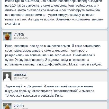
Вчера где-то вычитала, что семена пассифлоры перед высадкой
на 8-10 часов замочить в соке апельсина, или грейпфрута, или
лимона. Дома смешала сок лимона и сок грейпфрута замочила
все приобретенные семена - утром жидкую кашицу из семян
вылила в сток. Автора не помню. Возможно исполнитель виновен
сам. Инна
viveta
18 Jun 2009
Инна, вероятно, все дело в качестве семян. Я тоже замачивала
свои перед высеванием в соке апельсина, - они просто
разделились на всплывшие и не всплывшие. Вымачивала 3
суток. Утонувшие посеяла 2 недели назад в горшочек, а
всплывшие запихнула под диффенбахию. Может чего и взойдет.
инесса
19 Jun 2009
Здравствуйте, Людмила! Я тоже из своей кашицы все-таки
выудила парочку, оказавшуюся "нерастворимой" и высеяла.
Теперь жду корешков и вершков. Инна.
viveta