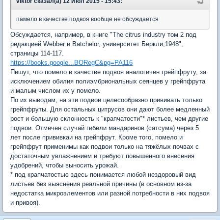
viktor сказал(а) 12 Июл 2015 - 15:43:
памело в качестве подвоя вообще не обсуждается
Обсуждается, например, в книге "The citrus industry том 2 под
редакцией Webber и Batchelor, университет Беркли,1948",
страницы 114-117.
https://books.google...BORegC&pg=PA116
Пишут, что помело в качестве подвоя аналогичен грейпфруту, за
исключением обилия полиэмбриональных сеянцев у грейпфрута
и малым числом их у помело.
По их выводам, на эти подвои целесообразно прививать только
грейпфруты. Для остальных цитрусов они дают более медленный
рост и большую склонность к "крапчатости"* листьев, чем другие
подвои. Отмечен случай гибели мандаринов (сатсума) через 5
лет после прививкаи на грейпфрут. Кроме того, помело и
грейпфрут применимы как подвои только на тяжёлых почвах с
достаточным увлажнением и требуют повышенного внесения
удобрений, чтобы выносить урожай.
* под крапчатостью здесь понимается любой нездоровый вид
листьев без выяснения реальной причины (в основном из-за
недостатка микроэлементов или разной потребности в них подвоя
и привоя).