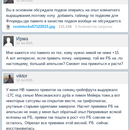
12 Jul 2015
Вы в основном обсуждали подвои опираясь на опыт комнатного
выращивания,поэтому хочу добавить таблицу по подвоям для
Флориды,где памело в качестве подвоя вообще не обсуждается.
rootstocks07122015.jpg
131.15К
0 Количество загрузок:
Ирма
12 Jul 2015
Мне кажется что памело из тех, кому нужно зимой не ниже +15.
А вот интересно, если привить почку, например, той же РБ на ,по
настоящему, большой апельсин? Сможет она прижиться и расти?
viktor
12 Jul 2015
У меня НВ памело привитое на сеянец грейпфрута выдержало
-17С под сенью Мексиканского дуба и лимон Мейера тоже,а вот
некоторые сатсумы на открытом месте, на трифолиатах,
укутаные старыми одеялами замерзли. Насчет прививки РБ на
апельсин не знаю,у меня был обратный опыт.Напрививал всякой
всячины на РБ, привки так пошли в рост что РБ совсем не
осталось. Обрезал все прививки этой весной, РБ сейчас
восстановилась.