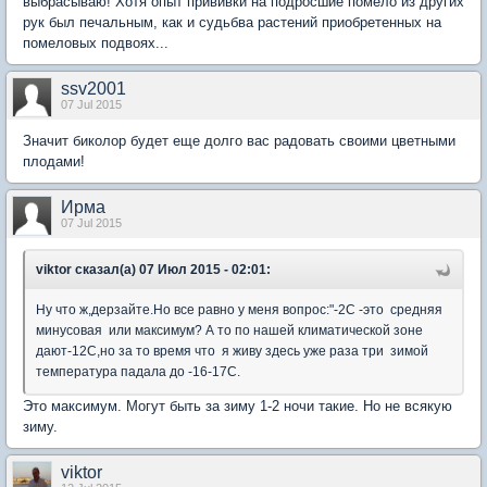
выбрасываю! Хотя опыт прививки на подросшие помело из других
рук был печальным, как и судьбва растений приобретенных на
помеловых подвоях...
ssv2001
07 Jul 2015
Значит биколор будет еще долго вас радовать своими цветными
плодами!
Ирма
07 Jul 2015
viktor сказал(а) 07 Июл 2015 - 02:01:
Ну что ж,дерзайте.Но все равно у меня вопрос:"-2С -это средняя
минусовая или максимум? А то по нашей климатической зоне
дают-12С,но за то время что я живу здесь уже раза три зимой
температура падала до -16-17С.
Это максимум. Могут быть за зиму 1-2 ночи такие. Но не всякую
зиму.
viktor