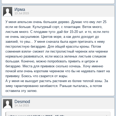
Ирма
13 Jul 2015
У меня апельсин очень большое дерево. Думаю что ему лет 25
если не больше. Культурный сорт, с плантации. Веток много,
листьев много. С плодами туго- дай бог 15-20 шт. и то, если лето
не очень засушливое. Цветов море, а как дело доходит до
завязей, то увы... У меня сначала была идея притачать к нему
пестролистную бигардию. Для общей красоты кроны. Потом
сомнения взяли- сможет ли пестролистный черенок или черенки
нормально развиваться, если масса зеленых листьев слишком
большая. Конечно, можно попробовать привить и цитрон и
бигардию. Места для прививок сколько хочешь. Хочу именно
почкой или очень коротким черенком что бы не надевать пакет на
прививку. Боюсь что сварится от жары.
А у меня не выходит растить растения из более теплой зоны. За
зиму гарантированно загибаются. Раньше пыталась, а потом
оставила эту затею.
Desmod
14 Jul 2015