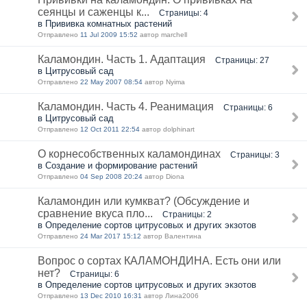
сеянцы и саженцы к...
Страницы: 4
в Прививка комнатных растений
Отправлено
11 Jul 2009 15:52
автор marchell
Каламондин. Часть 1. Адаптация
Страницы: 27
в Цитрусовый сад
Отправлено
22 May 2007 08:54
автор Nyima
Каламондин. Часть 4. Реанимация
Страницы: 6
в Цитрусовый сад
Отправлено
12 Oct 2011 22:54
автор dolphinart
О корнесобственных каламондинах
Страницы: 3
в Создание и формирование растений
Отправлено
04 Sep 2008 20:24
автор Diona
Каламондин или кумкват? (Обсуждение и
сравнение вкуса пло...
Страницы: 2
в Определение сортов цитрусовых и других экзотов
Отправлено
24 Mar 2017 15:12
автор Валентина
Вопрос о сортах КАЛАМОНДИНА. Есть они или
нет?
Страницы: 6
в Определение сортов цитрусовых и других экзотов
Отправлено
13 Dec 2010 16:31
автор Лина2006