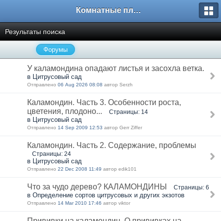
Комнатные плодовые экзоты
Результаты поиска
Форумы
У каламондина опадают листья и засохла ветка.
в Цитрусовый сад
Отправлено
06 Aug 2026 08:08
автор Serzh
Каламондин. Часть 3. Особенности роста,
цветения, плодоно...
Страницы: 14
в Цитрусовый сад
Отправлено
14 Sep 2009 12:53
автор Gerr Ziffer
Каламондин. Часть 2. Содержание, проблемы
Страницы: 24
в Цитрусовый сад
Отправлено
22 Dec 2008 11:49
автор edik101
Что за чудо дерево? КАЛАМОНДИНЫ
Страницы: 6
в Определение сортов цитрусовых и других экзотов
Отправлено
14 Mar 2010 17:46
автор viktor
Прививки на каламондин. О прививках на