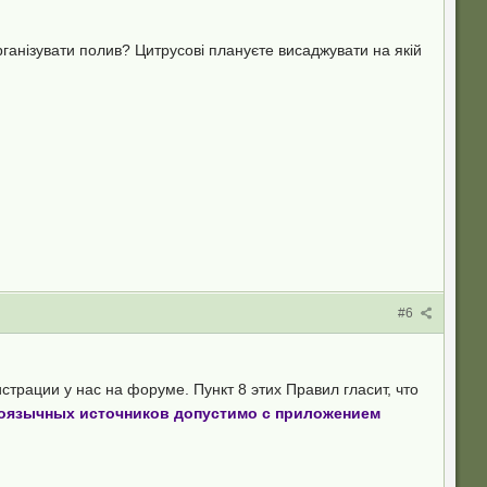
ганізувати полив? Цитрусові плануєте висаджувати на якій
#6
рации у нас на форуме. Пункт 8 этих Правил гласит, что
ноязычных источников допустимо с приложением