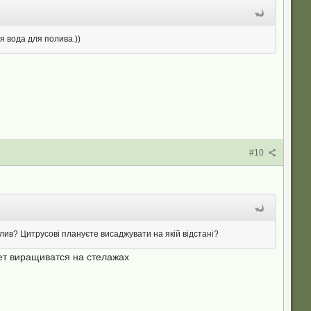
 вода для полива.))
#10
лив? Цитрусові плануєте висаджувати на якій відстані?
дет виращиватся на стелажах