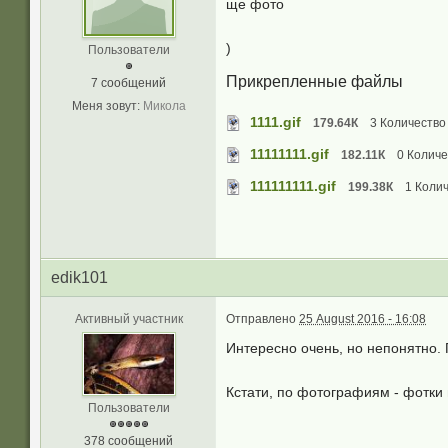
ще фото
)
Пользователи
Прикрепленные файлы
7 сообщений
Меня зовут:
Микола
1111.gif
179.64К
3 Количество 
11111111.gif
182.11К
0 Количе
111111111.gif
199.38К
1 Колич
edik101
Активный участник
Отправлено
25 August 2016 - 16:08
Интересно очень, но непонятно.
Кстати, по фотографиям - фотки 
Пользователи
378 сообщений