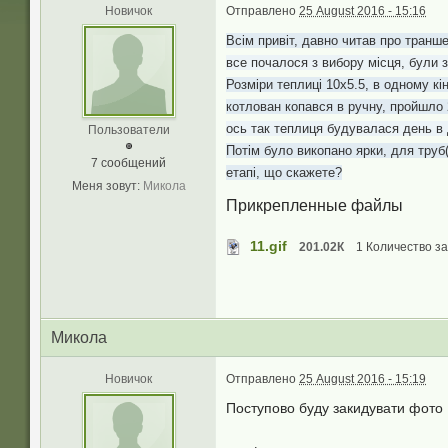
Новичок
Отправлено
25 August 2016 - 15:16
Всім привіт, давно читав про транше
все почалося з вибору місця, були 
Розміри теплиці 10х5.5, в одному кі
котлован копався в ручну, пройшло 
ось так теплиця будувалася день в 
Пользователи
Потім було викопано ярки, для труб(
7 сообщений
етапі, що скажете?
Меня зовут:
Микола
Прикрепленные файлы
11.gif
201.02К
1 Количество за
Микола
Новичок
Отправлено
25 August 2016 - 15:19
Поступово буду закидувати фото