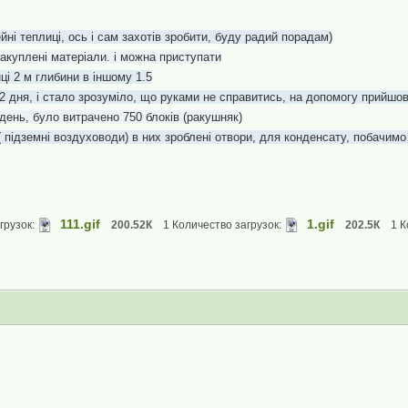
йні теплиці, ось і сам захотів зробити, буду радий порадам)
закуплені матеріали. і можна приступати
нці 2 м глибини в іншому 1.5
2 дня, і стало зрозуміло, що руками не справитись, на допомогу прийшов 
день, було витрачено 750 блоків (ракушняк)
 підземні воздуховоди) в них зроблені отвори, для конденсату, побачимо 
111.gif
1.gif
грузок:
200.52К
1 Количество загрузок:
202.5К
1 К