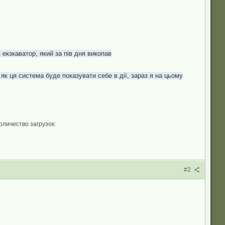
екзкаватор, який за пів дня викопав
як ця система буде показувати себе в дії, зараз я на цьому
оличество загрузок:
#2