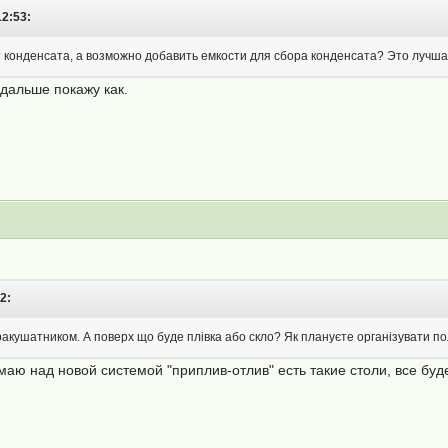
12:53:
 конденсата, а возможно добавить емкости для сбора конденсата? Это лучшая
дальше покажу как.
2:
ракушатником. А поверх що буде плівка або скло? Як плануєте організувати по
маю над новой системой "приплив-отлив" есть такие столи, все бу