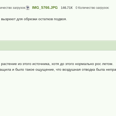
IMG_5766.JPG
ичество загрузок:
146.71К
0 Количество загрузок:
 вызреют для обрезки остатков подвоя.
 растение из этого источника, хотя до этого нормально рос летом.
ащила и было такое ощущение, что воздушная отводка была неправ