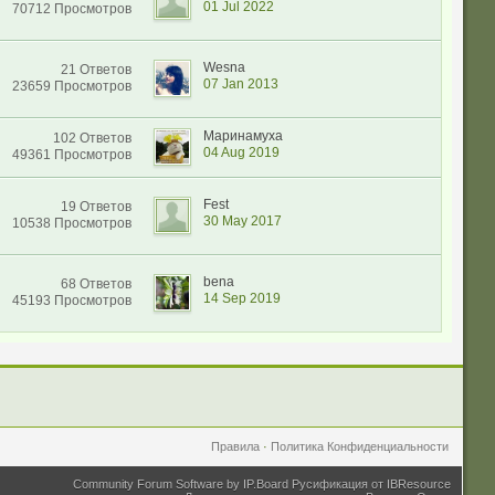
01 Jul 2022
70712 Просмотров
Wesna
21 Ответов
07 Jan 2013
23659 Просмотров
Маринамуха
102 Ответов
04 Aug 2019
49361 Просмотров
Fest
19 Ответов
30 May 2017
10538 Просмотров
bena
68 Ответов
14 Sep 2019
45193 Просмотров
Правила
·
Политика Конфиденциальности
Community Forum Software by IP.Board
Русификация от IBResource