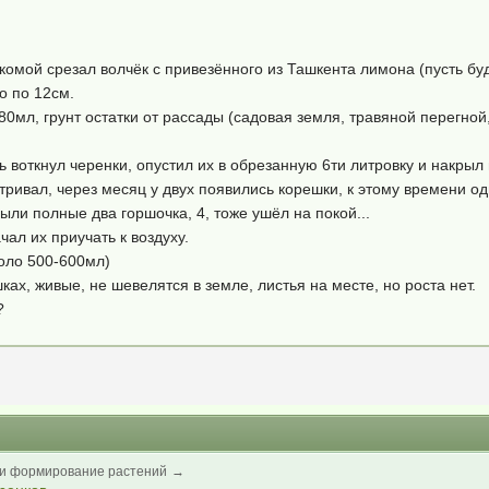
комой срезал волчёк с привезённого из Ташкента лимона (пусть бу
о по 12см.
0мл, грунт остатки от рассады (садовая земля, травяной перегной,
 воткнул черенки, опустил их в обрезанную 6ти литровку и накры
ривал, через месяц у двух появились корешки, к этому времени од
ли полные два горшочка, 4, тоже ушёл на покой...
ал их приучать к воздуху.
оло 500-600мл)
ах, живые, не шевелятся в земле, листья на месте, но роста нет.
?
и формирование растений
→