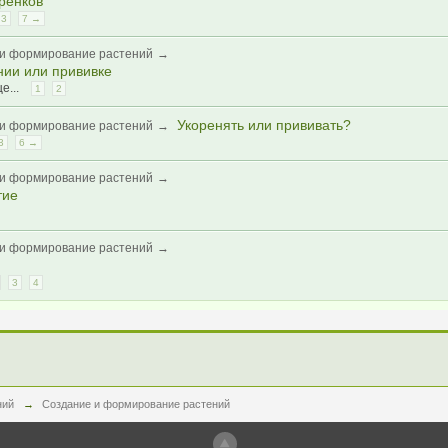
ренков
3
7 →
и формирование растений
→
нии или прививке
е...
1
2
Укоренять или прививать?
и формирование растений
→
3
6 →
и формирование растений
→
тие
и формирование растений
→
3
4
ний
→
Создание и формирование растений