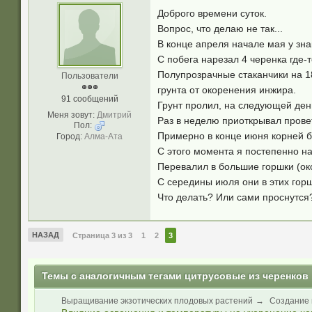
Доброго времени суток.
Вопрос, что делаю не так...
В конце апреля начале мая у зна
С побега нарезал 4 черенка где-т
Полупрозрачные стаканчики на 18
Пользователи
грунта от окоренения инжира.
91 сообщений
Грунт пролил, на следующей день
Меня зовут:
Дмитрий
Раз в неделю приоткрывал провет
Пол:
Примерно в конце июня корней бы
Город:
Алма-Ата
С этого момента я постепенно нач
Перевалил в большие горшки (ок
С середины июля они в этих горшк
Что делать? Или сами проснутся
НАЗАД
Страница 3 из 3
1
2
3
Темы с аналогичным тегами цитрусовые из черенков
Выращивание экзотических плодовых растений
→
Создание 