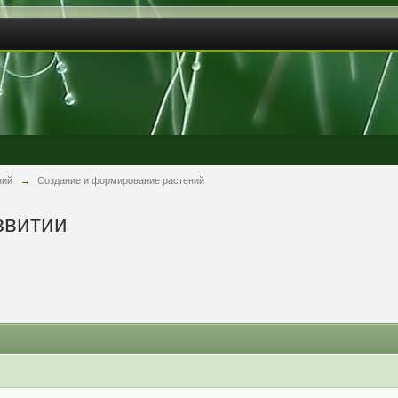
ний
→
Создание и формирование растений
звитии