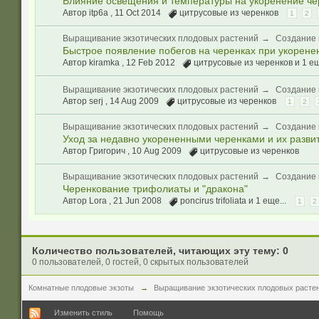
Влияние освещения и температуры на укоренение че
Автор itp6a ,
11 Oct 2014
цитрусовые из черенков
1
2
Выращивание экзотических плодовых растений
→
Создание 
Быстрое появление побегов на черенках при укорене
Автор kiramka ,
12 Feb 2012
цитрусовые из черенков
и 1 ещ
Выращивание экзотических плодовых растений
→
Создание 
Автор serj ,
14 Aug 2009
цитрусовые из черенков
1
2
Выращивание экзотических плодовых растений
→
Создание 
Уход за недавно укорененными черенками и их разви
Автор Григорич ,
10 Aug 2009
цитрусовые из черенков
Выращивание экзотических плодовых растений
→
Создание 
Черенкование трифолиаты и "дракона"
Автор Lora ,
21 Jun 2008
poncirus trifoliata
и 1 еще...
1
2
Количество пользователей, читающих эту тему: 0
0 пользователей, 0 гостей, 0 скрытых пользователей
Комнатные плодовые экзоты
→
Выращивание экзотических плодовых расте
Изменить стиль
Помощь