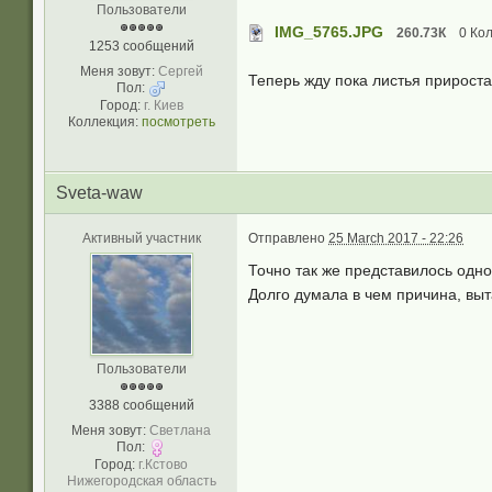
Пользователи
IMG_5765.JPG
260.73К
0 Кол
1253 сообщений
Меня зовут:
Сергей
Теперь жду пока листья прироста
Пол:
Город:
г. Киев
Коллекция:
посмотреть
Sveta-waw
Активный участник
Отправлено
25 March 2017 - 22:26
Точно так же представилось одно
Долго думала в чем причина, выт
Пользователи
3388 сообщений
Меня зовут:
Светлана
Пол:
Город:
г.Кстово
Нижегородская область