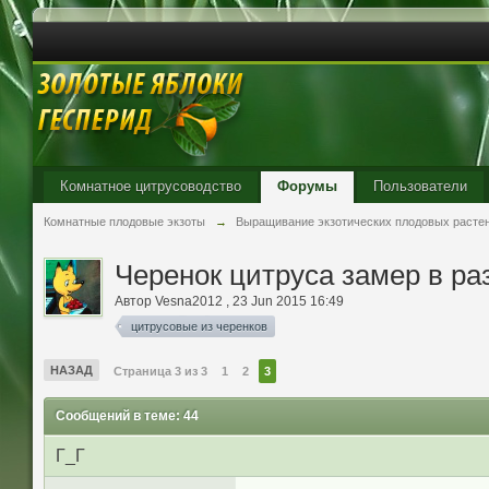
Комнатное цитрусоводство
Форумы
Пользователи
Комнатные плодовые экзоты
→
Выращивание экзотических плодовых расте
Черенок цитруса замер в ра
Автор
Vesna2012
,
23 Jun 2015 16:49
цитрусовые из черенков
НАЗАД
Страница 3 из 3
1
2
3
Сообщений в теме: 44
Г_Г