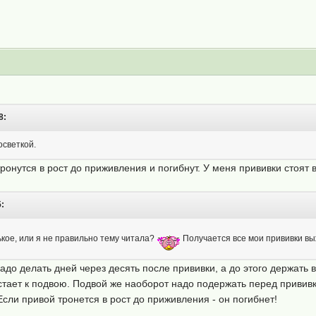
8:
осветкой.
ронутся в рост до приживления и погибнут. У меня прививки стоят 
:
кое, или я не правильно тему читала?
Получается все мои прививки в
надо делать дней через десять после прививки, а до этого держать
тает к подвою. Подвой же наоборот надо подержать перед прививк
сли привой тронется в рост до приживления - он погибнет!