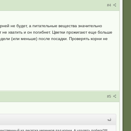
#4
рней не будет, а питательные вещества значительно
 не хватить и он погибнет. Цветки прожигают еще больше
едели (или меньше) после посадки. Проверять корни не
#5
ственный из десятка черенков дал корни. А удалять побеги?!!!