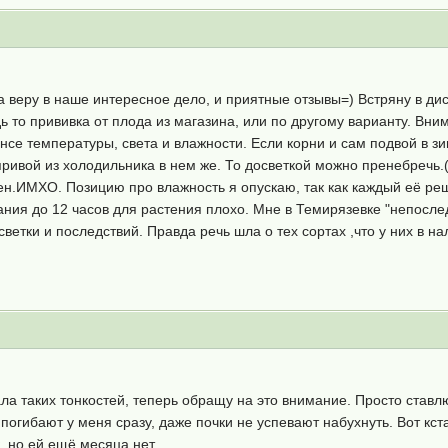
веру в наше интересное дело, и приятные отзывы=) Встряну в дис
ь то прививка от плода из магазина, или по другому варианту. Вни
ансе температуры, света и влажности. Если корни и сам подвой в 
привой из холодильника в нем же. То досветкой можно пренебречь.(
н.ИМХО. Позицию про влажность я опускаю, так как каждый её реша
ния до 12 часов для растения плохо. Мне в Темирязевке "непослед
ветки и последствий. Правда речь шла о тех сортах ,что у них в на
а таких тонкостей, теперь обращу на это внимание. Просто ставлю в
 погибают у меня сразу, даже почки не успевают набухнуть. Вот кст
, но ей ещё месяца нет.