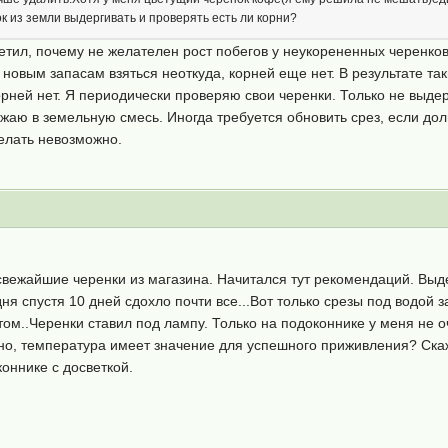
к из земли выдергивать и проверять есть ли корни?
ветил, почему не желателен рост побегов у неукорененных черенко
 новым запасам взяться неоткуда, корней еще нет. В результате та
рней нет. Я периодически проверяю свои черенки. Только не выдер
ажаю в земельную смесь. Иногда требуется обновить срез, если дол
делать невозможно.
свежайшие черенки из магазина. Начитался тут рекомендаций. Выд
дня спустя 10 дней сдохло почти все...Вот только срезы под водой
ом..Черенки ставил под лампу. Только на подоконнике у меня не 
но, температура имеет значение для успешного приживления? Cкаж
коннике с досветкой.