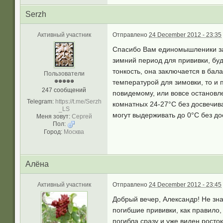
Serzh
Активный участник
Отправлено
24 December 2012 - 23:35
Спасибо Вам единомышленики за 
зимний период для прививки, буд
тонкость, она заключается в бал
Пользователи
температурой для зимовки, то и 
247 сообщений
повидемому, или вовсе остановле
Telegram:
https://t.me/Serzh
комнатных 24-27°С без досвечива
_LS
могут выдерживать до 0°С без дос
Меня зовут:
Сергей
Пол:
Город:
Москва
Алёна
Активный участник
Отправлено
24 December 2012 - 23:45
Добрый вечер, Александр! Не знал
погибшие прививки, как правило,
погибла сразу и уже виден росток