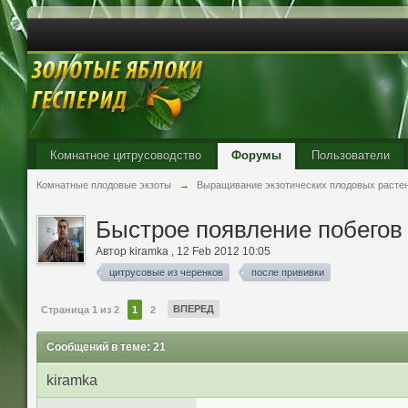
Комнатное цитрусоводство
Форумы
Пользователи
Комнатные плодовые экзоты
→
Выращивание экзотических плодовых расте
Быстрое появление побегов 
Автор
kiramka
,
12 Feb 2012 10:05
цитрусовые из черенков
после прививки
ВПЕРЕД
Страница 1 из 2
1
2
Сообщений в теме: 21
kiramka