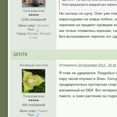
Или предлагаете каждый раз черено
Пользователи
Ни сколько не шучу. Олег уже от
израсходован на новые побеги, а
2199 сообщений
черенков на предмет проверки ко
Меня зовут:
Татьяна
Пол:
как только появились корешки, с
Город:
Москва, Теплый
Без вытаскивания черенка это с
Стан
GFDTK
Активный участник
Отправлено
24 December 2012 - 20:18
Я тоже не удержался. Раздобыл 
пару часов опускал в Эпин. Сего
предварительно протертым спирт
магазинный из ОБИ. Вот интерес
пакете, а само растение на подо
Пользователи
494 сообщений
Меня зовут:
Павел
Пол: