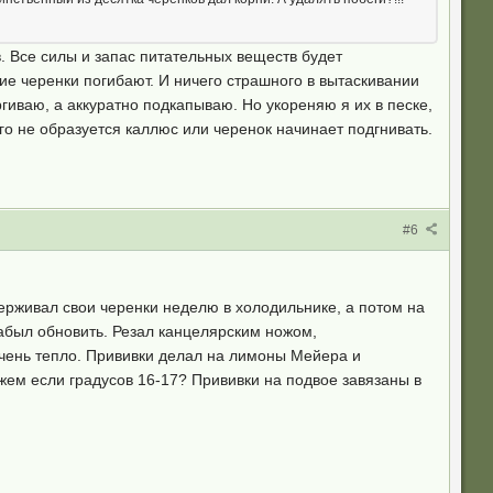
в. Все силы и запас питательных веществ будет
кие черенки погибают. И ничего страшного в вытаскивании
гиваю, а аккуратно подкапываю. Но укореняю я их в песке,
го не образуется каллюс или черенок начинает подгнивать.
#6
ерживал свои черенки неделю в холодильнике, а потом на
 забыл обновить. Резал канцелярским ножом,
очень тепло. Прививки делал на лимоны Мейера и
ем если градусов 16-17? Прививки на подвое завязаны в