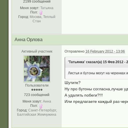
2199 сообщений
Меня зовут:
Татьяна
Пол:
Город:
Москва, Теплый
Стан
Анна Орлова
Активный участник
Отправлено
16 February 2012 - 13:06
'Татьянка' сказал(а) 15 Фев 2012 - 
Листья и бутоны могут на черенках и
Шутите?
Пользователи
Ну про бутоны согласна,лучше у
723 сообщений
А удалять побеги?!!!
Или предлагаете каждый раз чере
Меня зовут:
Анна
Пол:
Город:
Санкт-Петербург,
Балтийская Жемчужина