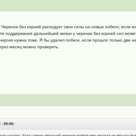
Черенок без корней расходует свои силы на новые побеги; если ко
для поддержания дальнейшей жизни у черенка без корней сил может
нергия нужна тоже. Я бы удалил побеги, если прошло только две н
 Через месяц можно проверить.
- 09:06:
ше удалить.Хотя у меня цветущий черенок кофе(я ему решила не мешать)един