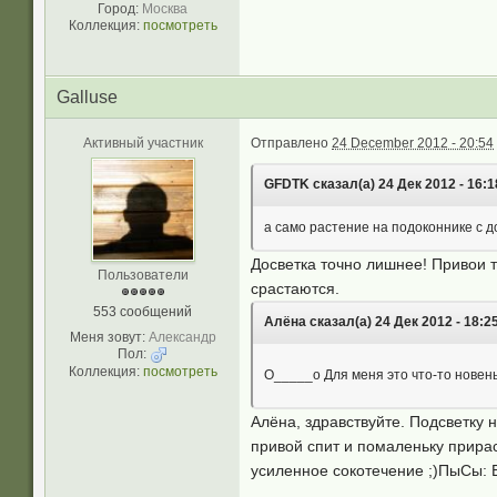
Город:
Москва
Коллекция:
посмотреть
Galluse
Активный участник
Отправлено
24 December 2012 - 20:54
GFDTK сказал(а) 24 Дек 2012 - 16:1
а само растение на подоконнике с д
Досветка точно лишнее! Привои т
Пользователи
срастаются.
553 сообщений
Алёна сказал(а) 24 Дек 2012 - 18:25
Меня зовут:
Александр
Пол:
Коллекция:
посмотреть
О_____о Для меня это что-то новень
Алёна, здравствуйте. Подсветку 
привой спит и помаленьку прирас
усиленное сокотечение ;)ПыСы: Е