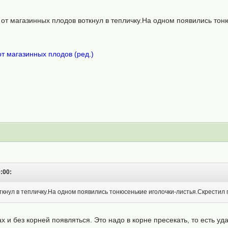
 от магазинных плодов воткнул в тепличку.На одном появились то
т магазинных плодов (ред.)
:00:
кнул в тепличку.На одном появились тонюсенькие иголочки-листья.Скрестил п
х и без корней появляться. Это надо в корне пресекать, то есть уда