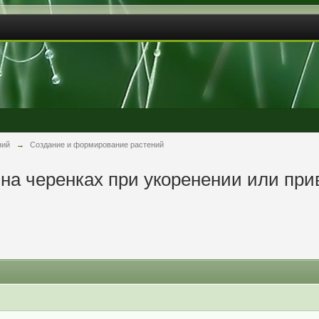
ний
→
Создание и формирование растений
на черенках при укоренении или при