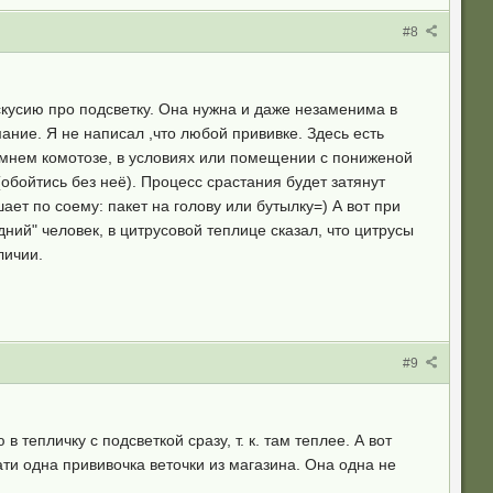
#8
кусию про подсветку. Она нужна и даже незаменима в
мание. Я не написал ,что любой прививке. Здесь есть
зимнем комотозе, в условиях или помещении с пониженой
обойтись без неё). Процесс срастания будет затянут
ет по соему: пакет на голову или бутылку=) А вот при
ний" человек, в цитрусовой теплице сказал, что цитрусы
личии.
#9
 тепличку с подсветкой сразу, т. к. там теплее. А вот
ати одна прививочка веточки из магазина. Она одна не