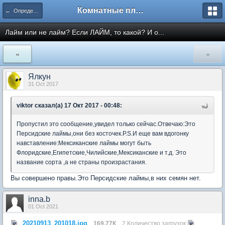
Комнатные плодовые экзоты
← Определение сортов цитрусовых и других экзотов
Лайм или не лайм? Если ЛАЙМ, то какой? И о...
«
»
Ялкун
31 Oct 2017
viktor сказал(а) 17 Окт 2017 - 00:48:
Пропустил это сообщение,увидел только сейчас.Отвечаю:Это
Персидские лаймы,они без косточек.P.S.И еще вам вдогонку
навставление:Мексиканские лаймы могут быть
Флоридские,Египетские,Чилийские,Мексиканские и т.д. Это
название сорта ,а не страны произрастания.
Вы совершено правы.Это Персидские лаймы,в них семян нет.
inna.b
01 Oct 2021
20210913_201018.jpg
169.77К
2 Количество загрузок: