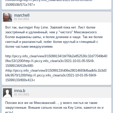
15099106/571x747-r
marchell
01 Oct 2021
Вот так, выглядит Key Lime. Завязей пока нет. Лист более
заострённый и удлинённый, чем у "чистого" Мексиканского.
Более выражены шипы, и более длиннее и чаще. Так же более
светлый и разлапистый, побег более круглый и глянцевый с
более частыми междоузлиями.
http://piccy.info_clear/view3/15099134/1bf76b2e852530c32d77049b40
0fec53/1200/http://i.piccy.info_clear/a3c/2021-10-01-05-55/i9-
15099134/618x690-
rhttp://piccy.info_clear/view3/15099133/d06e28014693bfbadb5c1b3d3
b9c9570/1200/http://i.piccy.info_clear/a3c/2021-10-01-05-59/i9-
15099133/800x413-r
inna.b
01 Oct 2021
Похоже все же не Мексиканский..., у моего листья не такие
закругленные. Внешне сильно похож на Key Lime, кажется он и
есть!