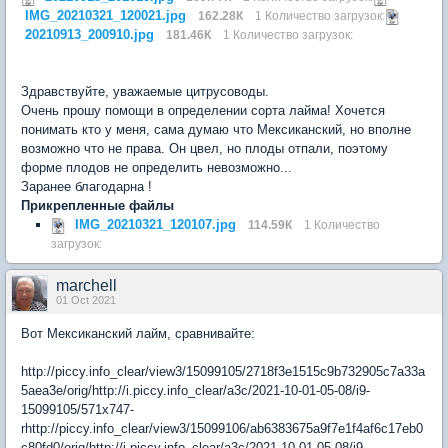
IMG_20210321_120021.jpg
162.28К
1 Количество загрузок:
20210913_200910.jpg
181.46К
1 Количество загрузок:
Здравствуйте, уважаемые цитрусоводы.
Очень прошу помощи в определении сорта лайма! Хочется
понимать кто у меня, сама думаю что Мексиканский, но вполне
возможно что не права. Он цвел, но плоды отпали, поэтому
форме плодов не определить невозможно...
Заранее благодарна !
Прикрепленные файлы
IMG_20210321_120107.jpg
114.59К
1 Количество
загрузок:
marchell
01 Oct 2021
Вот Мексиканский лайм, сравнивайте:
http://piccy.info_clear/view3/15099105/2718f3e1515c9b732905c7a33a
5aea3e/orig/http://i.piccy.info_clear/a3c/2021-10-01-05-08/i9-
15099105/571x747-
rhttp://piccy.info_clear/view3/15099106/ab6383675a9f7e1f4af6c17eb0
c80fd0/orig/http://i.piccy.info_clear/a3c/2021-10-01-05-08/i9-