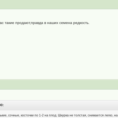
ас такие продают,правда в наших семена редкость.
00:
кие, сочные, косточки по 1-2 на плод. Шкурка не толстая, снимается легко, н