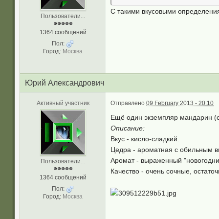
С такими вкусовыми определения
Пользователи...
1364 сообщений
Пол:
Город:
Москва
Юрий Александрович
Активный участник
Отправлено
09 February 2013 - 20:10
Ещё один экземпляр мандарин (c
Описание:
Вкус -
кисло
-сладкий.
Цедра - ароматная с обильным вы
Аромат - выраженный "новогодни
Пользователи...
Качество - очень сочные, остато
1364 сообщений
Пол:
Город:
Москва