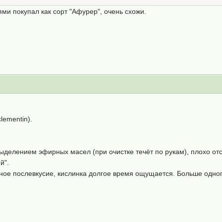
ми покупал как сорт "Афурер", очень схожи.
lementin).
делением эфирных масел (при очистке течёт по рукам), плохо отс
й".
чное послевкусие, кислинка долгое время ощущается. Больше одного