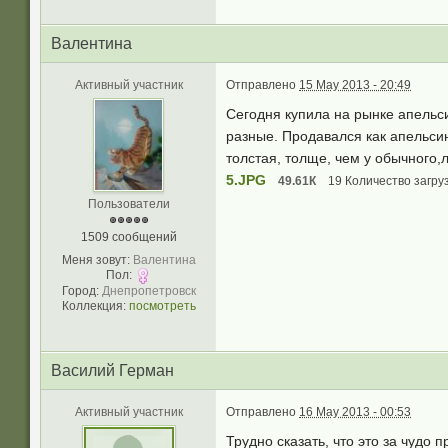
Валентина
Активный участник
Отправлено
15 May 2013 - 20:49
Сегодня купила на рынке апельс
разные. Продавался как апельсин
толстая, толще, чем у обычного,л
5.JPG
49.61К
19 Количество загруз
Пользователи
1509 сообщений
Меня зовут:
Валентина
Пол:
Город:
Днепропетровск
Коллекция:
посмотреть
Василий Герман
Активный участник
Отправлено
16 May 2013 - 00:53
Трудно сказать, что это за чудо