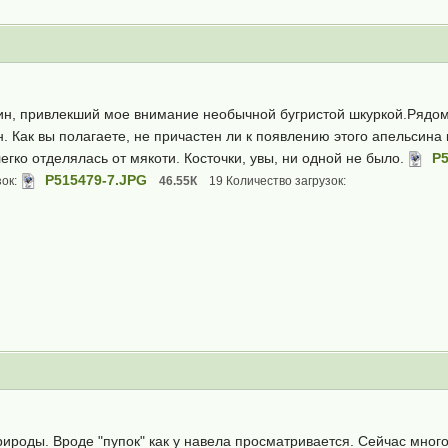
ин, привлекший мое внимание необычной бугристой шкуркой.Рядом
. Как вы полагаете, не причастен ли к появлению этого апельсина
егко отделялась от мякоти. Косточки, увы, ни одной не было.
P5
P515479-7.JPG
ок:
46.55К
19 Количество загрузок:
 природы. Вроде "пупок" как у навела просматривается. Сейчас мног