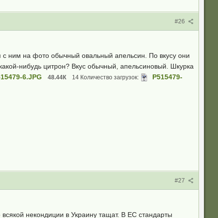
#26
 с ним на фото обычный овальный апельсин. По вкусу они
 какой-нибудь цитрон? Вкус обычный, апельсиновый. Шкурка
15479-6.JPG
P515479-
48.44К
14 Количество загрузок:
#27
о всякой некондиции в Украину тащат. В ЕС стандарты