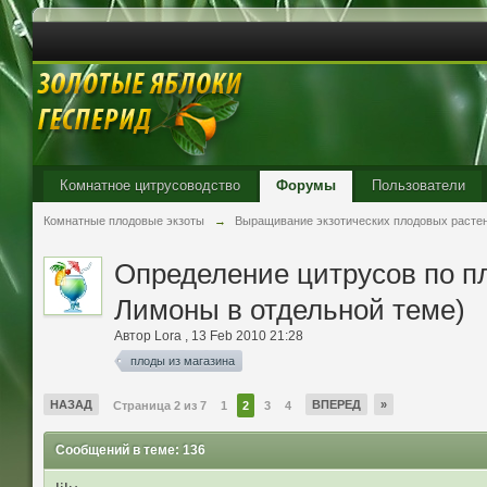
Комнатное цитрусоводство
Форумы
Пользователи
Комнатные плодовые экзоты
→
Выращивание экзотических плодовых расте
Определение цитрусов по пл
Лимоны в отдельной теме)
Автор
Lora
,
13 Feb 2010 21:28
плоды из магазина
НАЗАД
ВПЕРЕД
»
Страница 2 из 7
1
2
3
4
Сообщений в теме: 136