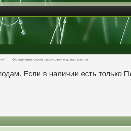
ний
→
Определение сортов цитрусовых и других экзотов
одам. Если в наличии есть только П