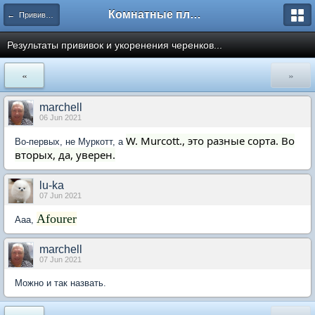
Комнатные плодовые экзоты
← Прививка комнатных растений
Результаты прививок и укоренения черенков...
«
»
marchell
06 Jun 2021
W. Murcott., это разные сорта. Во
Во-первых, не Муркотт, а
вторых, да, уверен.
lu-ka
07 Jun 2021
Afourer
Ааа,
marchell
07 Jun 2021
Можно и так назвать.