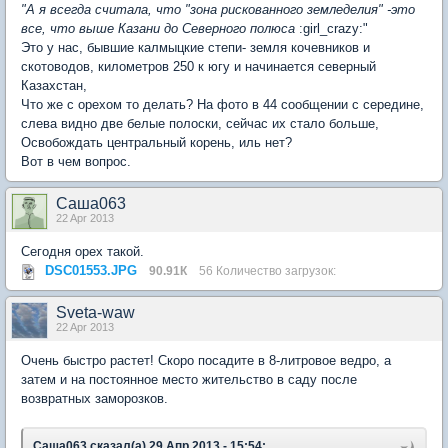
"А я всегда считала, что "зона рискованного земледелия" -это
все, что выше Казани до Северного полюса
:girl_crazy:"
Это у нас, бывшие калмыцкие степи- земля кочевников и
скотоводов, километров 250 к югу и начинается северный
Казахстан,
Что же с орехом то делать? На фото в 44 сообщении с середине,
слева видно две белые полоски, сейчас их стало больше,
Освобождать центральный корень, иль нет?
Вот в чем вопрос.
Саша063
22 Apr 2013
Сегодня орех такой.
DSC01553.JPG
90.91К
56 Количество загрузок:
Sveta-waw
22 Apr 2013
Очень быстро растет! Скоро посадите в 8-литровое ведро, а
затем и на постоянное место жительство в саду после
возвратных заморозков.
Саша063 сказал(а) 29 Апр 2013 - 15:54: