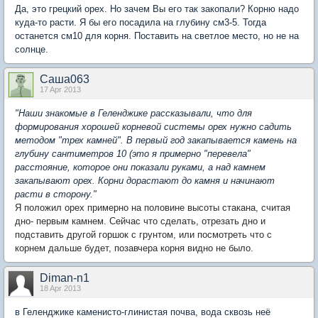
Да, это грецкий орех. Но зачем Вы его так закопали? Корню надо
куда-то расти. Я бы его посадила на глубину см3-5. Тогда
останется см10 для корня. Поставить на светлое место, но не на
солнце.
Саша063
17 Apr 2013
"Наши знакомые в Геленджике рассказывали, что для
формирования хорошей корневой системы орех нужно садить
методом "трех камней". В первый год закапывается камень на
глубину сантиметров 10 (это я примерно "перевела"
расстояние, которое они показали руками, а над камнем
закапывают орех. Корни дорастают до камня и начинают
расти в сторону."
Я положил орех примерно на половине высоты стакана, считая
дно- первым камнем. Сейчас что сделать, отрезать дно и
подставить другой горшок с грунтом, или посмотреть что с
корнем дальше будет, позавчера корня видно не было.
Diman-n1
18 Apr 2013
в Геленджике каменисто-глинистая почва, вода сквозь неё