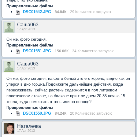
видел, только семена.
Прикрепленные файлы
DSC01542.JPG
84.84К
29 Количество загрузок:
Саша063
17 Apr 2013
Он же, фото сегодня.
Прикрепленные файлы
DSC01551.JPG
156.06К
34 Количество загрузок:
Саша063
17 Apr 2013
Он же, фото сегодня, на фото белый это его корень, видно как он
уперся в дно горшка.Подскажите дальнейшие действия, когда
пересаживать, сейчас растень содержится в пол литровом
пластиковом стакане, на балконе при т-ре днем 20-35 ночью 15
тепла, куда поместить в тень или на солнце?
Прикрепленные файлы
DSC01550.JPG
84.24К
20 Количество загрузок:
Наталечка
17 Apr 2013