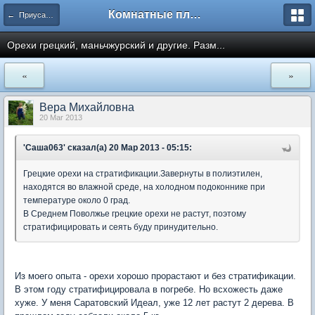
Комнатные плодовые экзоты
← Приусадебный сад
Орехи грецкий, маньчжурский и другие. Разм...
«
»
Вера Михайловна
20 Mar 2013
'Саша063' сказал(а) 20 Мар 2013 - 05:15:
Грецкие орехи на стратификации.Завернуты в полиэтилен,
находятся во влажной среде, на холодном подоконнике при
температуре около 0 град.
В Среднем Поволжье грецкие орехи не растут, поэтому
стратифицировать и сеять буду принудительно.
Из моего опыта - орехи хорошо прорастают и без стратификации.
В этом году стратифицировала в погребе. Но всхожесть даже
хуже. У меня Саратовский Идеал, уже 12 лет растут 2 дерева. В