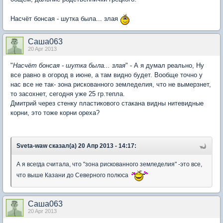
Насчёт бонсая - шутка была... злая
Саша063
20 Apr 2013
"
Насчёт бонсая - шутка была... злая
" - А я думал реально, Ну
все равно в огород в июне, а там видно будет. Вообще точно у
нас все не так- зона рискованного земледелия, что не вымерзнет,
то засохнет, сегодня уже 25 гр.тепла.
Дмитрий через стенку пластикового стакана видны нитевидные
корни, это тоже корни ореха?
Sveta-waw сказал(а) 20 Апр 2013 - 14:17:
А я всегда считала, что "зона рискованного земледелия" -это все,
что выше Казани до Северного полюса
Саша063
20 Apr 2013