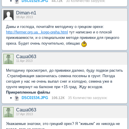
DSC01529.JPG
44.72К
30 Количество загрузок:
Diman-n1
08 Apr 2013
Дамы и господа, почитайте методичку о грецком орехе:
http://fermer.org.ua...kogo-oreha.html
тут написано и о плохой
приживаемости, и о специальном методе прививки для грецкого
ореха. Будет очень поучительно, обещаю
Саша063
11 Apr 2013
Методичку просмотрел, до прививки далеко, буду подвои растить
.Стратификация закончилась семена посеяны в грунт. Погода
сегодня у нас не очень выпал снег и холодно, семена уже в
грунте мерзнут на балконе при +15 град. Жду всходов.
Прикрепленные файлы
DSC01534.JPG
106.12К
35 Количество загрузок:
Саша063
17 Apr 2013
Уважаемые знатоки, это грецкий орех? Я "живьем" их никогда не