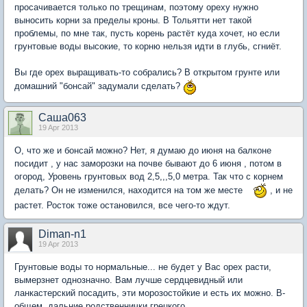
просачивается только по трещинам, поэтому ореху нужно
выносить корни за пределы кроны. В Тольятти нет такой
проблемы, по мне так, пусть корень растёт куда хочет, но если
грунтовые воды высокие, то корню нельзя идти в глубь, сгниёт.
Вы где орех выращивать-то собрались? В открытом грунте или
домашний "бонсай" задумали сделать?
Саша063
19 Apr 2013
О, что же и бонсай можно? Нет, я думаю до июня на балконе
посидит , у нас заморозки на почве бывают до 6 июня , потом в
огород, Уровень грунтовых вод 2,5,,,5,0 метра. Так что с корнем
делать? Он не изменился, находится на том же месте
, и не
растет. Росток тоже остановился, все чего-то ждут.
Diman-n1
19 Apr 2013
Грунтовые воды то нормальные... не будет у Вас орех расти,
вымерзнет однозначно. Вам лучше сердцевидный или
ланкастерский посадить, эти морозостойкие и есть их можно. В-
общем, дальние родственнички грецкого.