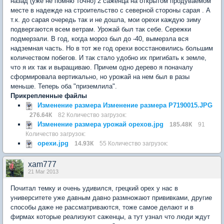
назад (уже не помню точно) 2 саженца на открытом продуваемом
месте в надежде на строительство с северной стороны сарая . А
т.к. до сарая очередь так и не дошла, мои орехи каждую зиму
подвергаются всем ветрам. Урожай был так себе. Сережки
подмерзали. В год, когда мороз был до -40, вымерзла вся
надземная часть. Но в тот же год орехи восстановились большим
количеством побегов. И так стало удобно их пригибать к земле,
что я их так и выращиваю. Причем одно дерево я поначалу
сформировала вертикально, но урожай на нем был в разы
меньше. Теперь оба "приземлила".
Прикрепленные файлы
Изменение размера Изменение размера P7190015.JPG
276.64К
82 Количество загрузок:
Изменение размера урожай орехов.jpg
185.48К
91
Количество загрузок:
орехи.jpg
14.93К
55 Количество загрузок:
xam777
21 Mar 2013
Почитал темку и очень удивился, грецкий орех у нас в
университете уже давным давно размножают прививками, другие
способы даже не рассматриваются, тоже самое делают и в
фирмах которые реализуют саженцы, а тут узнал что люди ждут