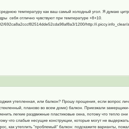
 среднюю температуру как ваш самый холодный угол. Я думаю цитр
ндры себя отлично чувствуют при температуре +8+10.
9302/692ca8a2cccf82514dde52cda98af8a3/1200/http://i.piccy.info_clea
лоджия утепленная, или балкон? Прошу прощения, если вопрос лич
стекленный, планово во всем доме) балкон. Приезжали замерщики-
менить легкие раздвижные пластиковые окна, потому что тепло они н
ому что слабые несущие конструкции, которые могут не выдержать 
рос, как утеплить "проблемый" балкон: подскажите варианты, пожа