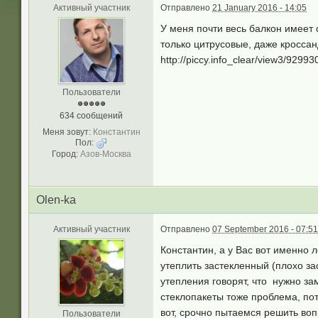
Активный участник
Отправлено
21 January 2016 - 14:05
У меня почти весь балкон имеет
только цитрусовые, даже кросса
http://piccy.info_clear/view3/929
Пользователи
634 сообщений
Меня зовут:
Константин
Пол:
Город:
Азов-Москва
Olen-ka
Активный участник
Отправлено
07 September 2016 - 07:51
Константин, а у Вас вот именно 
утеплить застекленный (плохо за
утепления говорят, что нужно за
стеклопакеты тоже проблема, пот
вот, срочно пытаемся решить воп
Пользователи