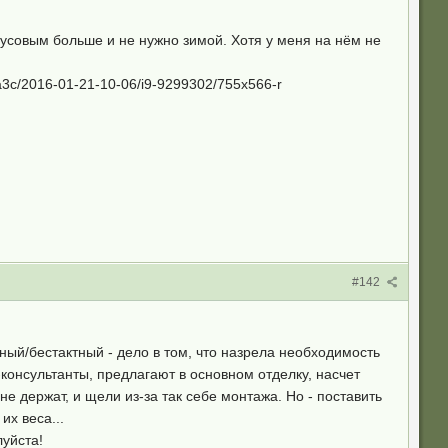
усовым больше и не нужно зимой. Хотя у меня на нём не
r/a3c/2016-01-21-10-06/i9-9299302/755x566-r
#142
ный/бестактный - дело в том, что назрела необходимость
консультанты, предлагают в основном отделку, насчет
е держат, и щели из-за так себе монтажа. Но - поставить
их веса...
луйста!