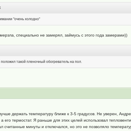
:
нимании "очень холодно"
ерзла, специально не замерял, займусь с этого года замерами))
ы положил такой пленочный обогреватель на пол.
учше держать температуру ближе к 3-5 градусов. Не уверен, Андре
 а его термостат. Я раньше для этих целей использовал тепловенти
 считанные минуты и отключался, но это не позволяло температур