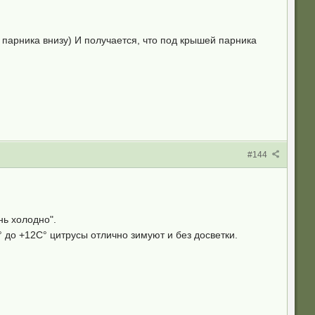
 парника внизу) И получается, что под крышей парника
#144
нь холодно".
° до +12С° цитрусы отлично зимуют и без досветки.