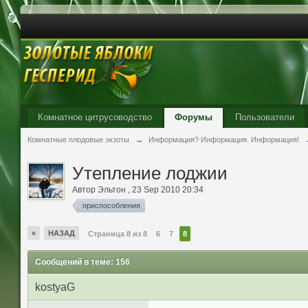
Комнатное цитрусоводство
Форумы
Пользователи
Комнатные плодовые экзоты
→
Информация? Информация. Информация!
Утепление лоджии
Автор
Эльтон
,
23 Sep 2010 20:34
приспособления
«
НАЗАД
Страница 8 из 8
6
7
8
Сообщений в теме: 156
kostyaG