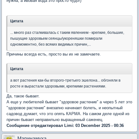
нужна, а ивовая вода это просто чудо!)
Цитата
... много раз сталкивалась с таким явлением - крепкие, большие,
пышущие здоровьем сеянцы/укореняшки помирали
одномоментно, без всяких видимых причин,...
Причины всегда есть, просто вы их не замечаете.
Цитата
а вот растения как-бы второго-третьего эшелона... обгоняли в
росте и вырастали здоровыми, крепкими растениями.
Да, такое бывает.
А еще у любителей бывает "здоровое растение" а через 5 лет это
"здоровое растение" внезапно начинает болеть, и неопытный
садовод думает, что это опять КАРМА. На самом деле одной из
причин бывает неправильно выращенный саженец.
Сообщение отредактировал Limi: 03 December 2025 - 00:36
Маринамуха