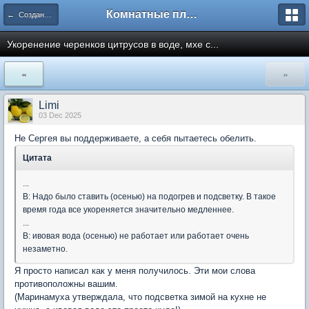
Комнатные плодовые экзоты
← Создание и формирование растений
Укоренение черенков цитрусов в воде, мхе с...
«
»
Limi
03 Dec 2025
Не Сергея вы поддерживаете, а себя пытаетесь обелить.
Цитата
...
В: Надо было ставить (осенью) на подогрев и подсветку. В такое
время года все укореняется значительно медленнее.
...
В: ивовая вода (осенью) не работает или работает очень
незаметно.
Я просто написал как у меня получилось. Эти мои слова
противоположны вашим.
(Маринамуха утверждала, что подсветка зимой на кухне не