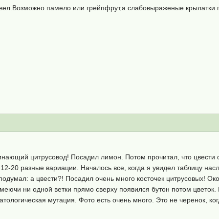
цвел.Возможно памело или грейпфрут,а слабовыраженые крылатки п
нающий цитрусовод! Посадил лимон. Потом прочитал, что цвести о
 12-20 разные вариации. Началось все, когда я увидел таблицу нас
одумал: а цвести?! Посадил очень много косточек цитрусовых! Окол
имеючи ни одной ветки прямо сверху появился бутон потом цветок. 
атологическая мутация. Фото есть очень много. Это не черенок, ко