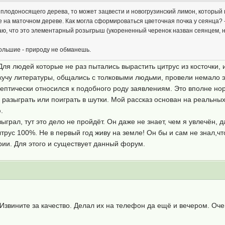
 плодоносящего дерева, то может зацвести и новогрузинский лимон, который цв
 на маточном дереве. Как могла сформироваться цветочная почка у сеянца? 
ю, что это элементарный розыгрыш (укорененный черенок назван сеянцем, нап
большие - природу не обманешь.
Для людей которые не раз пытались вырастить цитрус из косточки,
кучу литературы, общались с толковыми людьми, провели немало э
кептически относился к подобного роду заявлениям. Это вполне но
разыграть или поиграть в шутки. Мой рассказ основан на реальных 
.
зыграл, тут это дело не пройдёт. Он даже не знает, чем я увлечён,
трус 100%. Не в первый год живу на земле! Он бы и сам не знал,что
ии. Для этого и существует данный форум.
Извините за качество. Делал их на телефон да ещё и вечером. Очен