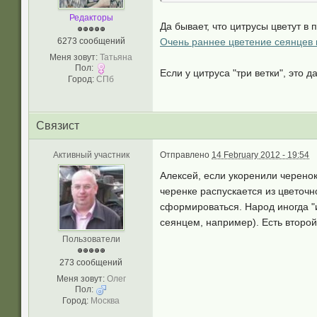
Редакторы
Да бывает, что цитрусы цветут в 
6273 сообщений
Очень раннее цветение сеянцев ц
Меня зовут:
Татьяна
Пол:
Если у цитруса "три ветки", это д
Город:
СПб
Связист
Активный участник
Отправлено
14 February 2012 - 19:54
Алексей, если укоренили черенок
черенке распускается из цветочн
сформироваться. Народ иногда "
сеянцем, например). Есть второй
Пользователи
273 сообщений
Меня зовут:
Олег
Пол:
Город:
Москва