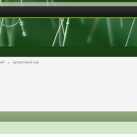
ний
→
Цитрусовый сад