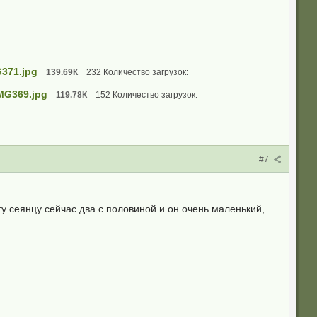
371.jpg
139.69К
232 Количество загрузок:
MG369.jpg
119.78К
152 Количество загрузок:
#7
ту сеянцу сейчас два с половиной и он очень маленький,