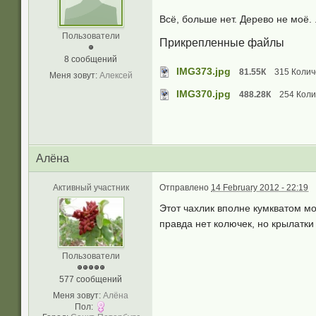
Всё, больше нет. Дерево не моё. 
Пользователи
Прикрепленные файлы
8 сообщений
IMG373.jpg
81.55К
315 Колич
Меня зовут:
Алексей
IMG370.jpg
488.28К
254 Коли
Алёна
Активный участник
Отправлено
14 February 2012 - 22:19
Этот чахлик вполне кумкватом мо
правда нет колючек, но крылатки
Пользователи
577 сообщений
Меня зовут:
Алёна
Пол: