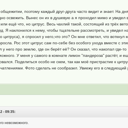
общежитии, поэтому каждый друг-друга часто видит и знает. На дн
но освежить. Вынес он их в душевую а я проходил мимо и увидел в
о или ещё что, но цитрус. Весь чахлий такой, состоящий из трёх ве
. Я наклонился к нему, чтобы тщательне рассмотреть, и увидел н
о цитруса), я спросил у него,что это? Он мне ответил, что воткнул 
осла. Рос этот цитрус сам по-себе без особого ухода вместе с эт
л у него про землю, где он берёт её? Он сказал, что накопал где-то
можного. У меня у самого в комнате лимон "пандероза" растёт, и 
овался. Поделиться особо не скем, так как моё пристрастие к цитр
ечатлениями. Фото сделать не сообразил. Увиежу его в следующий 
2 - 09:35:
чего невозможного.