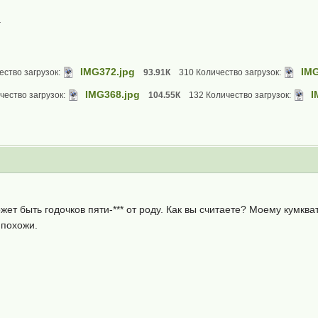
.
IMG372.jpg
IMG
ество загрузок:
93.91К
310 Количество загрузок:
IMG368.jpg
I
чество загрузок:
104.55К
132 Количество загрузок:
жет быть годочков пяти-*** от роду. Как вы считаете? Моему кумква
 похожи.