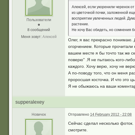
Алексей, если укоренили черенок от
из цветочной почки, заложенной еще
восприятии увлеченных людей. Дума
Пользователи
растение.
8 сообщений
Не хочу Вас обидеть, но сомнения 
Меня зовут:
Алексей
Олег, я вас прекрасно понимаю. 
огорчением. Которые прочитали 
вашем месте я бы точто так же с
поверю" .Я не пытаюсь кого-либо 
каждого. Хочу верю, хочу не верю
А по-поводу того, что он меня ра
проросшая косточка. И что это цы
Я не обыжаюсь на ваши коментар
supperalexey
Новичок
Отправлено
14 February 2012 - 22:08
Сейчас сделал несколько фоток. 
смотрите.