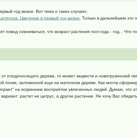
первый год жизни. Вот тема о таких случаях:
итрусов. Цветение в первый год жизни.
Только в дальнейшем это н
ает повод сомневаться, что возраст растения пол-года - год... Что-то
 от плодоносящего дерева, то может зацвести и новогрузинский лимо
ой почки, заложенной еще на маточном дереве. Как могла сформир
играет" на искреннем восприятии увлеченных людей. Думаю, что 
 вариант: растет не цитрус, а другое растение. Не хочу Вас обиде