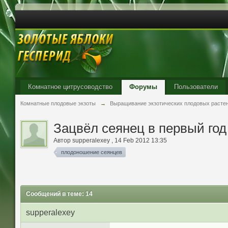
Комнатное цитрусоводство
Форумы
Пользователи
Комнатные плодовые экзоты
→
Выращивание экзотических плодовых расте
Зацвёл сеянец в первый год
Автор
supperalexey
,
14 Feb 2012 13:35
плодоношение сеянцев
Сообщений в теме: 14
supperalexey