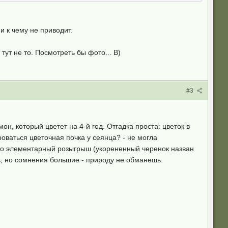
и к чему не приводит.
 тут не то. Посмотреть бы фото... B)
#3
н, который цветет на 4-й год. Отгадка проста: цветок в
оваться цветочная почка у сеянца? - не могла
это элементарный розыгрыш (укорененный черенок назван
ть, но сомнения большие - природу не обманешь.