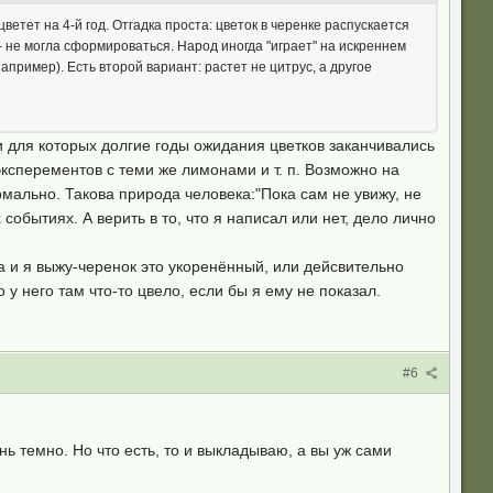
етет на 4-й год. Отгадка проста: цветок в черенке распускается
- не могла сформироваться. Народ иногда "играет" на искреннем
ример). Есть второй вариант: растет не цитрус, а другое
 и для которых долгие годы ожидания цветков заканчивались
ксперементов с теми же лимонами и т. п. Возможно на
рмально. Такова природа человека:"Пока сам не увижу, не
событиях. А верить в то, что я написал или нет, дело лично
 да и я выжу-черенок это укоренённый, или дейсвительно
 у него там что-то цвело, если бы я ему не показал.
#6
ь темно. Но что есть, то и выкладываю, а вы уж сами