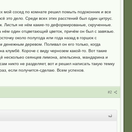
ях мой сосед по комнате решил помыть подоконник и все
сё это дело. Среди всех этих расстений был один цитрус.
ток. Листья не нём какие-то деформированые, скрученные.
а нём один отцветающий цветок, причём он был с завязью.
косточку около полугода или года назад в горшок с
им денежным деревом. Поливал он его только, когда
 на клумбё. Короче с виду чернозем какой-то. Вот такие
ещё нескольео сеянцев лимона, апельсина, мандарина и
усам никто не разделяет, вот и решил написать такую темку
раз, если получится-сделаю. Всем успехов.
#2