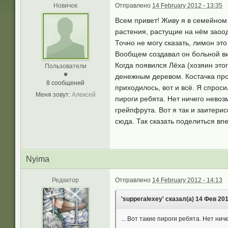
Новичок
Отправлено
14 February 2012 - 13:35
Всем привет! Живу я в семейном 
растения, растущие на нём заоод
Точно не могу сказать, лимон эт
Вообщем создавал он больной вид
Когда появился Лёха (хозяин этог
Пользователи
денежным деревом. Костачка прор
8 сообщений
приходилось, вот и всё. Я спроси
Меня зовут:
Алексей
пироги ребята. Нет ничего невоз
грейпфрута. Вот я так и заитерис
сюда. Так сказать поделиться вп
Nyima
Редактор
Отправлено
14 February 2012 - 14:13
'supperalexey' сказал(а) 14 Фев 201
... Вот такие пироги ребята. Нет ни