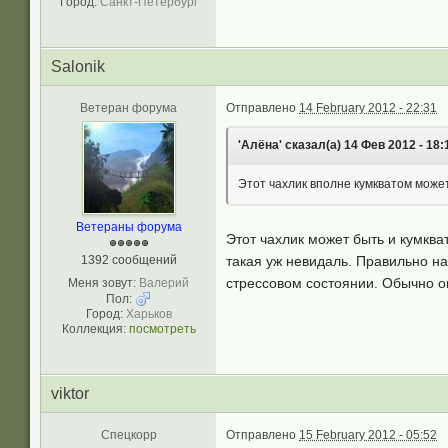
Город:
Санкт-Петербург
Salonik
Ветеран форума
Отправлено
14 February 2012 - 22:31
'Алёна' сказал(а) 14 Фев 2012 - 18:
Этот чахлик вполне кумкватом може
Ветераны форума
Этот чахлик может быть и кумкват
1392 сообщений
такая уж невидаль. Правильно на
стрессовом состоянии. Обычно он
Меня зовут:
Валерий
Пол:
Город:
Харьков
Коллекция:
посмотреть
viktor
Спецкорр
Отправлено
15 February 2012 - 05:52