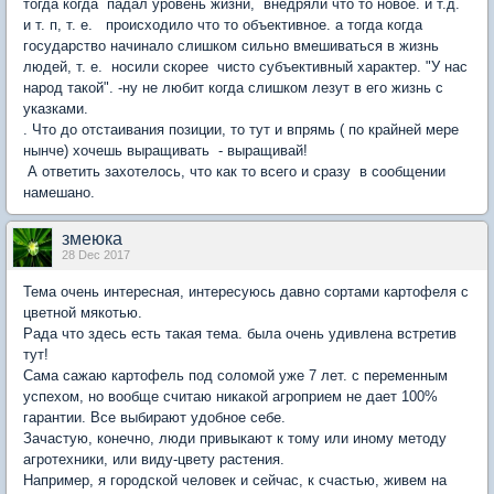
тогда когда падал уровень жизни, внедряли что то новое. и т.д.
и т. п, т. е. происходило что то объективное. а тогда когда
государство начинало слишком сильно вмешиваться в жизнь
людей, т. е. носили скорее чисто субъективный характер. "У нас
народ такой". -ну не любит когда слишком лезут в его жизнь с
указками.
. Что до отстаивания позиции, то тут и впрямь ( по крайней мере
нынче) хочешь выращивать - выращивай!
А ответить захотелось, что как то всего и сразу в сообщении
намешано.
змеюка
28 Dec 2017
Тема очень интересная, интересуюсь давно сортами картофеля с
цветной мякотью.
Рада что здесь есть такая тема. была очень удивлена встретив
тут!
Сама сажаю картофель под соломой уже 7 лет. с переменным
успехом, но вообще считаю никакой агроприем не дает 100%
гарантии. Все выбирают удобное себе.
Зачастую, конечно, люди привыкают к тому или иному методу
агротехники, или виду-цвету растения.
Например, я городской человек и сейчас, к счастью, живем на