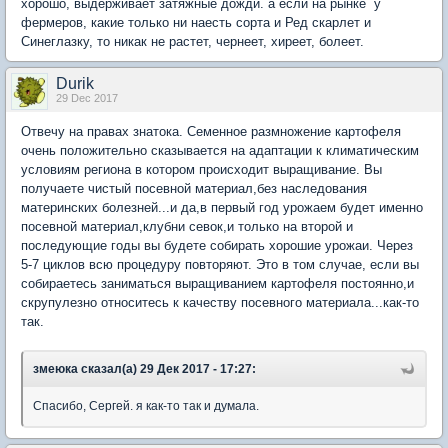
хорошо, выдерживает затяжные дожди. а если на рынке у
фермеров, какие только ни наесть сорта и Ред скарлет и
Синеглазку, то никак не растет, чернеет, хиреет, болеет.
Durik
29 Dec 2017
Отвечу на правах знатока. Семенное размножение картофеля
очень положительно сказывается на адаптации к климатическим
условиям региона в котором происходит выращивание. Вы
получаете чистый посевной материал,без наследования
материнских болезней...и да,в первый год урожаем будет именно
посевной материал,клубни севок,и только на второй и
последующие годы вы будете собирать хорошие урожаи. Через
5-7 циклов всю процедуру повторяют. Это в том случае, если вы
собираетесь заниматься выращиванием картофеля постоянно,и
скрупулезно относитесь к качеству посевного материала...как-то
так.
змеюка сказал(а) 29 Дек 2017 - 17:27:
Спасибо, Сергей. я как-то так и думала.