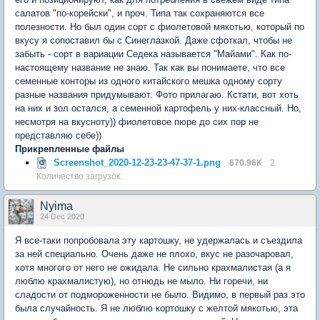
салатов "по-корейски", и проч. Типа так сохраняются все
полезности. Но был один сорт с фиолетовой мякотью, который по
вкусу я сопоставил бы с Синеглазкой. Даже сфоткал, чтобы не
забыть - сорт в вариации Седека называется "Майами". Как по-
настоящему название не знаю. Так как вы понимаете, что все
семенные конторы из одного китайского мешка одному сорту
разные названия придумывают. Фото прилагаю. Кстати, вот хоть
на них и зол остался, а семенной картофель у них-классный. Но,
несмотря на вкусноту)) фиолетовое пюре до сих пор не
представляю себе))
Прикрепленные файлы
Screenshot_2020-12-23-23-47-37-1.png
670.96К
2
Количество загрузок:
Nyima
24 Dec 2020
Я все-таки попробовала эту картошку, не удержалась и съездила
за ней специально. Очень даже не плохо, вкус не разочаровал,
хотя многого от него не ожидала. Не сильно крахмалистая (а я
люблю крахмалистую), но отнюдь не мыло. Ни горечи, ни
сладости от подмороженности не было. Видимо, в первый раз это
была случайность. Я не люблю кортошку с желтой мякотью, эта