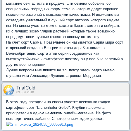
магазине сейчас есть в продаже. Эти семена собранны со
специальных гибридных форм семена которых дадут хорошее
поколение растений с выдающими качествами. И возможно вы
создадите уникальный и лучший сорт автором которого будите
вы. На своем участке можно также отбирать семена и собирать
их с лучших экземпляров растений которые также возможно
передадут свои лучшие качества своему потомству.
На счет сорт Сарма. Правельнее он называется Сарпа мира сорт
старенький создан в Венгрии и затем дорабатывался в
Великобритании, Сорта этой серии создавались как
высокоустойчивые к фитофторе поэтому он у вас был зеленый а
другие все почернели.
Лучше вопросы мне пишите на эл. почту здесь редко бываю.
с уважением Александр Лукшин. агроном. Мордовия.
TrialCold
09 Jun 2018
В этом году посадили на своем участке несколько грядок
картофеля сорт "Eichenhofer Gelbe". Клубни на семена
приобретали в одном немецком онлайн-магазине. На фото
выглядит очень забавно. С нетерпением ждем урожая.