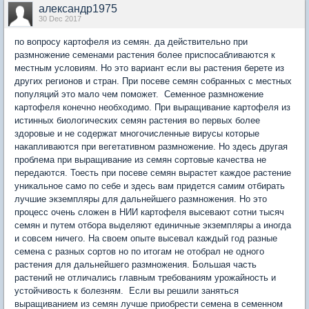
александр1975
30 Dec 2017
по вопросу картофеля из семян. да действительно при
размножение семенами растения более приспосабливаются к
местным условиям. Но это вариант если вы растения берете из
других регионов и стран. При посеве семян собранных с местных
популяций это мало чем поможет. Семенное размножение
картофеля конечно необходимо. При выращивание картофеля из
истинных биологических семян растения во первых более
здоровые и не содержат многочисленные вирусы которые
накапливаются при вегетативном размножение. Но здесь другая
проблема при выращивание из семян сортовые качества не
передаются. Тоесть при посеве семян вырастет каждое растение
уникальное само по себе и здесь вам придется самим отбирать
лучшие экземпляры для дальнейшего размножения. Но это
процесс очень сложен в НИИ картофеля высевают сотни тысяч
семян и путем отбора выделяют единичные экземпляры а иногда
и совсем ничего. На своем опыте высевал каждый год разные
семена с разных сортов но по итогам не отобрал не одного
растения для дальнейшего размножения. Большая часть
растений не отличались главным требованиям урожайность и
устойчивость к болезням. Если вы решили заняться
выращиванием из семян лучше приобрести семена в семенном