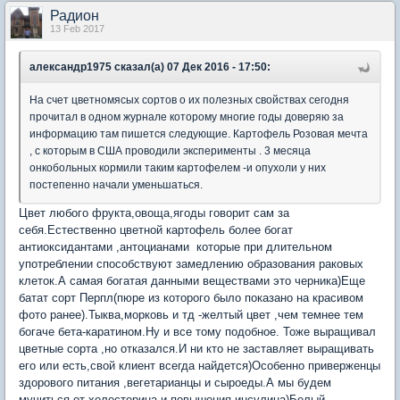
Радион
13 Feb 2017
александр1975 сказал(а) 07 Дек 2016 - 17:50:
На счет цветномясых сортов о их полезных свойствах сегодня
прочитал в одном журнале которому многие годы доверяю за
информацию там пишется следующие. Картофель Розовая мечта
, с которым в США проводили эксперименты . 3 месяца
онкобольных кормили таким картофелем -и опухоли у них
постепенно начали уменьшаться.
Цвет любого фрукта,овоща,ягоды говорит сам за
себя.Естественно цветной картофель более богат
антиоксидантами ,антоцианами которые при длительном
употреблении способствуют замедлению образования раковых
клеток.А самая богатая данными веществами это черника)Еще
батат сорт Перпл(пюре из которого было показано на красивом
фото ранее).Тыква,морковь и тд -желтый цвет ,чем темнее тем
богаче бета-каратином.Ну и все тому подобное. Тоже выращивал
цветные сорта ,но отказался.И ни кто не заставляет выращивать
его или есть,свой клиент всегда найдется)Особенно приверженцы
здорового питания ,вегетарианцы и сыроеды.А мы будем
мучиться от холестерина и повышения инсулина)Белый