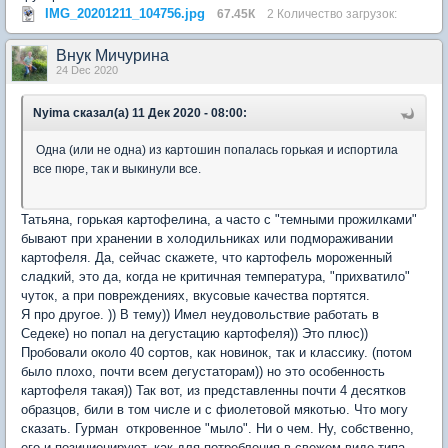
IMG_20201211_104756.jpg
67.45К
2 Количество загрузок:
Внук Мичурина
24 Dec 2020
Nyima сказал(а) 11 Дек 2020 - 08:00:
Одна (или не одна) из картошин попалась горькая и испортила
все пюре, так и выкинули все.
Татьяна, горькая картофелина, а часто с "темными прожилками"
бывают при хранении в холодильниках или подмораживании
картофеля. Да, сейчас скажете, что картофель мороженный
сладкий, это да, когда не критичная температура, "прихватило"
чуток, а при повреждениях, вкусовые качества портятся.
Я про другое. )) В тему)) Имел неудовольствие работать в
Седеке) но попал на дегустацию картофеля)) Это плюс))
Пробовали около 40 сортов, как новинок, так и классику. (потом
было плохо, почти всем дегустаторам)) но это особенность
картофеля такая)) Так вот, из представленны почти 4 десятков
образцов, били в том числе и с фиолетовой мякотью. Что могу
сказать. Гурман откровенное "мыло". Ни о чем. Ну, собственно,
его и позиционируют, как для потребления в свежем виде типа