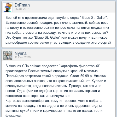
DrFman
25 Jul 2018
Весной мне презентовали один клубень сорта "Blaue St. Galler".
Естественно весной посадил, рост очень активный, сейчас весь
на цвету и естественно возник вопрос-если появятся ягодки и из
них собрать семена на рассаду, то что в итоге из них вырастит?
Это будет тот-же "Blaue St. Galler" или может получиться некое
разнообразие сортов ранее участвующих в создании этого сорта?
Nyima
11 Dec 2020
В Ашанах СПб сейчас продается "картофель фиолетовый"
производства Россия темный снаружи с красной мякотью.
Первый раз встретила такой в продаже. Стоит 59.99 р. Никаких
опознавательных знаков, что он красномякотный нет. Купили и
обнаружили это, когда начали чистить. Правда, так его и не
поели. Одна (или не одна) из картошин попалась горькая и
испортила все пюре, так и выкинули все.
Картошка разнокалиберная, кому интересно, можно набрать
мелких на посадку, но на вид она не очень здоровая, видны
вмятины сухой гнили и коричневые пятна то ли парша, то ли
фузариоз.