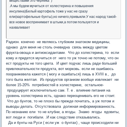
веществами это черника )
.А мы будем мучиться от холестерина и повышения
инсулина)Белый картофель тоже у нас не сразу
ели(картофельные бунты),но ничего,привыкли.У нас народ такой-
все новое воспринимает в штыки,а потом пользуется и
нахваливает
Радион. конечно не являюсь глубоким знатоком медицины,
однако для меня не столь очевидна связь между цветом
фрукта-овоща и антиоксидантами. Что до холестерина, то если
кому и придется мучиться от него то уж точно не потому, что он
ест продукты не того цвета. И цвет подчас лишь ради большей
привлекательности продукта, вот морковь. если не ошибаюсь
пооранжевела кажется ( могу и ошибаться) лишь в ХVIII в., до
того была желтая. Из продуктов организм вообще извлекает ни
более 15-20% потребностей в холестерине, остальное-
продуцирует исключительно сам. Т. е . влияние питания на
уровень холестерина есть, однако переоценивать его не стоит.
Что до бунтов, то не плохо бы прежде почитать, а уж потом и
выводы делать. Отсутствовала должная информированность.
По незнанию ели то не клубни, а ягоды. Знамо ягоды ядовиты,
вот люди и погибали. .И как следствие отказывались.
Да и бунты на Руси ( если уж о бунтах) , чаще происходили ни