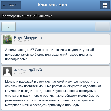
Комнатные плодовые экзоты
← Приусадебный сад
Картофель с цветной мякотью
«
»
Внук Мичурина
21 Dec 2016
А если рассадкой? Или не стоит овчинка выделки, урожай
примерно такой же будет, или сравнений таково плана не
проводилось?
александр1975
21 Dec 2016
Можно и рассадой в этом случае клубни лучше прорастить в
опилках как появятся мощные ростки их аккуратно отделить от
клубней и высадить отдельно. Клубеньки снова посадить в
опилки они дадут новые ростки. Таким образом можно быстро
размножить сорт и из минимально количества посадочного
материала можно засадить приличную площадь.