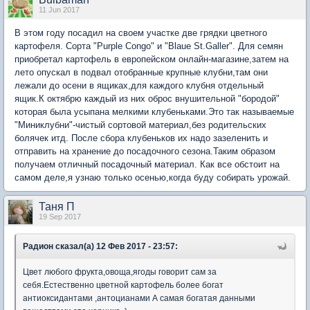
11 Jun 2017
В этом году посадил на своем участке две грядки цветного
картофеля. Сорта "Purple Congo" и "Blaue St.Galler". Для семян
приобретал картофель в европейском онлайн-магазине,затем на
лето опускал в подвал отобранные крупные клубни,там они
лежали до осени в ящиках,для каждого клубня отдельный
ящик.К октябрю каждый из них оброс внушительной "бородой"
которая была усыпана мелкими клубеньками.Это так называемые
"Миниклубни"-чистый сортовой материал,без родительских
болячек итд. После сбора клубеньков их надо зазеленить и
отправить на хранение до посадочного сезона.Таким образом
получаем отличный посадочный материал. Как все обстоит на
самом деле,я узнаю только осенью,когда буду собирать урожай.
Таня П
19 Sep 2017
Радион сказал(а) 12 Фев 2017 - 23:57:
Цвет любого фрукта,овоща,ягоды говорит сам за
себя.Естественно цветной картофель более богат
антиоксидантами ,антоцианами А самая богатая данными