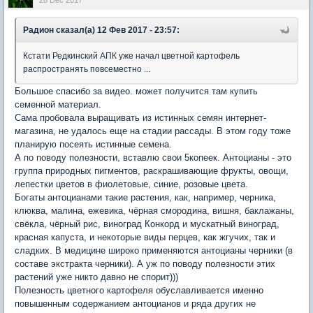
Радион сказал(а) 12 Фев 2017 - 23:57:
Кстати Редкинский АПК уже начал цветной картофель
распространять повсеместно ...
Большое спасибо за видео. может получится там купить
семенной материал.
Сама пробовала выращивать из истинных семян интернет-
магазина, не удалось еще на стадии рассады. В этом году тоже
планирую посеять истинные семена.
А по поводу полезности, вставлю свои 5копеек. Антоцианы - это
группа природных пигментов, раскрашивающие фрукты, овощи,
лепестки цветов в фиолетовые, синие, розовые цвета.
Богаты антоцианами такие растения, как, например, черника,
клюква, малина, ежевика, чёрная смородина, вишня, баклажаны,
свёкла, чёрный рис, виноград Конкорд и мускатный виноград,
красная капуста, и некоторые виды перцев, как жгучих, так и
сладких. В медицине широко применяются антоцианы черники (в
составе экстракта черники). А уж по поводу полезности этих
растений уже никто давно не спорит)))
Полезность цветного картофеля обуславливается именно
повышенным содержанием антоцианов и ряда других не