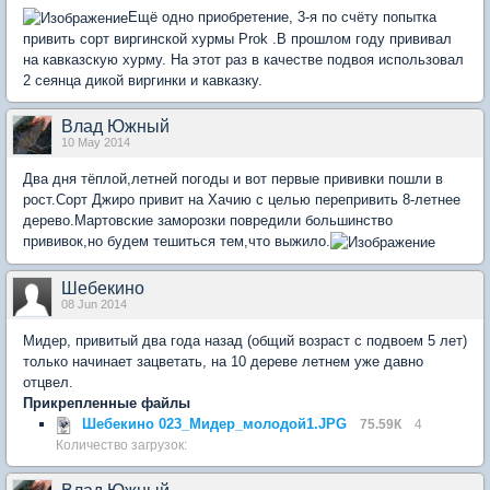
Ещё одно приобретение, 3-я по счёту попытка
привить сорт виргинской хурмы Prok .В прошлом году прививал
на кавказскую хурму. На этот раз в качестве подвоя использовал
2 сеянца дикой виргинки и кавказку.
Влад Южный
10 May 2014
Два дня тёплой,летней погоды и вот первые прививки пошли в
рост.Сорт Джиро привит на Хачию с целью перепривить 8-летнее
дерево.Мартовские заморозки повредили большинство
прививок,но будем тешиться тем,что выжило.
Шебекино
08 Jun 2014
Мидер, привитый два года назад (общий возраст с подвоем 5 лет)
только начинает зацветать, на 10 дереве летнем уже давно
отцвел.
Прикрепленные файлы
Шебекино 023_Мидер_молодой1.JPG
75.59К
4
Количество загрузок: