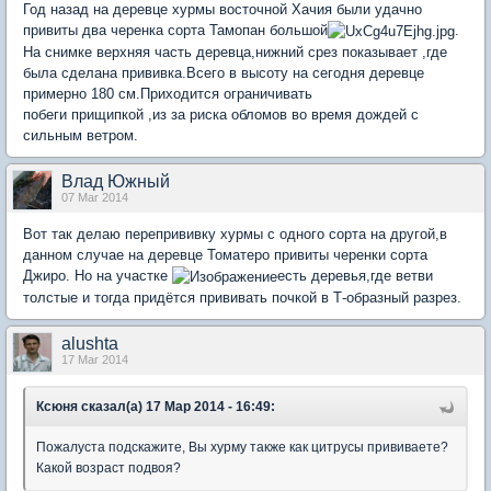
Год назад на деревце хурмы восточной Хачия были удачно
привиты два черенка сорта Тамопан большой
.
На снимке верхняя часть деревца,нижний срез показывает ,где
была сделана прививка.Всего в высоту на сегодня деревце
примерно 180 см.Приходится ограничивать
побеги прищипкой ,из за риска обломов во время дождей с
сильным ветром.
Влад Южный
07 Mar 2014
Вот так делаю перепрививку хурмы с одного сорта на другой,в
данном случае на деревце Томатеро привиты черенки сорта
Джиро. Но на участке
есть деревья,где ветви
толстые и тогда придётся прививать почкой в Т-образный разрез.
alushta
17 Mar 2014
Ксюня сказал(а) 17 Мар 2014 - 16:49:
Пожалуста подскажите, Вы хурму также как цитрусы прививаете?
Какой возраст подвоя?