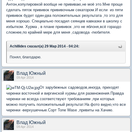
Антон,копулировкой вообще не прививаю,не моё это.Мне проще
сделать пяток прививок прививочным секатором.И если из пяти
прививок будет один-два положительных результата ,то это для
меня хорошо. Специально посадил сеянцев кавказки в школку с
избытком. Хурма , в плане прививок ,это не яблоня,всё гораздо
сложнее,по крайней мере для меня ,садовода -любителя.
Achillides сказал(а) 29 Мар 2014 - 04:24:
Понял, благодарю.
Влад Южный
09 Apr 2014
От зарубежных садоводов,иногда, приходят
черенки восточной и виргинской хурмы для размножения.Правда
черенки не всегда соответствуют требованиям ,при которых
можно получить положительный результат.На фото видно,что все
черенки -верхушечные.Сорт Tone Wase ,привиты на Хачию.
Влад Южный
09 Apr 2014