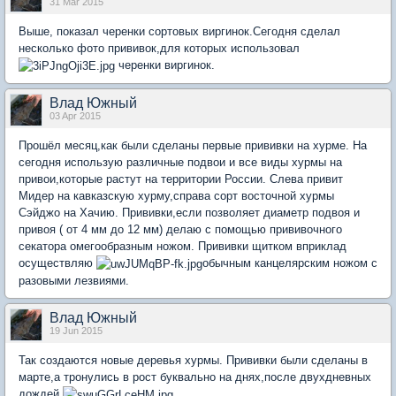
31 Mar 2015
Выше, показал черенки сортовых виргинок.Сегодня сделал
несколько фото прививок,для которых использовал
черенки виргинок.
Влад Южный
03 Apr 2015
Прошёл месяц,как были сделаны первые прививки на хурме. На
сегодня использую различные подвои и все виды хурмы на
привои,которые растут на территории России. Слева привит
Мидер на кавказскую хурму,справа сорт восточной хурмы
Сэйджо на Хачию. Прививки,если позволяет диаметр подвоя и
привоя ( от 4 мм до 12 мм) делаю с помощью прививочного
секатора омегообразным ножом. Прививки щитком вприклад
осуществляю
обычным канцелярским ножом с
разовыми лезвиями.
Влад Южный
19 Jun 2015
Так создаются новые деревья хурмы. Прививки были сделаны в
марте,а тронулись в рост буквально на днях,после двухдневных
дождей.