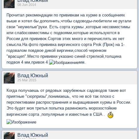
Влад Южный
08 Jun 2014
Прочитал рекомендации по прививкам на хурме в сообщениях
выше и хотел бы дополнить,чтобы садоводы-любители не ругали
свои "неумелые"руки. Есть сорта хурмы ,которые несовместимы
или слабосовместимы с подвоями,которые используются в
России для прививок.Сортов этих много и перечислять их нет
смысла.На фото прививка виргинского сорта Prok (Прок) на 1-
годовалом повдвое дикой виргинки,способ черенком
"врасщеп".Место прививки указано синей стрелкой,толщина
подвоя 4 мм,привоя 4
мм.
Влад Южный
25 Mar 2015
Когда получаешь от рядовых зарубежных садоводов такие вот
приятные "сюрпризы",понимаешь, что не всё так плохо с
перспективами распространения и выращивания хурмы в России.
Это будет моя третья попытка размножить морозостойкие
виргинские сорта ,популярные и известные в США .
Влад Южный