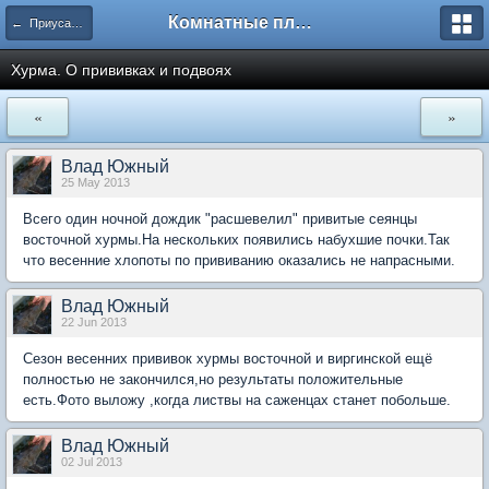
Комнатные плодовые экзоты
← Приусадебный сад
Хурма. О прививках и подвоях
«
»
Влад Южный
25 May 2013
Всего один ночной дождик "расшевелил" привитые сеянцы
восточной хурмы.На нескольких появились набухшие почки.Так
что весенние хлопоты по прививанию оказались не напрасными.
Влад Южный
22 Jun 2013
Сезон весенних прививок хурмы восточной и виргинской ещё
полностью не закончился,но результаты положительные
есть.Фото выложу ,когда листвы на саженцах станет побольше.
Влад Южный
02 Jul 2013