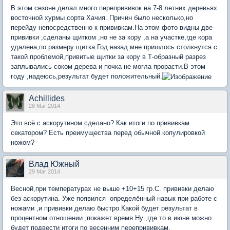
В этом сезоне делал много перепрививок на 7-8 летних деревьях
восточной хурмы сорта Хачия. Причин было несколько,но
перейду непосредственно к прививкам.На этом фото видны две
прививки ,сделаны щитком ,но не за кору ,а на участке,где кора
удалена,по размеру щитка.Год назад мне пришлось столкнутся с
такой проблемой,привитые щитки за кору в Т-образный разрез
заплывались соком дерева и почка не могла прорасти.В этом
году ,надеюсь,результат будет положительный.
Achillides
28 Mar 2014
Это всё с аскорутином сделано? Как итоги по прививкам
секатором? Есть преимущества перед обычной копулировкой
ножом?
Влад Южный
29 Mar 2014
Весной,при температурах не выше +10+15 гр.С. прививки делаю
без аскорутина. Уже появился определённый навык при работе с
ножами ,и прививки делаю быстро.Какой будет результат в
процентном отношении ,покажет время.Ну ,где то в июне можно
будет подвести итоги по весенним перепрививкам.