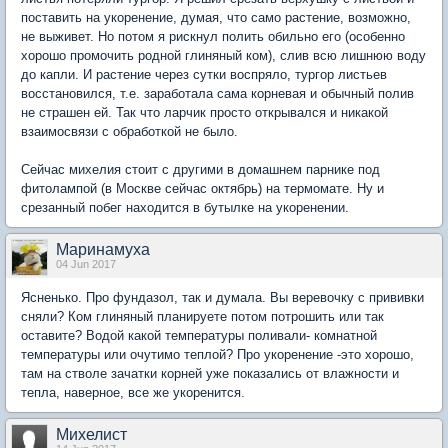
поставить на укоренение, думая, что само растение, возможно,
не выживет. Но потом я рискнул полить обильно его (особенно
хорошо промочить родной глиняный ком), слив всю лишнюю воду
до капли. И растение через сутки воспряло, тургор листьев
восстановился, т.е. заработала сама корневая и обычный полив
не страшен ей. Так что ларчик просто открывался и никакой
взаимосвязи с обработкой не было.
Сейчас михелия стоит с другими в домашнем парнике под
фитолампой (в Москве сейчас октябрь) на термомате. Ну и
срезанный побег находится в бутылке на укоренении.
Маринамуха
04 Jun 2017
Ясненько. Про фундазол, так и думала. Вы веревочку с прививки
сняли? Ком глиняный планируете потом потрошить или так
оставите? Водой какой температуры поливали- комнатной
температуры или очутимо теплой? Про укоренение -это хорошо,
там на стволе зачатки корней уже показались от влажности и
тепла, наверное, все же укоренится.
Михелист