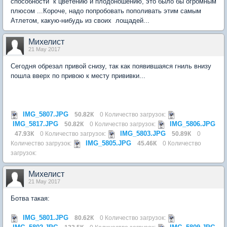
способности к цветению и плодоношению, это было бы огромным
плюсом ...Короче, надо попробовать пополивать этим самым
Атлетом, какую-нибудь из своих лощадей...
Михелист
21 May 2017
Сегодня обрезал привой снизу, так как появившаяся гниль внизу
пошла вверх по привою к месту прививки...
IMG_5807.JPG
50.82К
0 Количество загрузок:
IMG_5817.JPG
IMG_5806.JPG
50.82К
0 Количество загрузок:
IMG_5803.JPG
47.93К
0 Количество загрузок:
50.89К
0
IMG_5805.JPG
Количество загрузок:
45.46К
0 Количество
загрузок:
Михелист
21 May 2017
Ботва такая:
IMG_5801.JPG
80.62К
0 Количество загрузок: