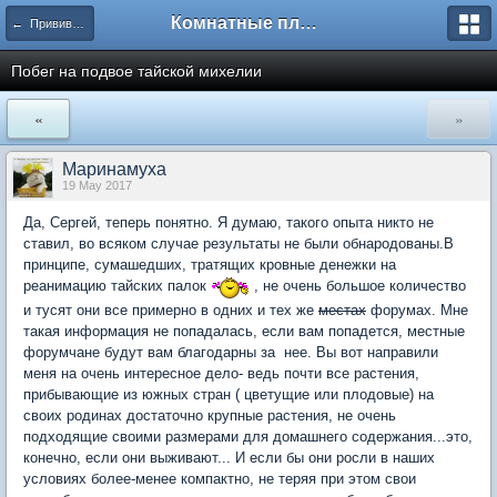
Комнатные плодовые экзоты
← Прививка комнатных растений
Побег на подвое тайской михелии
«
»
Маринамуха
19 May 2017
Да, Сергей, теперь понятно. Я думаю, такого опыта никто не
ставил, во всяком случае результаты не были обнародованы.В
принципе, сумашедших, тратящих кровные денежки на
реанимацию тайских палок
, не очень большое количество
и тусят они все примерно в одних и тех же
местах
форумах. Мне
такая информация не попадалась, если вам попадется, местные
форумчане будут вам благодарны за нее. Вы вот направили
меня на очень интересное дело- ведь почти все растения,
прибывающие из южных стран ( цветущие или плодовые) на
своих родинах достаточно крупные растения, не очень
подходящие своими размерами для домашнего содержания...это,
конечно, если они выживают... И если бы они росли в наших
условиях более-менее компактно, не теряя при этом свои