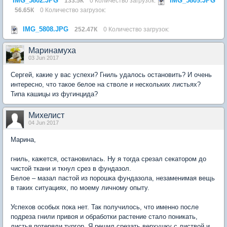
IMG_5802.JPG
IMG_5809.JPG
133.5К
0 Количество загрузок:
56.65К
0 Количество загрузок:
IMG_5808.JPG
252.47К
0 Количество загрузок:
Маринамуха
03 Jun 2017
Сергей, какие у вас успехи? Гниль удалось остановить? И очень
интересно, что такое белое на стволе и нескольких листьях?
Типа кашицы из фугинцида?
Михелист
04 Jun 2017
Марина,
гниль, кажется, остановилась. Ну я тогда срезал секатором до
чистой ткани и ткнул срез в фундазол.
Белое – мазал пастой из порошка фундазола, незаменимая вещь
в таких ситуациях, по моему личному опыту.
Успехов особых пока нет. Так получилось, что именно после
подреза гнили привоя и обработки растение стало поникать,
листья потеряли тургор. Я решил срезать верхушку с листвой и