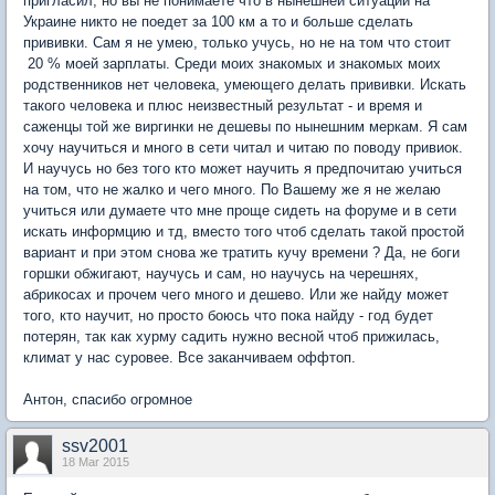
пригласил, но вы не понимаете что в нынешней ситуации на
Украине никто не поедет за 100 км а то и больше сделать
прививки. Сам я не умею, только учусь, но не на том что стоит
20 % моей зарплаты. Среди моих знакомых и знакомых моих
родственников нет человека, умеющего делать прививки. Искать
такого человека и плюс неизвестный результат - и время и
саженцы той же виргинки не дешевы по нынешним меркам. Я сам
хочу научиться и много в сети читал и читаю по поводу привиок.
И научусь но без того кто может научить я предпочитаю учиться
на том, что не жалко и чего много. По Вашему же я не желаю
учиться или думаете что мне проще сидеть на форуме и в сети
искать информцию и тд, вместо того чтоб сделать такой простой
вариант и при этом снова же тратить кучу времени ? Да, не боги
горшки обжигают, научусь и сам, но научусь на черешнях,
абрикосах и прочем чего много и дешево. Или же найду может
того, кто научит, но просто боюсь что пока найду - год будет
потерян, так как хурму садить нужно весной чтоб прижилась,
климат у нас суровее. Все заканчиваем оффтоп.
Антон, спасибо огромное
ssv2001
18 Mar 2015