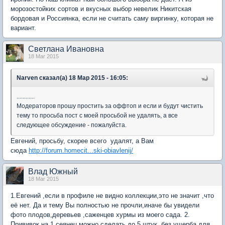
морозостойких сортов и вкусных выбор невелик Никитская
бордовая и Россиянка, если не считать саму виргинку, которая не
вариант.
Светлана Ивановна
18 Mar 2015
Narven сказал(а) 18 Мар 2015 - 16:05:
............
Модераторов прошу простить за оффтоп и если и будут чистить
тему то просьба пост с моей просьбой не удалять, а все
следующее обсуждение - пожалуйста.
Евгений, просьбу, скорее всего удалят, а Вам
сюда
http://forum.homecit...ski-obiavlenij/
Влад Южный
18 Mar 2015
1.Евгений ,если в профиле не видно коллекции,это не значит ,что
её нет. Да и тему Вы полностью не прочли,иначе бы увидели
фото плодов,деревьев ,саженцев хурмы из моего сада. 2.
Прививок на 1 сеянец можно сделать до 5 штук ,без ущерба для