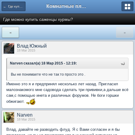
Комнатные плодовые экзоты
← Где купить растения для комнатного сада
Где можно купить саженцы хурмы?
«
»
Влад Южный
18 Mar 2015
Narven сказал(а) 18 Мар 2015 - 12:19:
Вы не понимаете что не так то просто это .
Именно это я и предпринял несколько лет назад. Пригласил
малознакомого мне садовода сделать три прививки,а дальше всё
сам,с помощью инета и различных форумов. Не боги горшки
обжигают.
Narven
18 Mar 2015
Влад, давайте не разводить флуд. Я с Вами согласен и я бы