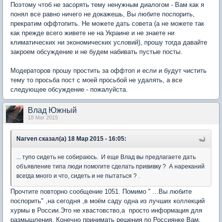
Поэтому чтоб не засорять тему ненужным диалогом - Вам как я
понял все равно ничего не докажешь, Вы любите поспорить,
прекратим оффтопить. Не можете дать совета (а не можете так
как прежде всего живете не на Украине и не знаете ни
климатических ни экономических условий), прошу тогда давайте
закроем обсуждение и не будем набивать пустые посты.
Модераторов прошу простить за оффтоп и если и будут чистить
тему то просьба пост с моей просьбой не удалять, а все
следующее обсуждение - пожалуйста.
Влад Южный
18 Mar 2015
Narven сказал(а) 18 Мар 2015 - 16:05:
... тупо сидеть не собираюсь. И еще Влад вы предлагаете дать
объявление типа люди помогите сделать прививку ? А нареканий
всегда много и что, сидеть и не пытаться ? .
Прочтите повторно сообщение 1051. Помимо " ...Вы любите
поспорить" ,на сегодня ,в моём саду одна из лучших коллекций
хурмы в России.Это не хвастовство,а просто информация для
размышления. Конечно принимать решения по Россиянке Вам.