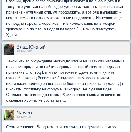
Евгений, проще всего прививки приживаются на яблоне,это я к
тому, что учиться на ней - одно удовольствие - т.к. принявшаяся
прививка - отличный стимул продолжить, а вот ряд выпавших -
может немного поколебать желание продолжать. Наверное еще
не поздно нарезать черенков - и в холодильник их в мокрой
тряпочке и в пакете, а недельки через 2 - можно приступать.
Удачи.
Влад Южный
18 Mar 2015
Закончить то обсуждение можно,но чтобы на 50 тысяч населения
в вашем городе и не найти садовода,который грамотно сделал
прививки? Этот год Вы и так потеряете. Даже если и купите
готовый саженец Россиянки ( надеюсь на морозостойком
виргинском подвое) он всё равно большого прироста не даст. Да
и искать Россиянку на форуме "виноград" не лучшая идея.
Сколько там садоводов с жалобами и нареканиями на качество
саженцев хурмы, не сосчитать ...
Narven
18 Mar 2015
Сергей спасибо. Влад может и потеряю, но сделаю все чтоб