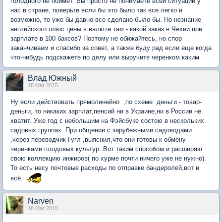
голодного не поймет. Вы просто не понимаете всей ситуации у
нас в стране, поверьте если бы это было так все легко и
возможно, то уже бы давно все сделано было бы. Но незнание
английского плюс цены в валюте там - какой заказ в Чехии при
зарплате в 100 баксов? Поэтому не обижайтесь, но спор
заканчиваем и спасибо за совет, а также буду рад если еще когда
что-нибудь подскажете по делу или выручите черенком каким
Влад Южный
18 Mar 2015
Ну если действовать прямолинейно ,по схеме деньги - товар-
деньги, то никаких зарплат,пенсий ни в Украине,ни в России не
хватит. Уже год с небольшим на Фэйсбуке состою в нескольких
садовых группах. При общении с зарубежными садоводами
,через переводчик Гугл ,выяснил,что они готовы к обмену
черенками плодовых культур. Вот таким способом и расширяю
свою коллекцию инжиров( по хурме почти ничего уже не нужно).
То есть несу почтовые расходы по отправке бандеролей,вот и
всё.
Narven
18 Mar 2015