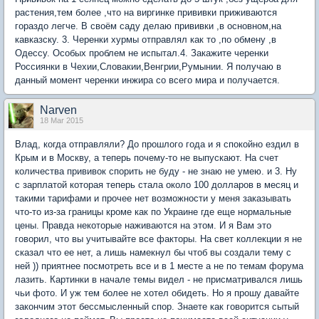
растения,тем более ,что на виргинке прививки приживаются
гораздо легче. В своём саду делаю прививки ,в основном,на
кавказску. 3. Черенки хурмы отправлял как то ,по обмену ,в
Одессу. Особых проблем не испытал.4. Закажите черенки
Россиянки в Чехии,Словакии,Венгрии,Румынии. Я получаю в
данный момент черенки инжира со всего мира и получается.
Narven
18 Mar 2015
Влад, когда отправляли? До прошлого года и я спокойно ездил в
Крым и в Москву, а теперь почему-то не выпускают. На счет
количества прививок спорить не буду - не знаю не умею. и 3. Ну
с зарплатой которая теперь стала около 100 долларов в месяц и
такими тарифами и прочее нет возможности у меня заказывать
что-то из-за границы кроме как по Украине где еще нормальные
цены. Правда некоторые наживаются на этом. И я Вам это
говорил, что вы учитывайте все факторы. На свет коллекции я не
сказал что ее нет, а лишь намекнул бы чтоб вы создали тему с
ней )) приятнее посмотреть все и в 1 месте а не по темам форума
лазить. Картинки в начале темы видел - не присматривался лишь
чьи фото. И уж тем более не хотел обидеть. Но я прошу давайте
закончим этот бессмысленный спор. Знаете как говорится сытый