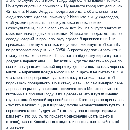
этого не случилось и может найду еще если не нашел что искал.
Но и тупо сидеть не собираюсь. Ну вобщето город уже давно как
42 тысячи. И еще Влад вы предлагаете дать объявление типа
люди помогите сделать прививку ? Извините я ищу садоводов,
чтоб умели прививать, но как уже сказал пока поиски
безрезультатны, я не сказал что их нет. Их нет в кругу знакомых
моих или моих родных и знакомых. Я простите не дам делать ее
соседу который в прошлом году сделал 8 прививок и ни 1 не
прижилась, потому что он как и я учится, минимум чтоб хотя бы
по разговорам процент был 50/50. А просто сделать и загубить и
я могу, но жалко времени. Плюс пока найду саму виргинку пока
доедет а черенок еще ... Нет если и буду так делать - то уже по
осени, а туда позже весной виргинку куплю и постараюсь черенок
найти. А нареканий всегда много и что, сидеть и не пытаться ? То
что много непорядочных - да так потому и написал пост чтоб
подсказали порядочного. Но я скажу и так, что сам выбирал себе
деревья на рынке у знакомого реализатора с Мелитопольского
питомника в прошлом году и из 3 деревьев что я купил именно
груша с самой лучшей корневой из всех 3 саженцев не принялась
- тут кто виноват ? Да и виргинку можно некачественную купить и
перевозчик может "удружить" (так как у нас в городе хурмы и
киви нет - это 300 %, то придется однозначно брать где-то в
стране), так по Вашей логике сидеть и не рыпаться и забыть об
этой идее.