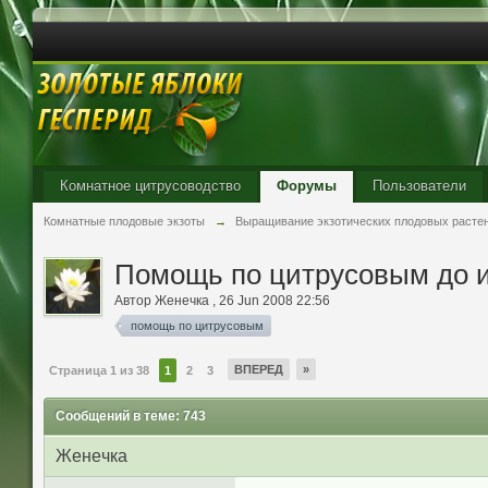
Комнатное цитрусоводство
Форумы
Пользователи
Комнатные плодовые экзоты
→
Выращивание экзотических плодовых расте
Помощь по цитрусовым до 
Автор
Жeнeчкa
,
26 Jun 2008 22:56
помощь по цитрусовым
ВПЕРЕД
»
Страница 1 из 38
1
2
3
Сообщений в теме: 743
Жeнeчкa