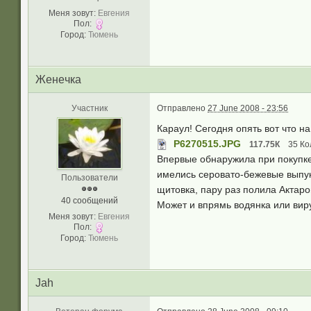
Меня зовут:
Eвгeния
Пол:
Город:
Тюмeнь
Жeнeчкa
Участник
Отправлено
27 June 2008 - 23:56
Караул! Сегодня опять вот что н
P6270515.JPG
117.75К
35 Ко
Впервые обнаружила при покупке
имелись серовато-бежевые выпукл
Пользователи
щитовка, пару раз полила Актарой
40 сообщений
Может и впрямь водянка или вир
Меня зовут:
Eвгeния
Пол:
Город:
Тюмeнь
Jah