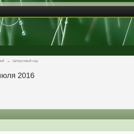
ний
→
Цитрусовый сад
июля 2016