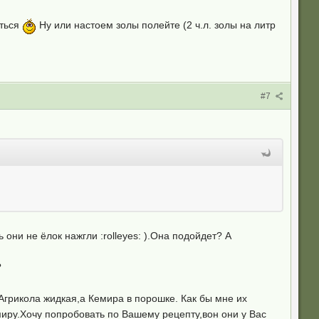
яться
Ну или настоем золы полейте (2 ч.л. золы на литр
#7
 они не ёлок нажгли :rolleyes: ).Она подойдет? А
?
 Агрикола жидкая,а Кемира в порошке. Как бы мне их
иру.Хочу попробовать по Вашему рецепту,вон они у Вас