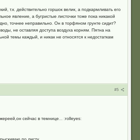
ий, т.к. действительно горшок велик, а подкармливать его
ьное явление, а бугристые листочки тоже пока никакой
рдно, точнее неправильно. Он в торфяном грунте сидит?
 воды, не оставляя доступа воздуха корням. Пятна на
ьной темы каждый, и никак не относятся к недостаткам
#5
реей,он сейчас в темнице... :rolleyes:
рыскиваю по листу.