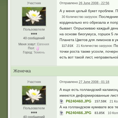
Участник
Отправлено
26 June 2008 - 22:56
А у меня целый букет проблем. П
Последние 
30 Количество загрузок:
кординально его обрезала и попр
бывает. Опрыскиваю каждый день
Пользователи
на основе биогумуса, горшок 5 л
40 сообщений
Планета Цветов для лимонов в ук
Меня зовут:
Eвгeния
По
117.01К
21 Количество загрузок:
Пол:
точки роста также усохли, почер
Город:
Тюмeнь
есть вот такой лист, неправильн
Жeнeчкa
Участник
Отправлено
27 June 2008 - 01:18
А еще есть голландский каламонд
имеются деформированные листья
P6240460.JPG
157.59К
21 Ко
А на голландском кумквате все т
Пользователи
P6240466.JPG
83.85К
10 Кол
40 сообщений