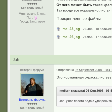
От чего может быть такая кра
615 сообщений
Так вроде все нормально,листья 
Меня зовут:
Елена
Пол:
Прикрепленные файлы
Город:
Заполярье
mell23.jpg
73.38К
18 Количест
mell26.jpg
76.95К
17 Количест
Jah
Ветеран форума
Отправлено
06 September 2008 - 10:41
Это нормальная окраска листье
mellorn сказал(а) 06 Сен 2008 - 06:
Ветераны форума
Jah, у нас просто беда с удобрения
6002 сообщений