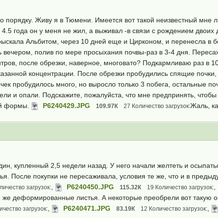
о порядку. Живу я в Тюмени. Имеется вот такой неизвестный мне л
4.5 года он у меня не жил, а выживал -в связи с рождением двоих 
ыскала Альбитом, через 10 дней еще и Цирконом, и перенесла в б
 вечером, полив по мере просыхания почвы-раз в 3-4 дня. Пересаж
итров, после обрезки, наверное, многовато? Подкармливаю раз в 
азанной концентрации. После обрезки пробудились спящие почки, 
чек пробудилось много, но выросло только 3 побега, остальные поч
нели и опали. Подскажите, пожалуйста, что мне предпринять, что
ой формы.
P6240429.JPG
Жаль, к
109.97К
27 Количество загрузок:
ин, купленный 2,5 недели назад. У него начали желтеть и осыпатьс
. После покупки не пересаживала, условия те же, что и в преды
,
P6240450.JPG
,
личество загрузок:
115.32К
19 Количество загрузок:
е же деформированные листья. А некоторые преобрели вот такую ок
,
P6240471.JPG
,
ичество загрузок:
83.19К
12 Количество загрузок: