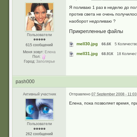
Я поливаю 1 раз в неделю до по
против света не очень получилос
наоборот недоливаю ?
Прикрепленные файлы
Пользователи
mell30.jpg
66.6К
5 Количество
615 сообщений
Меня зовут:
Елена
mell31.jpg
68.91К
18 Количест
Пол:
Город:
Заполярье
pash000
Активный участник
Отправлено
07 September 2008 - 11:03
Елена, пока позволяет время, пр
Пользователи
262 сообщений