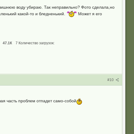
 лишнюю воду убираю. Так неправильно? Фото сделала,но
яленький какой-то и бледненький.
Может я его
47.1К
7 Количество загрузок:
#10
шая часть проблем отпадет само-собой