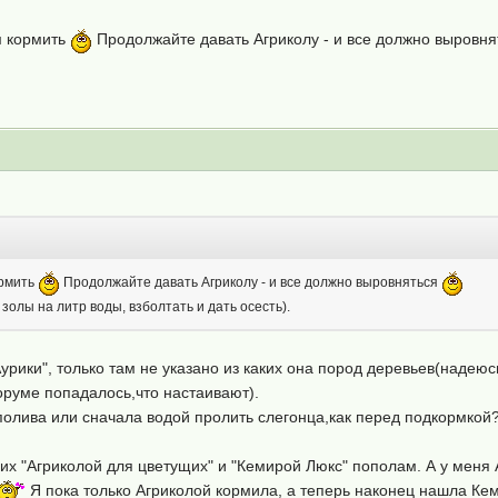
м кормить
Продолжайте давать Агриколу - и все должно выровн
ормить
Продолжайте давать Агриколу - и все должно выровняться
 золы на литр воды, взболтать и дать осесть).
Аурики", только там не указано из каких она пород деревьев(надеюсь
оруме попадалось,что настаивают).
полива или сначала водой пролить слегонца,как перед подкормкой
оих "Агриколой для цветущих" и "Кемирой Люкс" пополам. А у меня
Я пока только Агриколой кормила, а теперь наконец нашла Кем