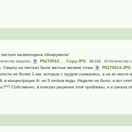
а листьях каламондина обнаружила!
,
P6270515___Copy.JPG
личество загрузок:
66.31К
60 Количество з
. Сверху на листьях были желтые мелкие точки,
P6270514.JPG
ости не более 1 мм, которые с трудом снимались, а на их месте в
, в концентрации 4г. на 5 литров воды. Неделю не было, и вот опят
ус??? Собственно, в поисках решения этой проблемы, я и узнала