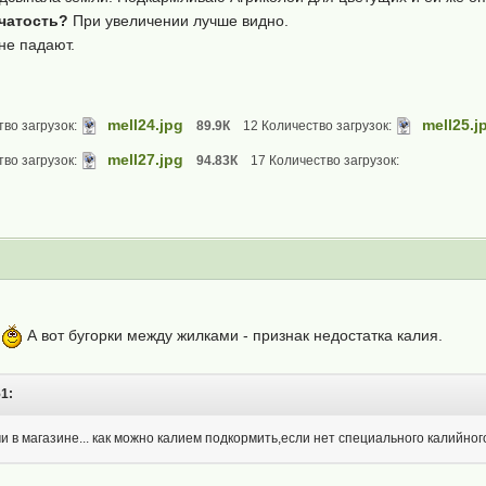
пчатость?
При увеличении лучше видно.
не падают.
mell24.jpg
mell25.j
во загрузок:
89.9К
12 Количество загрузок:
mell27.jpg
во загрузок:
94.83К
17 Количество загрузок:
в
А вот бугорки между жилками - признак недостатка калия.
51:
ми в магазине... как можно калием подкормить,если нет специального калийно