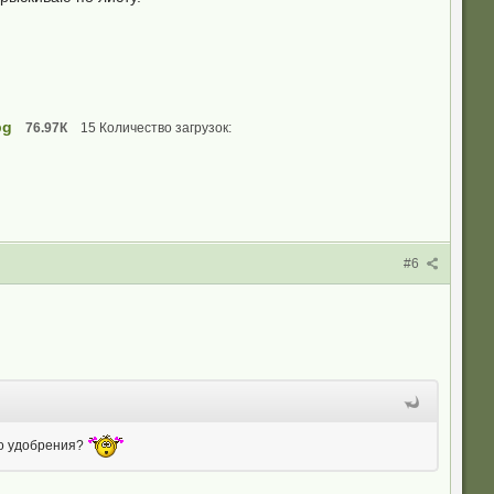
pg
76.97К
15 Количество загрузок:
#6
го удобрения?