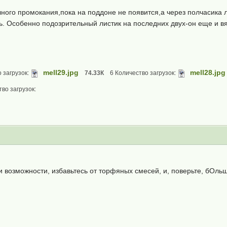
лного промокания,пока на поддоне не появится,а через полчасика
ь. Особенно подозрительный листик на последних двух-он еще и в
mell29.jpg
mell28.jpg
 загрузок:
74.33К
6 Количество загрузок:
во загрузок:
и возможности, избавьтесь от торфяных смесей, и, поверьте, бОль