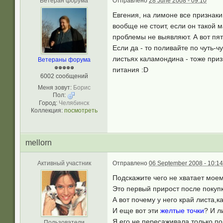
Ветеран форума
Отправлено
28 June 2008 - 09:10
Евгения, на лимоне все признаки
вообще не стоит, если он такой 
проблемы не выявляют. А вот пят
Если да - то поливайте по чуть-
листьях каламондина - тоже приз
Ветераны форума
питания :D
6002 сообщений
Меня зовут:
Борис
Пол:
Город:
Челябинск
Коллекция:
посмотреть
mellorn
Активный участник
Отправлено
06 September 2008 - 10:14
Подскажите чего не хватает мое
Это первый прирост после покупк
А вот почему у него край листа,к
И еще вот эти
желтые точки
? И л
Я его не пересаживала,только п
Пользователи