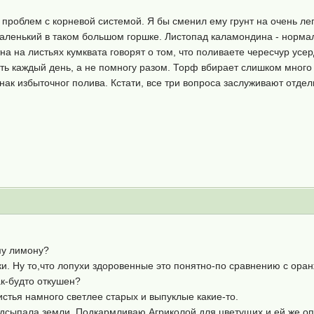
 проблем с корневой системой. Я бы сменил ему грунт на очень легк
маленький в таком большом горшке. Листопад каламондина - нормал
на на листьях кумквата говорят о том, что поливаете чересчур усе
чуть каждый день, а не помногу разом. Торф вбирает слишком много
нак избыточног полива. Кстати, все три вопроса заслуживают отдел
му лимону?
и. Ну то,что лопухи здоровенные это понятно-по сравнению с оранже
ак-будто откушен?
истья намного светлее старых и выпуклые какие-то.
одсыпала земли. Подкармливаю Агриколой для цветущих и ей же оп