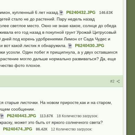
имон, купленный 6 лет назад.
P6240432.JPG
146.63К
детей стало не до растений. Пару недель назад
олее светлое место. Окно не знаю какое, солнце до обеда
ивала его год назад в покупной грунт Урожай Цитрусовый
10 дней под корень удобрениями Лимон от Сада Чудес и
и вот какой листик я обнаружила.
P6240430.JPG
ки усохли. Один побег я прищипнула, а у двух оставшихся
бы растение могло дальше нормально развиваться? Да, еще
ачество фото плохое.
#2
я старые листочки. На новом приросте,как и на старом,
дущем сообщении.
P6240443.JPG
113.67К
18 Количество загрузок:
раску, может это быть от яркого солнечного света?
P6240474.JPG
86.42К
12 Количество загрузок: