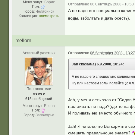
Меня зовут:
Борис
Отправлено 06 Сентябрь 2008 - 10:53
Пол:
А не надо его специально калие
Город:
Челябинск
Коллекция:
посмотреть
воды, взболтать и дать осесть).
mellorn
Активный участник
Отправлено
06 September 2008 - 13:27
Jah сказал(а) 6.9.2008, 10:24:
А не надо его специально калием к
Ну или настоем золы полейте (2 ч.л.
Пользователи
615 сообщений
Jah, у меня есть зола от "Садов 
Меня зовут:
Елена
настаивать не надо?(где-то на ф
Пол:
И поливать ею вместо обычного 
Город:
Заполярье
Jah! Я читала,что Вы кормите св
смешать правильно,не знаете?