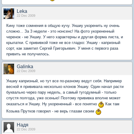
Leka
22 Dec 2009
Кину тоже сомнения в общую кучу. Уншиу укоренить ну очень
сложно... За 3 недели - это нонсенс! На фото укорененный
черенок - не Уншиу. У него характерны и другая форма листа, и
крылатки. С прививкой тоже не все гладко: Уншиу - капризный
сорт, как заметил Сергей Григорьевич. У меня с первого раза
привить не получилось.
Galinka
22 Dec 2009
Уншиу капризный, но тут все по-разному ведут себя. Например
весной я прививала несколько клонов Уншиу. Один начал расти
буквально через пару недель, а самый тугодумный - только
спустя полгода, уже осенью! Поэтому прививка вполне может
оказаться и Уншиу. Ну укорененный - все понятно
Как там
Козьма Прутков говорил - не верь глазам своим
Надя
22 Dec 2009