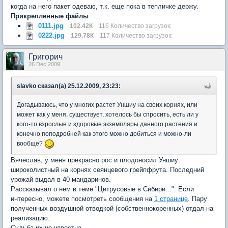
когда на него пакет одеваю, т.к. еще пока в тепличке держу.
Прикрепленные файлы
0111.jpg
102.42К
116 Количество загрузок:
0222.jpg
129.78К
117 Количество загрузок:
Григорич
26 Dec 2009
slavko сказал(а) 25.12.2009, 23:23:
Догадываюсь, что у многих растет Уншиу на своих корнях, или
может как у меня, существует, хотелось бы спросить, есть ли у
кого-то взрослые и здоровые экземпляры данного растения и
конечно поподробней как этого можно добиться и можно-ли
вообще?
Вячеслав, у меня прекрасно рос и плодоносил Уншиу
широколистный на корнях сеянцевого грейпфрута. Последний
урожай выдал в 40 мандаринов.
Рассказывал о нем в теме "Цитрусовые в Сибири...". Если
интересно, можете посмотреть сообщения на
1 странице
. Пару
полученных воздушной отводкой (собственнокоренных) отдал на
реализацию.
Судьба их не известна...