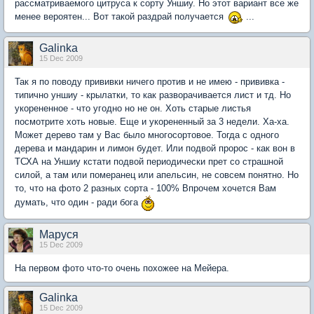
рассматриваемого цитруса к сорту Уншиу. Но этот вариант все же
менее вероятен... Вот такой раздрай получается
...
Galinka
15 Dec 2009
Так я по поводу прививки ничего против и не имею - прививка -
типично уншиу - крылатки, то как разворачивается лист и тд. Но
укорененное - что угодно но не он. Хоть старые листья
посмотрите хоть новые. Еще и укорененный за 3 недели. Ха-ха.
Может дерево там у Вас было многосортовое. Тогда с одного
дерева и мандарин и лимон будет. Или подвой пророс - как вон в
ТСХА на Уншиу кстати подвой периодически прет со страшной
силой, а там или померанец или апельсин, не совсем понятно. Но
то, что на фото 2 разных сорта - 100% Впрочем хочется Вам
думать, что один - ради бога
Маруся
15 Dec 2009
На первом фото что-то очень похожее на Мейера.
Galinka
15 Dec 2009