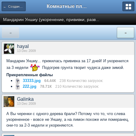
Комнатные плодовые экзоты
← Создание и формирование растений
Мандарин Уншиу (укоренение, прививки, разв...
«
»
hayal
13 Dec 2009
Мандарин Уншиу... прижилась прививка за 17 дней! И укоренился
за 3 недели
Подогрев грунта творит чудеса даже зимой.
Прикрепленные файлы
33333.jpg
64.44К
238 Количество загрузок:
222.jpg
78.71К
210 Количество загрузок:
Galinka
13 Dec 2009
А Вы черенки с одного дерева брали? Потому что то, что слева
укорененное - вовсе не Уншиу, а на лимон похоже или померанец,
они-то за 2-3 недели и укореняются.