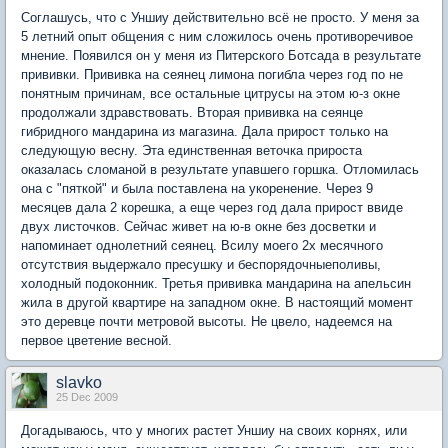
Соглашусь, что с Уншиу действительно всё не просто. У меня за
5 летний опыт общения с ним сложилось очень противоречивое
мнение. Появился он у меня из Питерского Ботсада в результате
прививки. Прививка на сеянец лимона погибла через год по не
понятным причинам, все остальные цитрусы на этом ю-з окне
продолжали здравствовать. Вторая прививка на сеянце
гибридного мандарина из магазина. Дала прирост только на
следующую весну. Эта единственная веточка прироста
оказалась сломаной в результате упавшего горшка. Отломилась
она с "пяткой" и была поставлена на укоренение. Через 9
месяцев дала 2 корешка, а еще через год дала прирост ввиде
двух листочков. Сейчас живет на ю-в окне без досветки и
напоминает однолетний сеянец. Всилу моего 2х месячного
отсутствия выдержало пресушку и беспорядочныеполивы,
холодный подоконник. Третья прививка мандарина на апельсин
жила в другой квартире на западном окне. В настоящий момент
это деревце почти метровой высоты. Не цвело, надеемся на
первое цветение весной.
slavko
25 Dec 2009
Догадываюсь, что у многих растет Уншиу на своих корнях, или