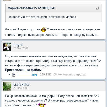
Маруся сказал(а) 15.12.2009, 8:41:
На первом фото что-то очень похожее на Мейера.
Да и на Пондерозу тоже
У меня кстати она за пару недель на
теплом подоконнике укоренилась вот неделю назад буквально.
hayal
20 Dec 2009
Ок, если такие сомнения что это за мандарин, то скажите мне
тогда на фото выше, где плод, к какому сорту он принадлежит? А
на этом фото еще одна подросшая прививка все того же уншиу.
Прикрепленные файлы
________.jpg
149.23К
68 Количество загрузок:
Galaktika
22 Dec 2009
По крылаткам похоже на мандарин. Поделитесь опытом как Вам
удалось черенок укоренить? В каком растворе держали? Каким
способом прививали?