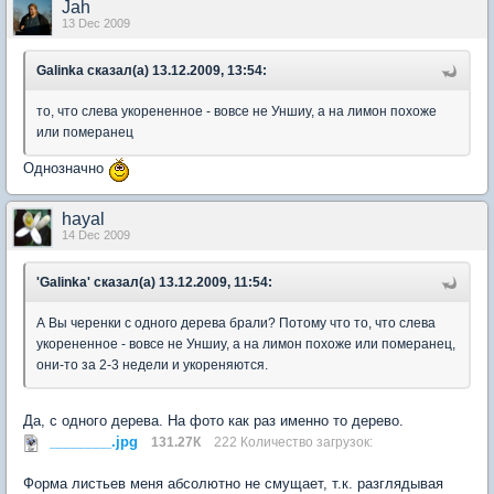
Jah
13 Dec 2009
Galinka сказал(а) 13.12.2009, 13:54:
то, что слева укорененное - вовсе не Уншиу, а на лимон похоже
или померанец
Однозначно
hayal
14 Dec 2009
'Galinka' сказал(а) 13.12.2009, 11:54:
А Вы черенки с одного дерева брали? Потому что то, что слева
укорененное - вовсе не Уншиу, а на лимон похоже или померанец,
они-то за 2-3 недели и укореняются.
Да, с одного дерева. На фото как раз именно то дерево.
________.jpg
131.27К
222 Количество загрузок:
Форма листьев меня абсолютно не смущает, т.к. разглядывая