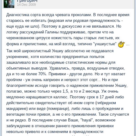
Григорич
14 Dec 2009
Диагностика сорта всегда чревата проколами. В последнее время
стараюсь ее избегать (видовая или родовая принадлежность -
еще куда ни шло). Поэтому в дискуссию и не ввязывался. Но
логику рассуждений Галины поддерживаю, притом что на
черенкованном цитрусе кожистость пары старых листьев, их
форма и прилистники, на мой взгляд, типично "уншиустые"
...
Так мой широколистный Уншиу абсолютно не поддавался
укоренению, хотя количество предпринятых попыток
зашкаливало все необходимые статистические нормы для
объективных выводов. Удавались, правда, воздушные отводки,
да и то не более 70%. Прививки - другое дело. Но и тут хватает
проблем - уж очень капризен и непрост этот сорт... Но и при
благоприятном исходе говорить о надежном приживлении Уншиу,
полагаю, можно только через 1,5, а то и 2 месяца. Уж очень
медленно наращивается каллюс. Поэтому срок в 17 дней либо
действительно свидетельствует об ином сорте (гибридном
мандарине) или виде (померанце), либо лишь о пробуждении и
вегетации почки привоя, а не о его приживлении. Такое случается
и не редко. В последнем случае Ваше, "hayal", возможное
заблуждение в отношении раннего приживления прививки
невольно привело и к сомнениям в принадлежности