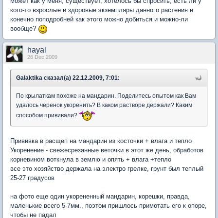
может как у меня, существует, хотелось бы спросить, есть ли у
кого-то взрослые и здоровые экземпляры данного растения и
конечно поподробней как этого можно добиться и можно-ли
вообще?
hayal
26 Dec 2009
Galaktika сказал(а) 22.12.2009, 7:01:
По крылаткам похоже на мандарин. Поделитесь опытом как Вам
удалось черенок укоренить? В каком растворе держали? Каким
способом прививали?
Прививка в расщеп на мандарин из косточки + влага и тепло
Укоренение - свежесрезанные веточки в этот же день, обработов
корневином воткнула в землю и опять + влага +тепло
все это хозяйство держала на электро грелке, грунт был теплый
25-27 градусов
на фото еще один укорененный мандарин, корешки, правда,
маленькие всего 5-7мм., поэтом пришлось примотать его к опоре,
чтобы не падал