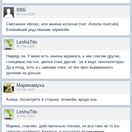
ВВБ
09 Feb 2020
Сметанное яблоко, или аннона колючая (лат.
Annоna muricаta
).
Ближайший родственник черемойи.
LeshaTito
09 Feb 2020
Навряд ли. У меня есть аннона муриката, у нее совсем другие,
глянцевые листья, цветки тоже другие - не в виде «вентилятора».
Да и плод, хоть и с шипами тоже, но без ярко выраженного
деления на дольки.
Маринамуха
10 Feb 2020
Алена, посмотрите в сторону- атемойи, вроде она.
LeshaTito
10 Feb 2020
Марина, спасибо, действительно похоже, но все-таки не то (по
цветкам особенно). Кажется, я нащупала более-менее