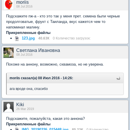
moriis
08 Jul 2016
Подскажите пж-а - кто это так у меня прет. семена были черные
продолговатые, фрукт с Таиланда, вкус кажется чем то
напоминал малину.
Прикрепленные файлы
123.jpg
40.63К
0 Количество загрузок:
Светлана Ивановна
08 Jul 2016
Похоже на аннону, возможно, сквамоза, но не уверена.
moriis сказал(а) 08 Июл 2016 - 14:26:
ага вроде она, спасибо
Kiki
26 Mar 2019
Подскажите, пожалуйста, какая это аннона?
Прикрепленные файлы
IMG_20190326_015448.jpg
85.23К
0 Количество