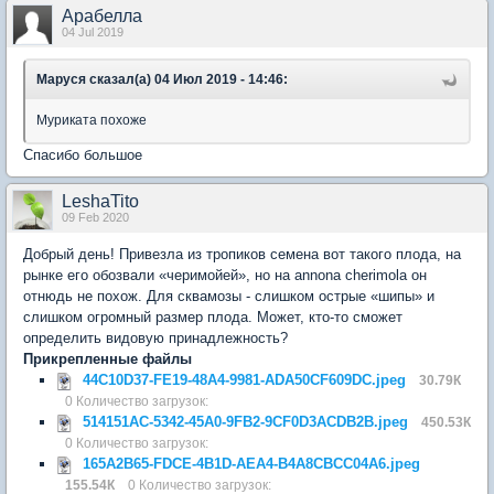
Арабелла
04 Jul 2019
Маруся сказал(а) 04 Июл 2019 - 14:46:
Муриката похоже
Спасибо большое
LeshaTito
09 Feb 2020
Добрый день! Привезла из тропиков семена вот такого плода, на
рынке его обозвали «черимойей», но на annona cherimola он
отнюдь не похож. Для сквамозы - слишком острые «шипы» и
слишком огромный размер плода. Может, кто-то сможет
определить видовую принадлежность?
Прикрепленные файлы
44C10D37-FE19-48A4-9981-ADA50CF609DC.jpeg
30.79К
0 Количество загрузок:
514151AC-5342-45A0-9FB2-9CF0D3ACDB2B.jpeg
450.53К
0 Количество загрузок:
165A2B65-FDCE-4B1D-AEA4-B4A8CBCC04A6.jpeg
155.54К
0 Количество загрузок: