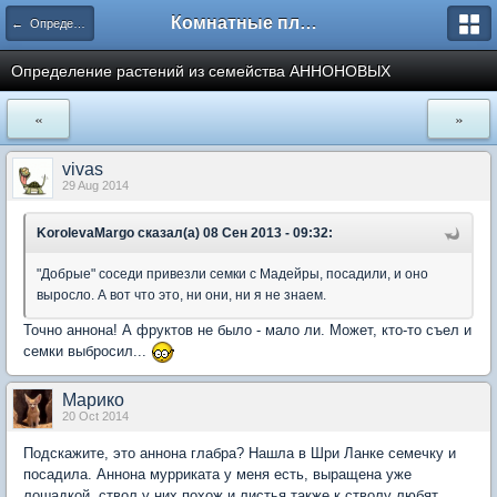
Комнатные плодовые экзоты
← Определение сортов цитрусовых и других экзотов
Определение растений из семейства АННОНОВЫХ
«
»
vivas
29 Aug 2014
KorolevaMargo сказал(а) 08 Сен 2013 - 09:32:
"Добрые" соседи привезли семки с Мадейры, посадили, и оно
выросло. А вот что это, ни они, ни я не знаем.
Точно аннона! А фруктов не было - мало ли. Может, кто-то съел и
семки выбросил...
Марико
20 Oct 2014
Подскажите, это аннона глабра? Нашла в Шри Ланке семечку и
посадила. Аннона мурриката у меня есть, выращена уже
лошадкой, ствол у них похож и листья также к стволу любят