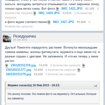
жаться, молодежь ветвиться отказывается, гонит верхнюю почку,
только одна ветка снизу. Вот фото:
IMG_1421.JPG
82.16К
0
IMG_1424.JPG
Количество загрузок:
53.61К
0 Количество
загрузок:
и фото мурки соответственно
IMG_1427.JPG
95.86К
0
.
Количество загрузок:
Резедушечка
16 Jan 2015
Друзья! Помогите определить растение. Воткнула невзошедшие
семена азимины, анонны (ретикулата, муриката и еще какая-то) в
разные горшки с цветами. Не запомнила. И что-же теперь у меня
растет.
150120151378.jpg
74.43К
0 Количество загрузок:
150120151377.jpg
65.66К
0 Количество загрузок:
160120151379.jpg
50.65К
0 Количество загрузок:
Марико сказал(а) 16 Янв 2015 - 18:23:
На анону похожи. На левом фото на мурикату. Остальные больше
на сквамозу.