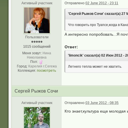
Активный участник
Отправлено
02 June 2012 - 23:11
'Сергей Рыжов Сочи' сказал(а) 27 М
Что говорить про Туапсе,когда в К
А интересно попробовать...Я почт
Пользователи
1015 сообщений
Ответ:
Меня зовут:
Нина
'limoncik' сказал(а) 02 Июн 2012 - 2
Николаевна
Пол:
Город:
Карелия г.Сегежа
Летнего тепла может не хватить.
Коллекция:
посмотреть
Сергей Рыжов Сочи
Активный участник
Отправлено
03 June 2012 - 08:35
Кто знает,культура еще молодая