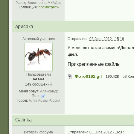
Город:
Ближнее заМКАДье
Коллекция:
посмотреть
арисака
Активный участник
Отправлено
03 June 2012 - 15:18
У меня вот такая азимина!Достал
цвел.
Прикрепленные файлы
Пользователи
Фото0162.gif
190.42К
53 Кол
149 сообщений
Меня зовут:
Александр
Пол:
Город:
Ялта Крым Россия
Galinka
Ветеран форума
Отправлено
03 June 2012 - 16:37