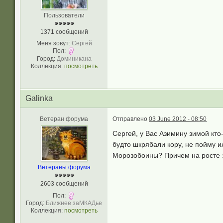
Пользователи
1371 сообщений
Меня зовут:
Сергей
Пол:
Город:
Доминикана
Коллекция:
посмотреть
Galinka
Ветеран форума
Отправлено
03 June 2012 - 08:50
Сергей, у Вас Азимину зимой кт
будто шкрябали кору, не пойму ил
Морозобоины? Причем на росте эт
Ветераны форума
2603 сообщений
Пол:
Город:
Ближнее заМКАДье
Коллекция:
посмотреть