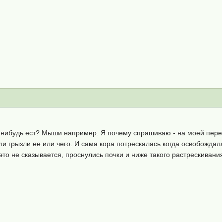
о-нибудь ест? Мыши например. Я почему спрашиваю - на моей перез
и грызли ее или чего. И сама кора потрескалась когда освобождала 
о не сказывается, проснулись почки и ниже такого растрескивани