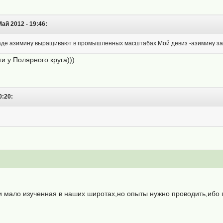
ай 2012 - 19:46:
анаде азимину выращивают в промышленных масштабах.Мой девиз -азимину за
и у Полярного круга)))
0:20:
 и мало изученная в наших широтах,но опыты нужно проводить,ибо 