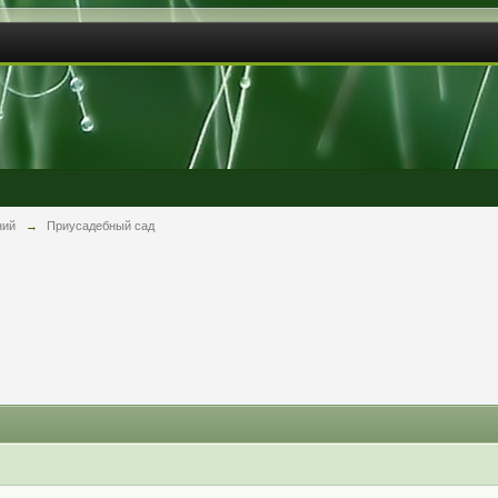
ний
→
Приусадебный сад