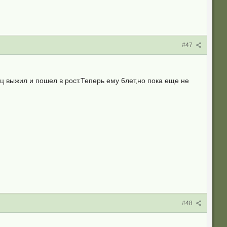
#47
ц выжил и пошел в рост.Теперь ему 6лет,но пока еще не
#48