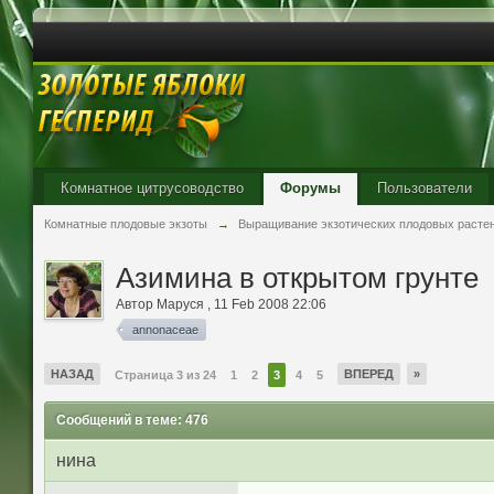
Комнатное цитрусоводство
Форумы
Пользователи
Комнатные плодовые экзоты
→
Выращивание экзотических плодовых расте
Азимина в открытом грунте
Автор
Маруся
,
11 Feb 2008 22:06
annonaceae
НАЗАД
ВПЕРЕД
»
Страница 3 из 24
1
2
3
4
5
Сообщений в теме: 476
нина