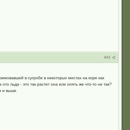
#43
имовавшей в сугробе в некоторых местах на коре как
ото льда - это так растет она или опять же что-то не так?
я и выше.