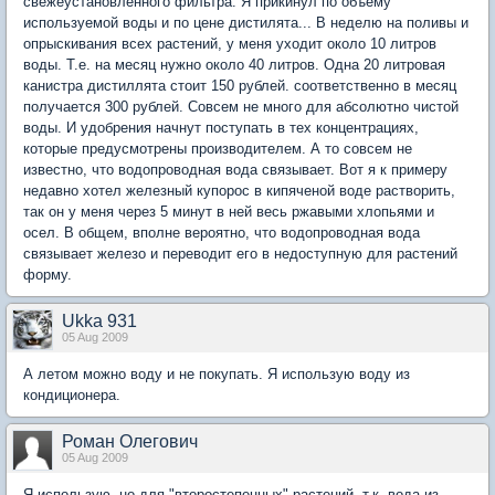
свежеустановленного фильтра. Я прикинул по объему
используемой воды и по цене дистилята... В неделю на поливы и
опрыскивания всех растений, у меня уходит около 10 литров
воды. Т.е. на месяц нужно около 40 литров. Одна 20 литровая
канистра дистиллята стоит 150 рублей. соответственно в месяц
получается 300 рублей. Совсем не много для абсолютно чистой
воды. И удобрения начнут поступать в тех концентрациях,
которые предусмотрены производителем. А то совсем не
известно, что водопроводная вода связывает. Вот я к примеру
недавно хотел железный купорос в кипяченой воде растворить,
так он у меня через 5 минут в ней весь ржавыми хлопьями и
осел. В общем, вполне вероятно, что водопроводная вода
связывает железо и переводит его в недоступную для растений
форму.
Ukka 931
05 Aug 2009
А летом можно воду и не покупать. Я использую воду из
кондиционера.
Роман Олегович
05 Aug 2009
Я использую, но для "второстепенных" растений, т.к. вода из