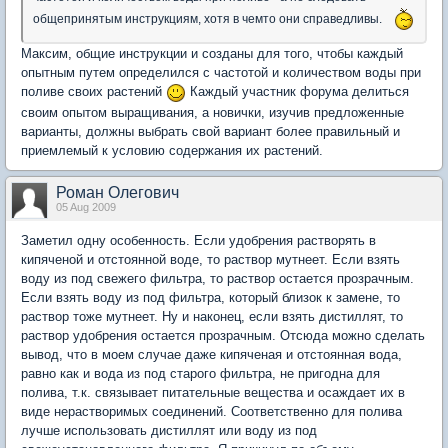
общепринятым инструкциям, хотя в чемто они справедливы.
Максим, общие инструкции и созданы для того, чтобы каждый
опытным путем определился с частотой и количеством воды при
поливе своих растений
Каждый участник форума делиться
своим опытом выращивания, а новички, изучив предложенные
варианты, должны выбрать свой вариант более правильный и
приемлемый к условию содержания их растений.
Роман Олегович
05 Aug 2009
Заметил одну особенность. Если удобрения растворять в
кипяченой и отстоянной воде, то раствор мутнеет. Если взять
воду из под свежего фильтра, то раствор остается прозрачным.
Если взять воду из под фильтра, который близок к замене, то
раствор тоже мутнеет. Ну и наконец, если взять дистиллят, то
раствор удобрения остается прозрачным. Отсюда можно сделать
вывод, что в моем случае даже кипяченая и отстоянная вода,
равно как и вода из под старого фильтра, не пригодна для
полива, т.к. связывает питательные вещества и осаждает их в
виде нерастворимых соединений. Соответственно для полива
лучше использовать дистиллят или воду из под