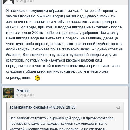
04 Aug 2009
Я поливаю следующим образом: - за час 4 литровый горшок с
землей поливаю обычной водой (земля сад чудес-лимон), т.к.
земля очень влагоемкая и чтобы не перезалить лью примерно
400-450 мл воды, при этом в поддон никогда не вытекает - после
в него же лью 200 мл рабочего раствора удобрения При этом у
меня никогда вода не вытекает в поддон, не заливаю, деревца
чувствуют себя хорошо, и земля влажная на всей глубне горшка
если капнуть. Высыхает почва примерно через 5-7 дней- стоят на
балконе. Все зависит от грунта и окружающей среды и других
факторов, поэтому мне кажеться каждый должен сам
определиться с частотой и количеством воды при поливе - а не
следовать общепринятым инструкциям, хотя в чемто они
справедливы.
Aлекc
04 Aug 2009
scherbakmax сказал(а) 4.8.2009, 19:35:
Все зависит от грунта и окружающей среды и других факторов,
поэтому мне кажеться каждый должен сам определиться с
частотой и количеством воды при поливе - а не следовать