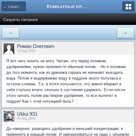
Комнатные плодовые экзоты
← Средства и оборудование для домашнего сада
Секреты питания
«
»
Роман Олегович
03 Aug 2009
Я вот чего понять не могу. Читаю, что перед поливом
удобрениями, нужно произвести обычный полив... Но я поливаю
до того момента, как из дренажа горшка не начинает выходить
вода. Потом я выдерживаю воду в поддоне около получаса и
остатки сливаю. Т.е. в итоге получается, что земля вбирает в
себя столько влаги, сколько в состоянии удержать. Если после
этого начать полив раствором удобрения, то все вытечет в
поддон! Как с этой ситуацией быть?
Ukka 931
03 Aug 2009
Да наверное, разводить удобрения в меньшей концентрации, и
применять в каждый полив. И заморачиваться не надо с объемом