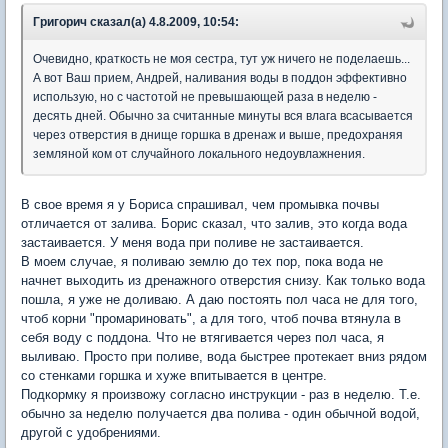
Григорич сказал(а) 4.8.2009, 10:54:
Очевидно, краткость не моя сестра, тут уж ничего не поделаешь...
А вот Ваш прием, Андрей, наливания воды в поддон эффективно
использую, но с частотой не превышающей раза в неделю -
десять дней. Обычно за считанные минуты вся влага всасывается
через отверстия в днище горшка в дренаж и выше, предохраняя
земляной ком от случайного локального недоувлажнения.
В свое время я у Бориса спрашивал, чем промывка почвы
отличается от залива. Борис сказал, что залив, это когда вода
застаивается. У меня вода при поливе не застаивается.
В моем случае, я поливаю землю до тех пор, пока вода не
начнет выходить из дренажного отверстия снизу. Как только вода
пошла, я уже не доливаю. А даю постоять пол часа не для того,
чтоб корни "промариновать", а для того, чтоб почва втянула в
себя воду с поддона. Что не втягивается через пол часа, я
выливаю. Просто при поливе, вода быстрее протекает вниз рядом
со стенками горшка и хуже впитывается в центре.
Подкормку я произвожу согласно инструкции - раз в неделю. Т.е.
обычно за неделю получается два полива - один обычной водой,
другой с удобрениями.