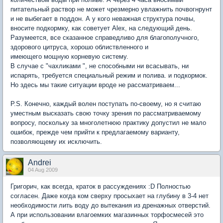
питательный раствор не может чрезмерно увлажнить почвогнрунт
и не выбегает в поддон. А у кого неважная структура почвы,
вносите подкормку, как советует Alex, на следующий день.
Разумеется, все сказанное справедливо для благополучного,
здорового цитруса, хорошо облиствленного и
имеющего мощную корневую систему.
В случае с "чахликами ", не способными ни всасывать, ни
испарять, требуется специальный режим и полива. и подкормок.
Но здесь мы такие ситуации вроде не рассматриваем...
P.S. Конечно, каждый волен поступать по-своему, но я считаю
уместным высказать свою точку зрения по рассматриваемому
вопросу, поскольку за многолетнюю практику допустил не мало
ошибок, прежде чем прийти к предлагаемому варианту,
позволяющему их исключить.
Andrei
04 Aug 2009
Григорич, как всегда, краток в рассуждениях :D Полностью
согласен. Даже когда ком сверху просыхает на глубину в 3-4 нет
необходимости лить воду до вытекания из дренажных отверстий.
А при использовании влагоемких магазинных торфосмесей это