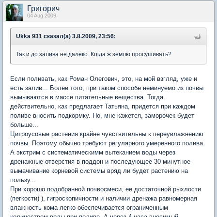
Григорич
04 Aug 2009
Ukka 931 сказал(а) 3.8.2009, 23:56:
Так и до залива не далеко. Когда ж землю просушивать?
Если поливать, как Роман Олегович, это, на мой взгляд, уже и
есть залив... Более того, при таком способе неминуемо из почвы
вымываются в массе питательные вещества. Тогда
действительно, как предлагает Татьяна, придется при каждом
поливе вносить подкормку. Но, мне кажется, заморочек будет
больше...
Цитроусовые растения крайне чувствительны к переувлажнению
почвы. Поэтому обычно требуют регулярного умеренного полива.
А экстрим с систематическимм вытеканием воды через
дренажные отверстия в поддон и последующее 30-минутное
вымачивание корневой системы вряд ли будет растению на
пользу...
При хорошо подобранной почвосмеси, ее достаточной рыхлости
(пегкости) ), гигроскопичности и наличии дренажа равномерная
влажность кома легко обеспечивается ограниченным
количеством воды при поливе. А через 4 часа вносимый