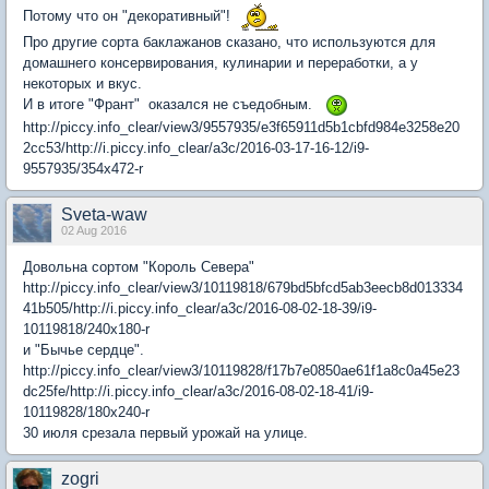
Потому что он "декоративный"!
Про другие сорта баклажанов сказано, что используются для
домашнего консервирования, кулинарии и переработки, а у
некоторых и вкус.
И в итоге "Франт" оказался не съедобным.
http://piccy.info_clear/view3/9557935/e3f65911d5b1cbfd984e3258e20
2cc53/http://i.piccy.info_clear/a3c/2016-03-17-16-12/i9-
9557935/354x472-r
Sveta-waw
02 Aug 2016
Довольна сортом "Король Севера"
http://piccy.info_clear/view3/10119818/679bd5bfcd5ab3eecb8d013334
41b505/http://i.piccy.info_clear/a3c/2016-08-02-18-39/i9-
10119818/240x180-r
и "Бычье сердце".
http://piccy.info_clear/view3/10119828/f17b7e0850ae61f1a8c0a45e23
dc25fe/http://i.piccy.info_clear/a3c/2016-08-02-18-41/i9-
10119828/180x240-r
30 июля срезала первый урожай на улице.
zogri