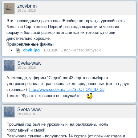
zxcvbnm
10 Jan 2016
Эти шаровидные,просто клас!Вообще не горчат,а урожайность
большая.Сорт гелиос.Первый раз,когда вырастили через их
форму и большой размер не знали как их готовить,но они
дейстительно хорошие.
Прикрепленные файлы
cbyb.jpg
103.31К
1 Количество загрузок:
Sveta-waw
10 Jan 2016
Александр, у фирмы "Седек" аж 43 сорта на выбор от
ультраскороспелых, раннеспелых до среднеспелых (см. на двух
страницах)
http://www.sedek.ru/...p?SECTION_ID=33
Только "Франта" красного не покупайте
Sveta-waw
28 Feb 2016
Прошлый год был не урожайный на баклажаны, июль
прохладный и сырой.
Разбирала семена - получилось 14 сортов (от прежних годов и