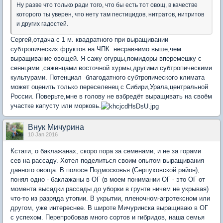
Ну разве что только ради того, что бы есть тот овощ, в качестве
которого ты уверен, что нету там пестицидов, нитратов, нитритов
и других гадостей.
Сергей,отдача с 1 м. квадратного при выращивании
субтропических фруктов на ЧПК несравнимо выше,чем
выращивание овощей. Я сажу огурцы,помидоры вперемешку с
сеянцами ,саженцами восточной хурмы,другими субтропическими
культурами. Потенциал благодатного субтропического климата
может оценить только переселенец с Сибири,Урала,центральной
России. Поверьте,мне в голову не взбредёт выращивать на своём
участке капусту или морковь.
Внук Мичурина
10 Jan 2016
Кстати, о баклажанах, скоро пора за семенами, и не за горами
сев на рассаду. Хотел поделиться своим опытом выращивания
данного овоща. В полосе Подмосковья (Серпуховской район),
понял одно - баклажаны в ОГ (в моем понимании ОГ - это ОГ от
момента высадки рассады до уборки в грунте ничем не укрывая)
что-то из разряда утопии. В укрытии, пленочном-агротексном или
другом, уже интереснее. В широте Мичуринска выращиваю в ОГ
с успехом. Перепробовав много сортов и гибридов, наша семья