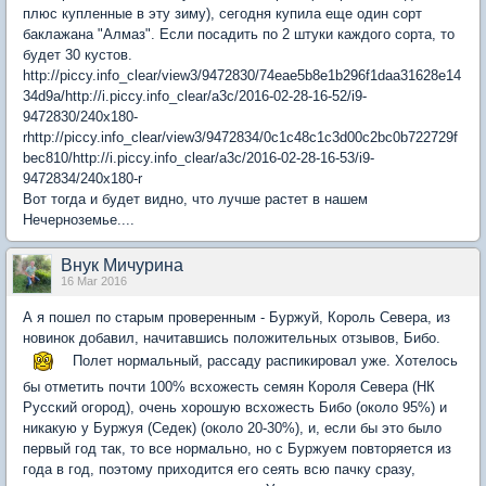
плюс купленные в эту зиму), сегодня купила еще один сорт
баклажана "Алмаз". Если посадить по 2 штуки каждого сорта, то
будет 30 кустов.
http://piccy.info_clear/view3/9472830/74eae5b8e1b296f1daa31628e14
34d9a/http://i.piccy.info_clear/a3c/2016-02-28-16-52/i9-
9472830/240x180-
rhttp://piccy.info_clear/view3/9472834/0c1c48c1c3d00c2bc0b722729f
bec810/http://i.piccy.info_clear/a3c/2016-02-28-16-53/i9-
9472834/240x180-r
Вот тогда и будет видно, что лучше растет в нашем
Нечерноземье....
Внук Мичурина
16 Mar 2016
А я пошел по старым проверенным - Буржуй, Король Севера, из
новинок добавил, начитавшись положительных отзывов, Бибо.
Полет нормальный, рассаду распикировал уже. Хотелось
бы отметить почти 100% всхожесть семян Короля Севера (НК
Русский огород), очень хорошую всхожесть Бибо (около 95%) и
никакую у Буржуя (Седек) (около 20-30%), и, если бы это было
первый год так, то все нормально, но с Буржуем повторяется из
года в год, поэтому приходится его сеять всю пачку сразу,