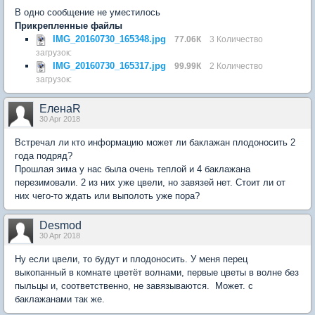
В одно сообщение не уместилось
Прикрепленные файлы
IMG_20160730_165348.jpg
77.06К
3 Количество
загрузок:
IMG_20160730_165317.jpg
99.99К
2 Количество
загрузок:
ЕленаR
30 Apr 2018
Встречал ли кто информацию может ли баклажан плодоносить 2
года подряд?
Прошлая зима у нас была очень теплой и 4 баклажана
перезимовали. 2 из них уже цвели, но завязей нет. Стоит ли от
них чего-то ждать или выполоть уже пора?
Desmod
30 Apr 2018
Ну если цвели, то будут и плодоносить. У меня перец
выкопанный в комнате цветёт волнами, первые цветы в волне без
пыльцы и, соответственно, не завязываются. Может. с
баклажанами так же.