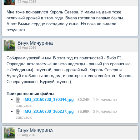
02 Aug 2016
Мне тоже понравился Король Севера. У мамы на даче тоже
отличный урожай в этом году. Вчера готовила первые баклы.
А вот Бычье сердце посадила у сына. Но пока не видела
результат.
Внук Мичурина
03 Aug 2016
Собираем урожай и мы. В этот год из приятностей - Бибо F1.
Оправдал возлагаемые на него надежды - ранний (по сравнению
с Лебединым). вкусный, очень урожайный. Король Севера и
Буржуй стабильны по годам, и повторяют свои свойства - Король
Севера урожаен, Буржуй вкусен )
Прикрепленные файлы
IMG_20160730_170344.jpg
80.24К
1 Количество
загрузок:
IMG_20160730_165237.jpg
75.96К
3 Количество
загрузок:
Внук Мичурина
03 Aug 2016