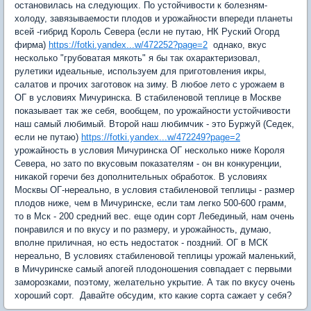
остановилась на следующих. По устойчивости к болезням-
холоду, завязываемости плодов и урожайности впереди планеты
всей -гибрид Король Севера (если не путаю, НК Руский Огорд
фирма)
https://fotki.yandex...w/472252?page=2
однако, вкус
несколько "грубоватая мякоть" я бы так охарактеризовал,
рулетики идеальные, используем для приготовления икры,
салатов и прочих заготовок на зиму. В любое лето с урожаем в
ОГ в условиях Мичуринска. В стабиленовой теплице в Москве
показывает так же себя, вообщем, по урожайности устойчивости
наш самый любимый. Второй наш любимчик - это Буржуй (Седек,
если не путаю)
https://fotki.yandex...w/472249?page=2
урожайность в условия Мичуринска ОГ несколько ниже Короля
Севера, но зато по вкусовым показателям - он вн конкуренции,
никакой горечи без дополнительных обработок. В условиях
Москвы ОГ-нереально, в условия стабиленовой теплицы - размер
плодов ниже, чем в Мичуринске, если там легко 500-600 грамм,
то в Мск - 200 средний вес. еще один сорт Лебединый, нам очень
понравился и по вкусу и по размеру, и урожайность, думаю,
вполне приличная, но есть недостаток - поздний. ОГ в МСК
нереально, В условиях стабиленовой теплицы урожай маленький,
в Мичуринске самый апогей плодоношения совпадает с первыми
заморозками, поэтому, желательно укрытие. А так по вкусу очень
хороший сорт. Давайте обсудим, кто какие сорта сажает у себя?