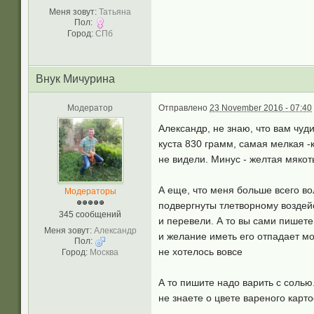
Меня зовут:
Татьяна
Пол:
Город:
СПб
Внук Мичурина
Модератор
Отправлено
23 November 2016 - 07:40
Александр, не знаю, что вам чуд
куста 830 грамм, самая мелкая -
не видели. Минус - желтая мякоть
А еще, что меня больше всего во
Модераторы
подвергнуты тлетворному воздейс
345 сообщений
и перевели. А то вы сами пишете
Меня зовут:
Александр
и желание иметь его отпадает м
Пол:
не хотелось вовсе
Город:
Москва
А то пишите надо варить с солью.
не знаете о цвете вареного карт