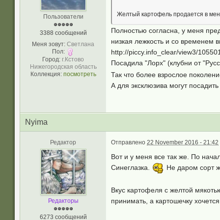
Желтый картофель продается в мень
Пользователи
Полностью согласна, у меня пред
3388 сообщений
низкая лежкость и со временем в
Меня зовут:
Светлана
http://piccy.info_clear/view3/105
Пол:
Город:
г.Кстово
Посадила "Лорх" (клубни от "Рус
Нижегородская область
Так что более взрослое поколени
Коллекция:
посмотреть
А для эксклюзива могут посадить 
Nyima
Редактор
Отправлено
22 November 2016 - 21:42
Вот и у меня все так же. По нач
Синеглазка.
Не даром сорт ж
Вкус картофеля с желтой мякотью
принимать, а картошечку хочется
Редакторы
6273 сообщений