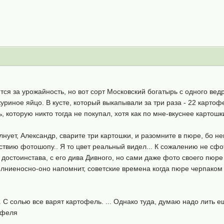
ится за урожайность, но вот сорт Московский богатырь с одного ве
куриное яйцо. В кусте, который выкапывали за три раза - 22 карто
, которую никто тогда не покупал, хотя как по мне-вкуснее картош
лнует, Александр, сварите три картошки, и разомните в пюре, бо 
твию фотошопу.. Я то цвет реальный видел... К сожалению не сфота
 достоинстава, с его дива Дивного, но сами даже фото своего пюре
олниеносно-оно напомнит, советские времена когда пюре черпаком
 С солью все варят картофель. ... Однако туда, думаю надо лить е
офеля