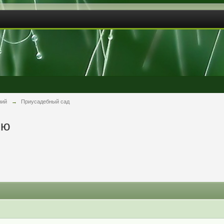
ний
→
Приусадебный сад
ью