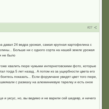
#27
дра давал 24 ведра урожая, самая крупная картофелина с
фелины... Больше ни с одного сорта на нашей земле урожая
ки не было
негоже хвалить пюре чужыми интернетовскими фото, которые
л тогда 5 лет назад.. А потом из за ущербности цвета его
 боитесь показать... Если форумчане увидят цвет того пюре,
 шмякали с размаху на алюминиевую тарелку и есть оное
ще и уксус, но, вы видимо и не варили сей шедевр, и ничего