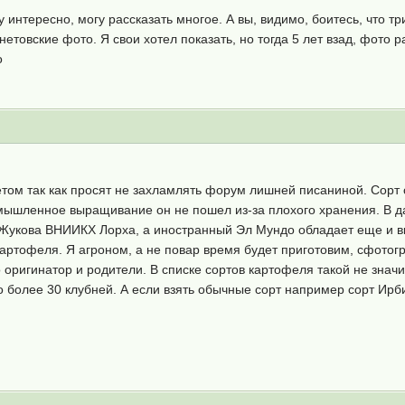
у интересно, могу рассказать многое. А вы, видимо, боитесь, что 
етовские фото. Я свои хотел показать, но тогда 5 лет взад, фото 
о
етом так как просят не захламлять форум лишней писаниной. Сорт
мышленное выращивание он не пошел из-за плохого хранения. В д
укова ВНИИКХ Лорха, а иностранный Эл Мундо обладает еще и вк
картофеля. Я агроном, а не повар время будет приготовим, сфотог
его оригинатор и родители. В списке сортов картофеля такой не зна
о более 30 клубней. А если взять обычные сорт например сорт Ирбит