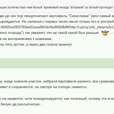
ших количествах чем белый. Кремовый иногда "втираем" за белый-проходит. 
ки до сих пор предпочитают картофель "Синеглазка" (мол самый вку
ырождается. Но начиная с первых чисел июля только его и употребл
50100/65ce093793ee01eea862dc8a965bfb8f/http://i.piccy.info_clear/a3
ского огорода") так уверяют, что не такой какой был раньше
...
е не восприимчиво к новинкам.
ну пять кустов, а через два сезона выкинут.
алу, когда освоили участок, набрала картофеля разного, все сравн
ивет и сохраняется, не смотря на плохую лежкость.
 не нравится, хотя позиционируется, как полезный, потому что в н
 белую да рассыпчатую...