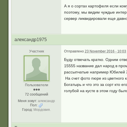
А я о сортах картофеля если ком
поэтому, мы видим чуждые интерн
сервер ликвидировали еще давн
александр1975
Участник
Отправлено
23 November 2016 - 10:03
Буду отвечать кратко. Одним отв
15555 название дал народ в про
рассыпчатые например Юбилей Ж
На счет фото пюре из цветного 
Богатырь и что это за сорт кто 
Пользователи
голубой на кусте в этом году был
72 сообщений
Меня зовут:
александр
Пол:
Город:
Мордовия.