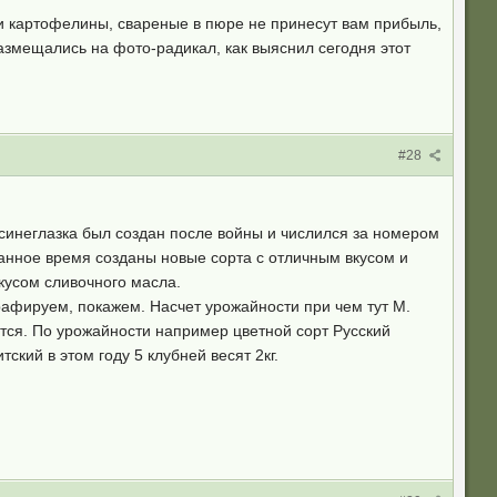
три картофелины, свареные в пюре не принесут вам прибыль,
размещались на фото-радикал, как выяснил сегодня этот
#28
 синеглазка был создан после войны и числился за номером
анное время созданы новые сорта с отличным вкусом и
усом сливочного масла.
рафируем, покажем. Насчет урожайности при чем тут М.
чится. По урожайности например цветной сорт Русский
ский в этом году 5 клубней весят 2кг.