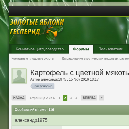
Комнатное цитрусоводство
Форумы
Пользователи
Комнатные плодовые экзоты
→
Выращивание экзотических плодовых расте
Картофель с цветной мякот
Автор
александр1975
,
15 Nov 2016 13:17
паслёновые
НАЗАД
ВПЕРЕД
»
Страница 2 из 6
1
2
3
4
Сообщений в теме: 116
александр1975