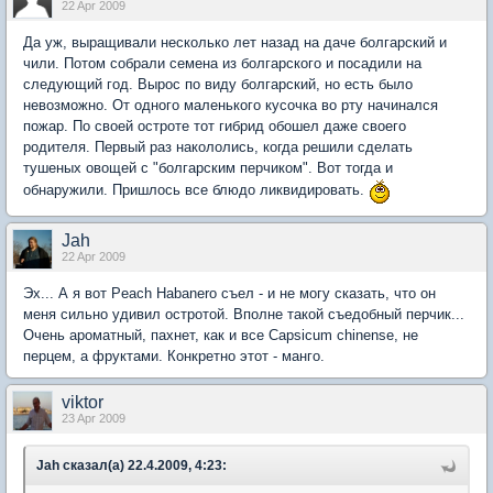
22 Apr 2009
Да уж, выращивали несколько лет назад на даче болгарский и
чили. Потом собрали семена из болгарского и посадили на
следующий год. Вырос по виду болгарский, но есть было
невозможно. От одного маленького кусочка во рту начинался
пожар. По своей остроте тот гибрид обошел даже своего
родителя. Первый раз накололись, когда решили сделать
тушеных овощей с "болгарским перчиком". Вот тогда и
обнаружили. Пришлось все блюдо ликвидировать.
Jah
22 Apr 2009
Эх... А я вот Peach Habanero съел - и не могу сказать, что он
меня сильно удивил остротой. Вполне такой съедобный перчик...
Очень ароматный, пахнет, как и все Capsicum chinense, не
перцем, а фруктами. Конкретно этот - манго.
viktor
23 Apr 2009
Jah сказал(а) 22.4.2009, 4:23: