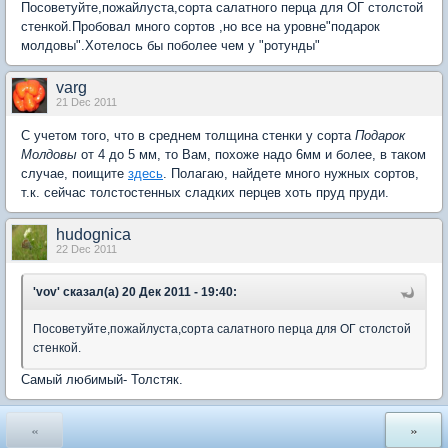
Посоветуйте,пожайлуста,сорта салатного перца для ОГ столстой
стенкой.Пробовал много сортов ,но все на уровне"подарок
молдовы".Хотелось бы поболее чем у "ротунды"
varg
21 Dec 2011
С учетом того, что в среднем толщина стенки у сорта
Подарок
Молдовы
от 4 до 5 мм, то Вам, похоже надо 6мм и более, в таком
случае, поищите
здесь
. Полагаю, найдете много нужных сортов,
т.к. сейчас толстостенных сладких перцев хоть пруд пруди.
hudognica
22 Dec 2011
'vov' сказал(а) 20 Дек 2011 - 19:40:
Посоветуйте,пожайлуста,сорта салатного перца для ОГ столстой
стенкой.
Самый любимый- Толстяк.
«
»