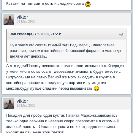
Кстати, на том сайте есть и сладкие сорта
viktor
09 May 2008
Jah сказал(а) 7.5.2008, 21:23:
Ну а зачем его сажать каждый год? Ведь перец - многолетнее
растение, причем в контейнерной выносной форме его можно до
десятка лет держать..
А это идея!Посажу несколько штук в пластиковые контейнера,их
у меня много осталось от деревьев,и зимовать будут вместе с
цитрусовыми на патио.Весной же могу высадить в грунт,а в
контейнера посадить следующую партию и ну их ,этих
мексов,буду лутше сладкий перец выращивать
viktor
26 May 2008
Посадил для пробы один кустик Гиганта Маркони,завязалась
только одна перчина и наверно скоро превратится в огромный
зеленый лапоть :D Больше цвести не хочет,видно все силы
уходят на ращение этой "детки"