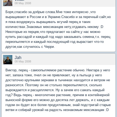
08 May 2008
Боря,спасибо за добрые слова.Мне тоже интересно ,что
выращивают в России и в Украине.Спасибо и за перечный сайт,но
я пока воздержусь выращивать жгучий перец в таких
количествах.Знакомых мексиканцев нету,отдавать некому :D
Некоторые из перцев,что предлагают на сайте,у нас можно
купить рассадой и каждый год надо заказывать семена,т.к. перец
переопыляется и каждый последующий год вырастает что-то
другое,как случилось с Черри.
Jah
08 May 2008
Виктор, перец - самоопыляемое растение обычно. Нектара у него
нет, запаха тоже, пчел он не привлекает, ну а пыльца у него
достаточно крупными зернами в тычинках находится и ветром не
разносится. Поэтому он не столько переопыляется, сколько
вырождается и расщепляется. Ну а зачем его сажать каждый
год? Ведь перец - многолетнее растение, причем в контейнерной
выносной форме его можно до десятка лет держать, и с каждым
годом он будет все более продуктивным, знай подстригай старые
ветви и собирай урожай на радость незнакомым мексиканцам :D