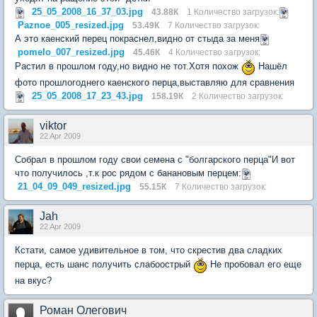
25_05_2008_16_37_03.jpg
43.88К
1 Количество загрузок:
Paznoe_005_resized.jpg
53.49К
7 Количество загрузок:
А это каенский перец покраснел,видно от стыда за меня
pomelo_007_resized.jpg
45.46К
4 Количество загрузок:
Растил в прошлом году,но видно не тот.Хотя похож
Нашёл
фото прошлогоднего каенского перца,выставляю для сравнения
25_05_2008_17_23_43.jpg
158.19К
2 Количество загрузок:
viktor
22 Apr 2009
Собрал в прошлом году свои семена с "болгарского перца"И вот
что получилось ,т.к рос рядом с банановым перцем:
21_04_09_049_resized.jpg
55.15К
7 Количество загрузок:
Jah
22 Apr 2009
Кстати, самое удивительное в том, что скрестив два сладких
перца, есть шанс получить слабоострый
Не пробовал его еще
на вкус?
Роман Олегович