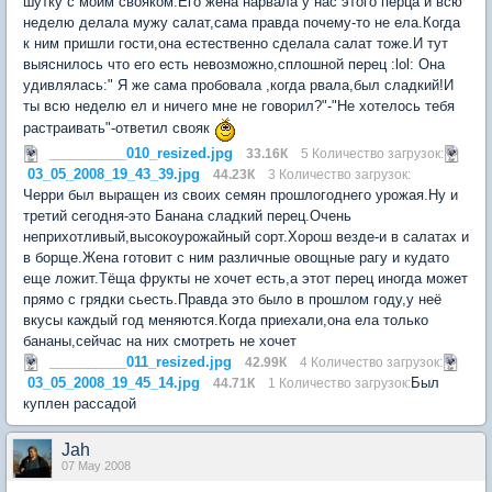
шутку с моим свояком.Его жена нарвала у нас этого перца и всю
неделю делала мужу салат,сама правда почему-то не ела.Когда
к ним пришли гости,она естественно сделала салат тоже.И тут
выяснилось что его есть невозможно,сплошной перец :lol: Она
удивлялась:" Я же сама пробовала ,когда рвала,был сладкий!И
ты всю неделю ел и ничего мне не говорил?"-"Не хотелось тебя
растраивать"-ответил свояк
__________010_resized.jpg
33.16К
5 Количество загрузок:
03_05_2008_19_43_39.jpg
44.23К
3 Количество загрузок:
Черри был выращен из своих семян прошлогоднего урожая.Ну и
третий сегодня-это Банана сладкий перец.Очень
неприхотливый,высокоурожайный сорт.Хорош везде-и в салатах и
в борще.Жена готовит с ним различные овощные рагу и кудато
еще ложит.Тёща фрукты не хочет есть,а этот перец иногда может
прямо с грядки сьесть.Правда это было в прошлом году,у неё
вкусы каждый год меняются.Когда приехали,она ела только
бананы,сейчас на них смотреть не хочет
__________011_resized.jpg
42.99К
4 Количество загрузок:
03_05_2008_19_45_14.jpg
Был
44.71К
1 Количество загрузок:
куплен рассадой
Jah
07 May 2008