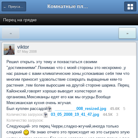
Комнатные плодовые экзоты
← Приусадебный сад
Перец на грядке
«
»
viktor
07 May 2008
Решил открыть эту тему и похвастаться своими
"достижениями".Понимаю что с моей стороны это нескромно ,у
нас разные с вами климатические зоны,успокаиваю себя тем что
многим приносит удовольствие созерцать выращеные кем-то
растения ,тем более выросшие на другой стороне шарика. Перец
Кайонский,говорят хорошо выводит холестерол из
организма,Мексиканцы едят его как мы огурцы.Вообще
Мексиканская кухня очень жгучая.
Был куплен рассадой
__________008_resized.jpg
45.6К
5
03_05_2008_19_41_47.jpg
Количество загрузок:
44.5К
3
Количество загрузок:
Следующий- это перец Черри,сладко-жгучий,иногда только
сладкий
Не знаю отчего это происходит но это сыграло злую