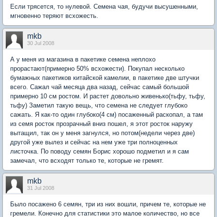
Если трясется, то нулевой. Семена чая, будучи высушенными,
мгновенно теряют всхожесть.
mkb
30 Jul 2008
А у меня из магазина в пакетике семена неплохо
прорастают(примерно 50% всхожести). Покупал несколько
бумажных пакетиков китайской камелии, в пакетике две штучки
всего. Сажал чай месяца два назад, сейчас самый большой
примерно 10 см ростом. И растет довольно живенько(тьфу, тьфу,
тьфу) Заметил такую вещь, что семена не следует глубоко
сажать. Я как-то один глубоко(4 см) посаженный раскопал, а там
из семя росток прозрачный вниз пошел, я этот росток наружу
вытащил, так он у меня загнулся, но потом(недели через две)
другой уже вылез и сейчас на нем уже три полноценных
листочка. По поводу семян Борис хорошо подметил и я сам
замечал, что всходят только те, которые не гремят.
mkb
31 Jul 2008
Было посажено 6 семян, три из них вошли, причем те, которые не
гремели. Конечно для статистики это малое количество, но все