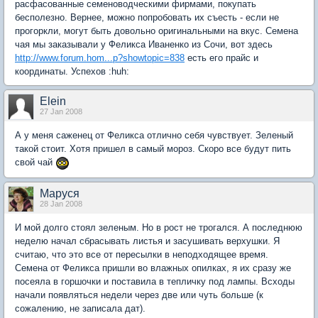
расфасованные семеноводческими фирмами, покупать
бесполезно. Вернее, можно попробовать их съесть - если не
прогоркли, могут быть довольно оригинальными на вкус. Семена
чая мы заказывали у Феликса Иваненко из Сочи, вот здесь
http://www.forum.hom...p?showtopic=838
есть его прайс и
координаты. Успехов :huh:
Elein
27 Jan 2008
А у меня саженец от Феликса отлично себя чувствует. Зеленый
такой стоит. Хотя пришел в самый мороз. Скоро все будут пить
свой чай
Маруся
28 Jan 2008
И мой долго стоял зеленым. Но в рост не трогался. А последнюю
неделю начал сбрасывать листья и засушивать верхушки. Я
считаю, что это все от пересылки в неподходящее время.
Семена от Феликса пришли во влажных опилках, я их сразу же
посеяла в горшочки и поставила в тепличку под лампы. Всходы
начали появляться недели через две или чуть больше (к
сожалению, не записала дат).