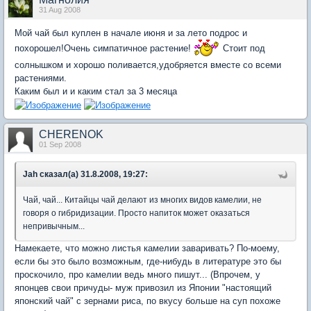
31 Aug 2008
Мой чай был куплен в начале июня и за лето подрос и
похорошел!Очень симпатичное растение!
Стоит под
солнышком и хорошо поливается,удобряется вместе со всеми
растениями.
Каким был и и каким стал за 3 месяца
CHERENOK
01 Sep 2008
Jah сказал(а) 31.8.2008, 19:27:
Чай, чай... Китайцы чай делают из многих видов камелии, не
говоря о гибридизации. Просто напиток может оказаться
непривычным...
Намекаете, что можно листья камелии заваривать? По-моему,
если бы это было возможным, где-нибудь в литературе это бы
проскочило, про камелии ведь много пишут... (Впрочем, у
японцев свои причуды- муж привозил из Японии "настоящий
японский чай" с зернами риса, по вкусу больше на суп похоже