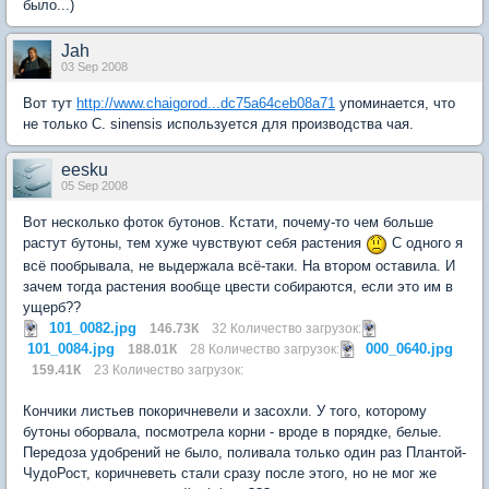
было...)
Jah
03 Sep 2008
Вот тут
http://www.chaigorod...dc75a64ceb08a71
упоминается, что
не только C. sinensis используется для производства чая.
eesku
05 Sep 2008
Вот несколько фоток бутонов. Кстати, почему-то чем больше
растут бутоны, тем хуже чувствуют себя растения
С одного я
всё пообрывала, не выдержала всё-таки. На втором оставила. И
зачем тогда растения вообще цвести собираются, если это им в
ущерб??
101_0082.jpg
146.73К
32 Количество загрузок:
101_0084.jpg
000_0640.jpg
188.01К
28 Количество загрузок:
159.41К
23 Количество загрузок:
Кончики листьев покоричневели и засохли. У того, которому
бутоны оборвала, посмотрела корни - вроде в порядке, белые.
Передоза удобрений не было, поливала только один раз Плантой-
ЧудоРост, коричневеть стали сразу после этого, но не мог же