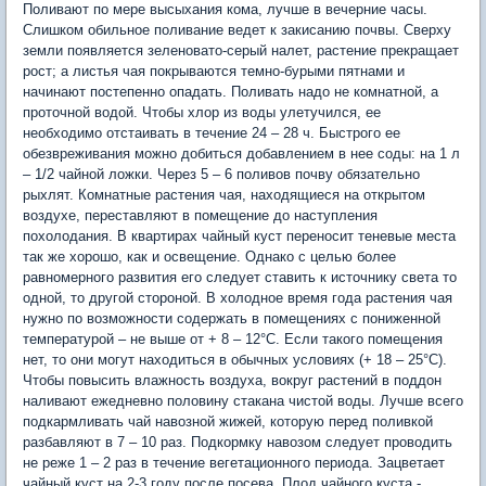
Поливают по мере высыхания кома, лучше в вечерние часы.
Слишком обильное поливание ведет к закисанию почвы. Сверху
земли появляется зеленовато-серый налет, растение прекращает
рост; а листья чая покрываются темно-бурыми пятнами и
начинают постепенно опадать. Поливать надо не комнатной, а
проточной водой. Чтобы хлор из воды улетучился, ее
необходимо отстаивать в течение 24 – 28 ч. Быстрого ее
обезвреживания можно добиться добавлением в нее соды: на 1 л
– 1/2 чайной ложки. Через 5 – 6 поливов почву обязательно
рыхлят. Комнатные растения чая, находящиеся на открытом
воздухе, переставляют в помещение до наступления
похолодания. В квартирах чайный куст переносит теневые места
так же хорошо, как и освещение. Однако с целью более
равномерного развития его следует ставить к источнику света то
одной, то другой стороной. В холодное время года растения чая
нужно по возможности содержать в помещениях с пониженной
температурой – не выше от + 8 – 12°С. Если такого помещения
нет, то они могут находиться в обычных условиях (+ 18 – 25°С).
Чтобы повысить влажность воздуха, вокруг растений в поддон
наливают ежедневно половину стакана чистой воды. Лучше всего
подкармливать чай навозной жижей, которую перед поливкой
разбавляют в 7 – 10 раз. Подкормку навозом следует проводить
не реже 1 – 2 раз в течение вегетационного периода. Зацветает
чайный куст на 2-3 году после посева. Плод чайного куста -