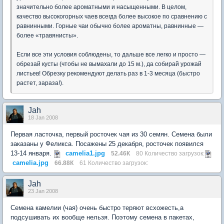
значительно более ароматными и насыщенными. В целом,
качество высокогорных чаев всегда более высокое по сравнению с
равнинными. Горные чаи обычно более ароматны, равнинные —
более «травянисты».
Если все эти условия соблюдены, то дальше все легко и просто —
обрезай кусты (чтобы не вымахали до 15 м.), да собирай урожай
листьев! Обрезку рекомендуют делать раз в 1-3 месяца (быстро
растет, зараза!).
Jah
18 Jan 2008
Первая ласточка, первый росточек чая из 30 семян. Семена были
заказаны у Феликса. Посажены 25 декабря, росточек появился
13-14 января.
camelia1.jpg
52.46К
80 Количество загрузок:
camelia.jpg
66.88К
61 Количество загрузок:
Jah
23 Jan 2008
Семена камелии (чая) очень быстро теряют всхожесть,а
подсушивать их вообще нельзя. Поэтому семена в пакетах,