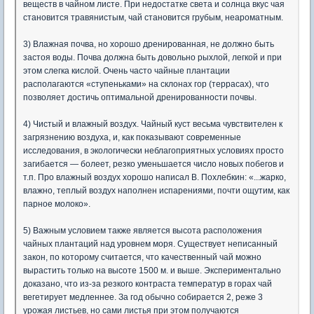
веществ в чайном листе. При недостатке света и солнца вкус чая
становится травянистым, чай становится грубым, неароматным.
3) Влажная почва, но хорошо дренированная, не должно быть
застоя воды. Почва должна быть довольно рыхлой, легкой и при
этом слегка кислой. Очень часто чайные плантации
располагаются «ступеньками» на склонах гор (террасах), что
позволяет достичь оптимальной дренированности почвы.
4) Чистый и влажный воздух. Чайный куст весьма чувствителен к
загрязнению воздуха, и, как показывают современные
исследования, в экологически неблагоприятных условиях просто
загибается — болеет, резко уменьшается число новых побегов и
т.п. Про влажный воздух хорошо написал В. Похлебкин: «...жарко,
влажно, теплый воздух наполнен испарениями, почти ощутим, как
парное молоко».
5) Важным условием также является высота расположения
чайных плантаций над уровнем моря. Существует неписанный
закон, по которому считается, что качественный чай можно
вырастить только на высоте 1500 м. и выше. Экспериментально
доказано, что из-за резкого контраста температур в горах чай
вегетирует медленнее. За год обычно собирается 2, реже 3
урожая листьев, но сами листья при этом получаются