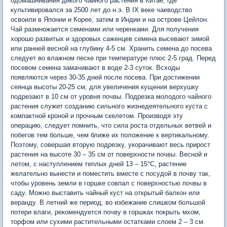
одомашнивания дикого чайного растения в Китае, где
культивировался за 2500 лет до н.э. В IX веке чаеводство
освоили в Японии и Корее, затем в Индии и на острове Цейлон.
Чай размножается семенами или черенками. Для получения
хорошо развитых и здоровых саженцев семена высевают зимой
или ранней весной на глубину 4-5 см. Хранить семена до посева
следует во влажном песке при температуре плюс 2-5 град. Перед
посевом семена замачивают в воде 2-3 суток. Всходы
появляются через 30-35 дней после посева. При достижении
сеянца высоты 20-25 см, для увеличения кущения верхушку
подрезают в 10 см от уровня почвы. Подрезка молодого чайного
растения служит созданию сильного жизнедеятельного куста с
компактной кроной и прочным скелетом. Производя эту
операцию, следует помнить, что сила роста отдельных ветвей и
побегов тем больше, чем ближе их положение к вертикальному.
Поэтому, совершая вторую подрезку, укорачивают весь прирост
растения на высоте 30 – 35 см от поверхности почвы. Весной и
летом, с наступлением теплых дней 13 – 15°С, растение
желательно вынести и поместить вместе с посудой в почву так,
чтобы уровень земли в горшке совпал с поверхностью почвы в
саду. Можно выставить чайный куст на открытый балкон или
веранду. В летний же период, во избежание слишком большой
потери влаги, рекомендуется почву в горшках покрыть мхом,
торфом или сухими растительными остатками слоем 2 – 3 см.