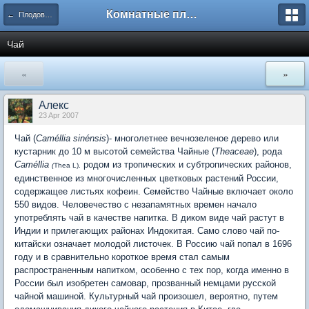
Комнатные плодовые экзоты
← Плодовые экзоты
Чай
«
»
Aлекc
23 Apr 2007
Чай (
Caméllia sinénsis
)
- многолетнее вечнозеленое дерево или
кустарник до 10 м высотой семейства Чайные (
Theaceae
), рода
Caméllia
родом из тропических и субтропических районов,
(
Thea L).
единственное из многочисленных цветковых растений России,
содержащее листьях кофеин. Семейство Чайные включает около
550 видов. Человечество с незапамятных времен начало
употреблять чай в качестве напитка. В диком виде чай растут в
Индии и прилегающих районах Индокитая. Само слово чай по-
китайски означает молодой листочек. В Россию чай попал в 1696
году и в сравнительно короткое время стал самым
распространенным напитком, особенно с тех пор, когда именно в
России был изобретен самовар, прозванный немцами русской
чайной машиной. Культурный чай произошел, вероятно, путем