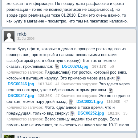
же какая-то информация. По поводу даты расфасовки и срока
реализации - точно не помню(пакетиков не сохранилось), но
вроде срок реализации тоже 01.2010. Если это очень важно, то
как буду в магазине - посмотрю, что там на пакетиках написано.
mkb
31 Jul 2008
Ниже будут фото, которые я делал в процессе роста одного из
сеянцев чая, про который я написал несколькими постами
выше(который рос в обратную сторону). Вот так он можно
сказать, проклёвывался:
DSC00243.jpg
167.17К
56
Рядом(слева) тот росток, который рос вниз,
Количество загрузок:
который я вытащил наружу. Это примерно через два дня:
DSC00246.jpg
Это где-то через
163.74К
41 Количество загрузок:
неделю-полторы, уже с обрезанным вторым ростком:
DSC00247.jpg
Это вот недавно
128.26К
47 Количество загрузок:
фоткал, может пару дней назад:
DSC00251.jpg
116.98К
47
Фото, сделанное в тоже время, что и
Количество загрузок:
предыдущая, только вид сверху:
DSC00252.jpg
102.1К
35
Всего сеянцу недели три от роду. Если
Количество загрузок:
память мне не изменяет, то вылезать он начал числа 10-11 июля.
Магнолия