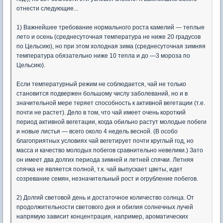
отнести следующие...
1) Важнейшее требование нормального роста камелий — теплые
лето и осень (среднесуточная температура не ниже 20 градусов
по Цельсию), но при этом холодная зима (среднесуточная зимняя
температура обязательно ниже 10 тепла и до —3 мороза по
Цельсию).
Если температурный режим не соблюдается, чай не только
становится подвержен большому числу заболеваний, но и в
значительной мере теряет способность к активной вегетации (т.е.
почти не растет). Дело в том, что чай имеет очень короткий
период активной вегетации, когда обильно растут молодые побеги
и новые листья — всего около 4 недель весной. (В особо
благоприятных условиях чай вегетирует почти круглый год, но
масса и качество молодых побегов сравнительно невелики.) Зато
он имеет два долгих периода зимней и летней спячки. Летняя
спячка не является полной, т.к. чай выпускает цветы, идет
созревание семян, незначительный рост и огрубление побегов.
2) Долгий световой день и достаточное количество солнца. От
продолжительности светового дня и обилия солнечных лучей
напрямую зависит концентрация, например, ароматических