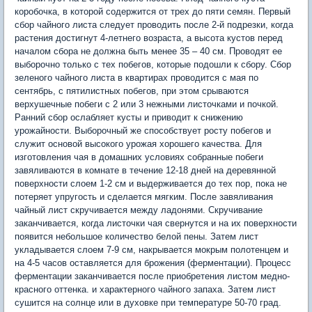
коробочка, в которой содержится от трех до пяти семян. Первый
сбор чайного листа следует проводить после 2-й подрезки, когда
растения достигнут 4-летнего возраста, а высота кустов перед
началом сбора не должна быть менее 35 – 40 см. Проводят ее
выборочно только с тех побегов, которые подошли к сбору. Сбор
зеленого чайного листа в квартирах проводится с мая по
сентябрь, с пятилистных побегов, при этом срываются
верхушечные побеги с 2 или 3 нежными листочками и почкой.
Ранний сбор ослабляет кусты и приводит к снижению
урожайности. Выборочный же способствует росту побегов и
служит основой высокого урожая хорошего качества. Для
изготовления чая в домашних условиях собранные побеги
завяливаются в комнате в течение 12-18 дней на деревянной
поверхности слоем 1-2 см и выдерживается до тех пор, пока не
потеряет упругость и сделается мягким. После завяливания
чайный лист скручивается между ладонями. Скручивание
заканчивается, когда листочки чая свернутся и на их поверхности
появится небольшое количество белой пены. Затем лист
укладывается слоем 7-9 см, накрывается мокрым полотенцем и
на 4-5 часов оставляется для брожения (ферментации). Процесс
ферментации заканчивается после приобретения листом медно-
красного оттенка. и характерного чайного запаха. Затем лист
сушится на солнце или в духовке при температуре 50-70 град.