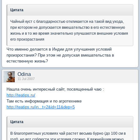
Цитата
Чайный куст с благодарностью откликается на такой вид ухода,
при котором не допускается вмешательство в его естественную
жизнь и в то же время значительно улучшаются внешние условия
его произрастания
Что именно делается в Индии для улучшения условий
произростания? При этом не допуская вмешательства в
естественную жизнь?
Odina
11 Jul 2007
Нашла очень интересный сайт, посвященный чаю :
http://teatips.ru/
Там есть информация и по агротехнике
http://teatips.ru/in...t=2&id=11&dep=5
Цитата
В благоприятных условиях чай растет весьма бурно (до 100 см в
год!), но вот соблюсти эти условия сложно. К важнейшим можно