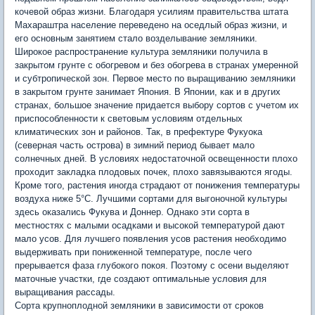
кочевой образ жизни. Благодаря усилиям правительства штата
Махараштра население переведено на оседлый образ жизни, и
его основным занятием стало возделывание земляники.
Широкое распространение культура земляники получила в
закрытом грунте с обогревом и без обогрева в странах умеренной
и субтропической зон. Первое место по выращиванию земляники
в закрытом грунте занимает Япония. В Японии, как и в других
странах, большое значение придается выбору сортов с учетом их
приспособленности к световым условиям отдельных
климатических зон и районов. Так, в префектуре Фукуока
(северная часть острова) в зимний период бывает мало
солнечных дней. В условиях недостаточной освещенности плохо
проходит закладка плодовых почек, плохо завязываются ягоды.
Кроме того, растения иногда страдают от понижения температуры
воздуха ниже 5°С. Лучшими сортами для выгоночной культуры
здесь оказались Фукува и Доннер. Однако эти сорта в
местностях с малыми осадками и высокой температурой дают
мало усов. Для лучшего появления усов растения необходимо
выдерживать при пониженной температуре, после чего
прерывается фаза глубокого покоя. Поэтому с осени выделяют
маточные участки, где создают оптимальные условия для
выращивания рассады.
Сорта крупноплодной земляники в зависимости от сроков