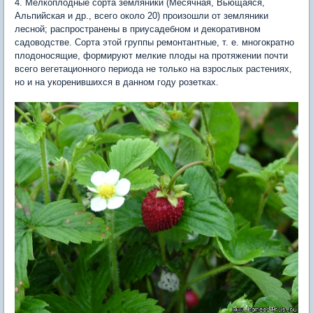
4. Мелкоплодные сорта земляники (Месячная, Вьющаяся,
Альпийская и др., всего около 20) произошли от земляники
лесной; распространены в приусадебном и декоративном
садоводстве. Сорта этой группы ремонтантные, т. е. многократно
плодоносящие, формируют мелкие плоды на протяжении почти
всего вегетационного периода не только на взрослых растениях,
но и на укоренившихся в данном году розетках.