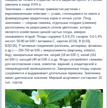
завезена в конце XVIII в.
Земляника — многолетнее травянистое растение с
видоизмененными побегами — усами, стелющимися по земле и
формирующими придаточные корни в четных узлах. Плод
земляники — сборная семянка, отдельные плодики (семянки)
расположены на разросшемся сочном цветоложе, которое
является хозяйственно ценной частью плода, неверно
называемого ягодой. Плоды содержат 5,5-9,2% сахаров, 0,6-1,4%
кислот, 50-80 мг/100 г витамина С, каротин (0,03), В (0,03),
В2(0,05), Р-активные соединения (катехины, антоцианы, флавоны
и др.) — 250-750 мг/100 г, микроэлементы (марганец, кобальт,
йод), минеральные вещества: натрий (18 мг/100 г), калий (161
мг/100 г), кальций (40 мг/100 г) и др. Ягоды употребляют свежими,
для изготовления соков, компотов, варений, в кондитерской и
ликероводочной промышленности. Замороженные плоды хорошо
сохраняются и выдерживают длительные перевозки. Земляника
имеет диетическое значение. Мировой асортимент составляет 10
тыс. сортов.