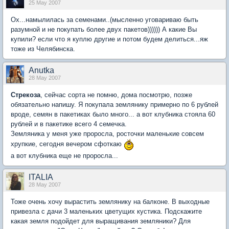
25 May 2007
Ох...намылилась за семенами..(мысленно уговариваю быть
разумной и не покупать более двух пакетов)))))) А какие Вы
купили? если что я куплю другие и потом будем делиться...яж
тоже из Челябинска.
Anutka
28 May 2007
Стрекоза
, сейчас сорта не помню, дома посмотрю, позже
обязательно напишу. Я покупала землянику примерно по 6 рублей
вроде, семян в пакетиках было много... а вот клубника стояла 60
рублей и в пакетике всего 4 семечка.
Земляника у меня уже проросла, росточки маленькие совсем
хрупкие, сегодня вечером сфоткаю
а вот клубника еще не проросла...
ITALIA
28 May 2007
Тоже очень хочу вырастить землянику на балконе. В выходные
привезла с дачи 3 маленьких цветущих кустика. Подскажите
какая земля подойдет для выращивания земляники? Для