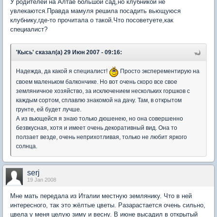
У родителей на Алтае большой сад,но клубникой не
увлекаются.Правда мамуля решила посадить вьющуюся
клубнику,где-то прочитала о такой.Что посоветуете,как
специалист?
'Кысь' сказал(а) 29 Июн 2007 - 09:16:
Надежда, да какой я специалист!
Просто эксперементирую на
своем маленьком балкончике. Но вот очень скоро все свое
земляничное хозяйство, за исключением нескольких горшков с
каждым сортом, сплавлю знакомой на дачу. Там, в открытом
грунте, ей будет лучше.
А из вьющейся я знаю только дюшенею, но она совершенно
безвкусная, хотя и имеет очень декоративный вид. Она то
ползает везде, очень неприхотливая, только не любит яркого
солнца.
serj
19 Jan 2008
Мне мать передала из Италии местную землянику. Что в ней
интересного, так это жёлтые цветы. Разарастается очень сильно,
цвела у меня целую зиму и весну. В июне высадил в открытый