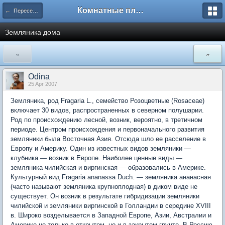
Комнатные плодовые экзоты
← Переселенцы поневоле
Земляника дома
«
»
Odina
25 Apr 2007
Земляника, род Fragaria L., семейство Розоцветные (Rosaceae)
включает 30 видов, распространенных в северном полушарии.
Род по происхождению лесной, возник, вероятно, в третичном
периоде. Центром происхождения и первоначального развития
земляники была Восточная Азия. Отсюда шло ее расселение в
Европу и Америку. Один из известных видов земляники —
клубника — возник в Европе. Наиболее ценные виды —
земляника чилийская и виргинская — образовались в Америке.
Культурный вид Fragaria ananassa Duch. — земляника ананасная
(часто называют земляника крупноплодная) в диком виде не
существует. Он возник в результате гибридизации земляники
чилийской и земляники виргинской в Голландии в середине XVIII
в. Широко возделывается в Западной Европе, Азии, Австралии и
Америке не только в открытом, но и в закрытом грунте. В Россию