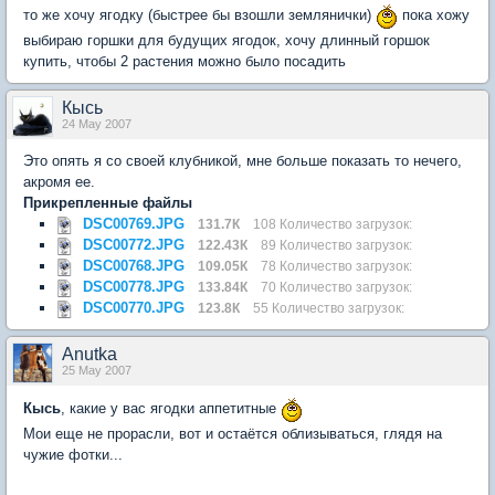
то же хочу ягодку (быстрее бы взошли землянички)
пока хожу
выбираю горшки для будущих ягодок, хочу длинный горшок
купить, чтобы 2 растения можно было посадить
Кысь
24 May 2007
Это опять я со своей клубникой, мне больше показать то нечего,
акромя ее.
Прикрепленные файлы
DSC00769.JPG
131.7К
108 Количество загрузок:
DSC00772.JPG
122.43К
89 Количество загрузок:
DSC00768.JPG
109.05К
78 Количество загрузок:
DSC00778.JPG
133.84К
70 Количество загрузок:
DSC00770.JPG
123.8К
55 Количество загрузок:
Anutka
25 May 2007
Кысь
, какие у вас ягодки аппетитные
Мои еще не прорасли, вот и остаётся облизываться, глядя на
чужие фотки...