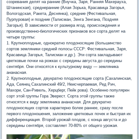
созревания делят на ранние (Внучка, Заря, Ранняя Махерауха,
Штанинская), среднеранние (Алая Зорька, Красавица Загорья,
Вологодская, Ракета, Деснянка), средние (Фестивальная,
Пурпуровая) и поздние (Талисман, Зенга Зенгана, Поздняя
Загорья). В зависимости от размера ягод, происхождения и
производственно-биологических признаков все сорта делят на
четыре группы:
1. Крупноплодные, однократно плодоносящие (большинство
сортов земляники средней полосы СССР: Фестивальная, Заря,
Красавица Загорья, Талисман и др.). Эти сорта закладывают
цветковые почки на рожках с середины августа до середины
сентября. Они относятся к культурному виду — земляника
ананасная.
2. Крупноплодные, двукратно плодоносящие сорта (Сахалинская,
Ада, Сеянец Сахалинский 49/2, Неисчерпаемая, Ред Рич,
Махори, Сан-Ривель, Херцберг, Пейк рова). Особенно популярен
сорт этой группы Гора Эверест. Сорта этой группы также
относятся к виду земляника ананасная. Для двукратно
плодоносящих сортов характерно более раннее, сразу после
первого плодоношения, заложение цветковых почек и быстрая их
дифференциация. Второй урожай плодов, с конца августа и до
середины сентября, составляет 70-80% от общего урожая.