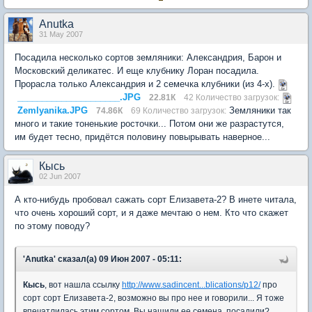
Anutka
31 May 2007
Посадила несколько сортов земляники: Александрия, Барон и
Московский деликатес. И еще клубнику Лоран посадила.
Прорасла только Александрия и 2 семечка клубники (из 4-х).
_____________________.JPG
22.81К
42 Количество загрузок:
Zemlyanika.JPG
Земляники так
74.86К
69 Количество загрузок:
много и такие тоненькие росточки... Потом они же разрастутся,
им будет тесно, придётся половину повырывать наверное...
Кысь
02 Jun 2007
А кто-нибудь пробовал сажать сорт Елизавета-2? В инете читала,
что очень хороший сорт, и я даже мечтаю о нем. Кто что скажет
по этому поводу?
'Anutka' сказал(а) 09 Июн 2007 - 05:11:
Кысь
, вот нашла ссылку
http://www.sadincent...blications/p12/
про
сорт сорт Елизавета-2, возможно вы про нее и говорили... Я тоже
впечатлилась этим сортом. Вы нашили ее семена, посадили?