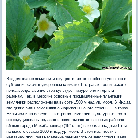
Возделывание земляники осуществляется особенно успешно в
субтропическом и умеренном климате. В странах тропического
пояса возделывание этой культуры приурочено к горным
районам. Так, в Мексике основные промышленные плантации
земляники расположены на высоте 1500 м над ур. моря. В Индии,
где дикие виды земляники обнаружены на юге страны — в горах
Нильгири и на севере — в отрогах Гималаев, культурные сорта
интродуцированы недавно и возделываются в горных районах
вблизи города Махабалешвар (18° с. ш.) в горах Западные Гаты
на высоте свыше 1000 м над ур. моря. В этой местности в
недавнем прошлом население занималось овцеводством, ведя