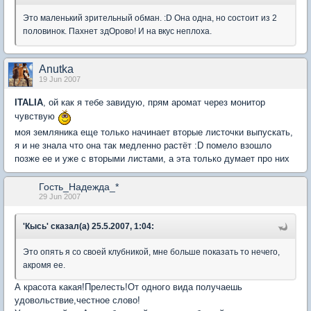
Это маленький зрительный обман. :D Она одна, но состоит из 2
половинок. Пахнет здОрово! И на вкус неплоха.
Anutka
19 Jun 2007
ITALIA
, ой как я тебе завидую, прям аромат через монитор
чувствую
моя земляника еще только начинает вторые листочки выпускать,
я и не знала что она так медленно растёт :D помело взошло
позже ее и уже с вторыми листами, а эта только думает про них
Гость_Надежда_*
29 Jun 2007
'Кысь' сказал(а) 25.5.2007, 1:04:
Это опять я со своей клубникой, мне больше показать то нечего,
акромя ее.
А красота какая!Прелесть!От одного вида получаешь
удовольствие,честное слово!