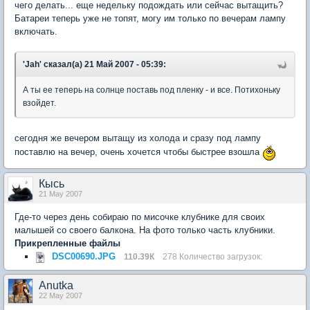
чего делать... еще недельку подождать или сейчас вытащить?
Батареи теперь уже не топят, могу им только по вечерам лампу
включать.
'Jah' сказал(а) 21 Май 2007 - 05:39:
А ты ее теперь на солнце поставь под пленку - и все. Потихоньку
взойдет.
сегодня же вечером вытащу из холода и сразу под лампу
поставлю на вечер, очень хочется чтобы быстрее взошла
Кысь
21 May 2007
Где-то через день собираю по мисочке клубнике для своих
малышей со своего балкона. На фото только часть клубники.
Прикрепленные файлы
DSC00690.JPG
110.39К
278 Количество загрузок:
Anutka
22 May 2007