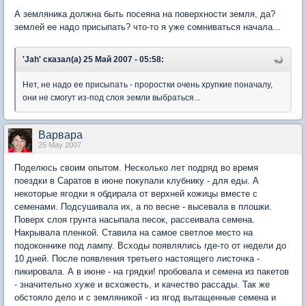
А земляника должна быть посеяна на поверхности земля, да?
землей ее надо присыпать? что-то я уже сомниваться начала...
'Jah' сказал(а) 25 Май 2007 - 05:58:
Нет, не надо ее присыпать - проростки очень хрупкие поначалу,
они не смогут из-под слоя земли выбраться...
Варвара
25 May 2007
Поделюсь своим опытом. Несколько лет подряд во время
поездки в Саратов в июне покупали клубнику - для еды. А
некоторые ягодки я обдирала от верхней кожицы вместе с
семенами. Подсушивала их, а по весне - высевала в плошки.
Поверх слоя грунта насыпала песок, рассеивала семена.
Накрывала пленкой. Ставила на самое светлое место на
подоконнике под лампу. Всходы появлялись где-то от недели до
10 дней. После появления третьего настоящего листочка -
пикировала. А в июне - на грядки! пробовала и семена из пакетов
- значительно хуже и всхожесть, и качество рассады. Так же
обстояло дело и с земляникой - из ягод вытащенные семена и