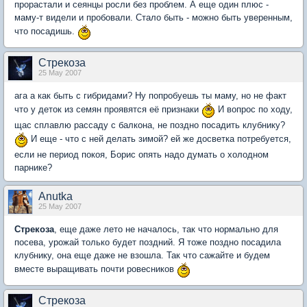
прорастали и сеянцы росли без проблем. А еще один плюс -
маму-т видели и пробовали. Стало быть - можно быть уверенным,
что посадишь.
Стрекоза
25 May 2007
ага а как быть с гибридами? Ну попробуешь ты маму, но не факт
что у деток из семян проявятся её признаки
И вопрос по ходу,
щас сплавлю рассаду с балкона, не поздно посадить клубнику?
И еще - что с ней делать зимой? ей же досветка потребуется,
если не период покоя, Борис опять надо думать о холодном
парнике?
Anutka
25 May 2007
Стрекоза
, еще даже лето не началось, так что нормально для
посева, урожай только будет поздний. Я тоже поздно посадила
клубнику, она еще даже не взошла. Так что сажайте и будем
вместе выращивать почти ровесников
Стрекоза