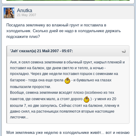
Anutka
21 May 2007
Посадила землянику во влажный грунт и поставила в
холодильник. Сколько дней ее надо в холодильнике держать
подскажите плиз?
'Jah' сказал(а) 21 Май 2007 - 05:07:
Аня, я сеял семена земляники в обычный грунт, накрыл пленкой и
поставил на балкон, где днем светло и тепло, а ночью -
прохладно. Через две недели поставил горшок с семенами на
батарею - тогда она еще грела
- и буквально на глазах
повылазили проростки.
Вообще, семена земляники всходят плохо (особенно из тех
пакетов, где семечек мало, а стоят дорого
) - у меня из 20
взошли 7, но две загнулись. Сейчас стоят на балконе, пленку я
давно снял, на растеньицах появляются вторые настоящие
листочки...
Моя земляника уже неделю в холодильнике живёт... вот и незнаю