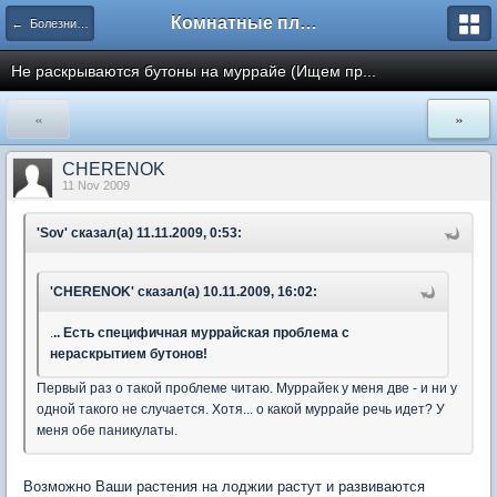
Комнатные плодовые экзоты
← Болезни и вредители плодовых культур
Не раскрываются бутоны на муррайе (Ищем пр...
«
»
CHERENOK
11 Nov 2009
'Sov' сказал(а) 11.11.2009, 0:53:
'CHERENOK' сказал(а) 10.11.2009, 16:02:
.
.. Есть специфичная муррайская проблема с
нераскрытием бутонов!
Первый раз о такой проблеме читаю. Муррайек у меня две - и ни у
одной такого не случается. Хотя... о какой муррайе речь идет? У
меня обе паникулаты.
Возможно Ваши растения на лоджии растут и развиваются