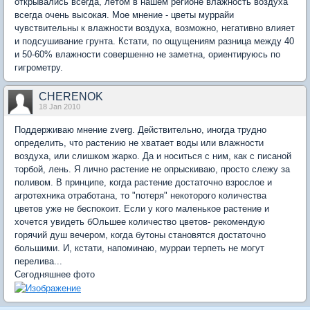
открывались всегда, летом в нашем регионе влажность воздуха
всегда очень высокая. Мое мнение - цветы муррайи
чувствительны к влажности воздуха, возможно, негативно влияет
и подсушивание грунта. Кстати, по ощущениям разница между 40
и 50-60% влажности совершенно не заметна, ориентируюсь по
гигрометру.
CHERENOK
18 Jan 2010
Поддерживаю мнение zverg. Действительно, иногда трудно
определить, что растению не хватает воды или влажности
воздуха, или слишком жарко. Да и носиться с ним, как с писаной
торбой, лень. Я лично растение не опрыскиваю, просто слежу за
поливом. В принципе, когда растение достаточно взрослое и
агротехника отработана, то "потеря" некоторого количества
цветов уже не беспокоит. Если у кого маленькое растение и
хочется увидеть бОльшее количество цветов- рекомендую
горячий душ вечером, когда бутоны становятся достаточно
большими. И, кстати, напоминаю, мурраи терпеть не могут
перелива...
Сегодняшнее фото