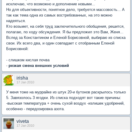
исключаю, что возможно и дополнение новыми...
Но для объективности, понятное дело, требуется массовость... А
так как тема одна из самых востребованных, на это можно
надеяться.
Кто возьмет, на себя труд заключительного обобщения, решится,
полагаю, по ходу обсуждения. Я бы предложил это Вам, Женя...
Вслед за Константином и Еленой Борисовной, выбираю из списка
свои. Их всего два, и один совпадает с отобранным Еленой
Борисовной:
- слишком кислая почва
-
резкая смена внешних условий
irisha
17 Jan 2010
У меня тоже на муррайке из штук 20-и бутонов раскрылось только
5. Завязолось 3 ягодки. Из списка подходят вот такие причины:
-высокая температура + очень сухой воздух -излишек удобрений,
особенно - передозировка азота.
viveta
17 Jan 2010