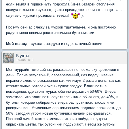
если земля в горшке чуть подсохла (из-за батарей отопления
воздух в комнате суховат, цветы приходится поливать чаще - а в
случае с муркой прозевала, тетёха!
).
Посему сейчас слежу за муркой тщательнее, и она постоянно
радует меня своими раскрывшимися бутончиками.
Мой вывод
- сухость воздуха и недостаточный полив.
Nyima
18 Jan 2010
Моя муррайя тоже сейчас раскрывает по нескольку цветочков в
день. Полив регулярный, своевременный, без подсушивания
верхнего слоя, опрыскивание как минимум 2 раза в день, так как
отопительные батареи очень сушат воздух. Влажность в
помещении, где стоит мурка, обычно держится 50-60%. Вчера
заметила, что влажность опустилась ниже обычного, до 40%, и
бутоны, которые собирались вчера распуститься, засохли не
раскрывшись. Усиленным опрыскиванием подняла влажность до
50%, сегодня утром новые бутончики начали раскрываться.
Прошлой зимой также замечала, что как забудешь утром
опрыскать цветы, так бутончики подсыхают. Летом же бутоны