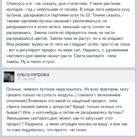
Отмечусь и я - так сказать, для статистики. У меня растение
молодое - год с небольшим от посева. В конце лета набрала кучу
бутонов, раскрываются партиями штук по 10. Точнее сказать,-
такими партиями бутоны начинают увеличиваться, но
раскрываются в итоге не все, меньшая часть сохнет не
раскрывшись. Завязи соотв-но образуются лишь на части
раскрывшихся цветов. Завязи пока не растут, но и не опадают.
Мое резюме: мурка ни от чего не страдает особо, просто не сезон
- вот и регулирует процесс по мере сил. Надеюсь, с удлинением
светового дня завязи начнут расти. Света маловато - люм.
лампы. Ну и тепло и сухо.
ольга петрова
17 Jan 2010
Осенью, немного бутонов нераскрылось. Из всех факторов, могу
грешить только на сухость воздуха. ( совпало с включением
отопления) Возможно это какой-то защитный процесс, типа
сброса лишней завязи у цитрусов? Вроде, только осенью это
бывает? Или, у кого-нибудь и летом не раскрывались бутоны?
Уменьшение светового дня, может, как-то запускает этот
процесс? Людмила , у меня ситуация похожа на вашу, и мне как-
то тоже подумалось, что просто - не сезон.