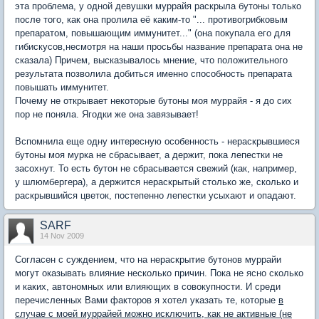
эта проблема, у одной девушки муррайя раскрыла бутоны только
после того, как она пролила её каким-то "... противогрибковым
препаратом, повышающим иммунитет..." (она покупала его для
гибискусов,несмотря на наши просьбы название препарата она не
сказала) Причем, высказывалось мнение, что положительного
результата позволила добиться именно способность препарата
повышать иммунитет.
Почему не открывает некоторые бутоны моя муррайя - я до сих
пор не поняла. Ягодки же она завязывает!
Вспомнила еще одну интересную особенность - нераскрывшиеся
бутоны моя мурка не сбрасывает, а держит, пока лепестки не
засохнут. То есть бутон не сбрасывается свежий (как, например,
у шлюмбергера), а держится нераскрытый столько же, сколько и
раскрывшийся цветок, постепенно лепестки усыхают и опадают.
SARF
14 Nov 2009
Согласен с суждением, что на нераскрытие бутонов муррайи
могут оказывать влияние несколько причин. Пока не ясно сколько
и каких, автономных или влияющих в совокупности. И среди
перечисленных Вами факторов я хотел указать те, которые
в
случае с моей муррайей можно исключить, как не активные (не