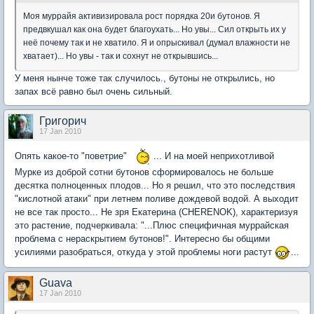
Моя муррайя активизировала рост порядка 20и бутонов. Я
предвкушал как она будет благоухать... Но увы... Сил открыть их у
неё почему так и не хватило. Я и опрыскивал (думал влажности не
хватает)... Но увы - так и сохнут не открывшись...
У меня нынче тоже так случилось., бутоны не открылись, но
запах всё равно был очень сильный.
Григорич
17 Jan 2010
Опять какое-то "поветрие"
... И на моей неприхотливой
Мурке из доброй сотни бутонов сформировалось не больше
десятка полноценных плодов... Но я решил, что это последствия
"кислотной атаки" при летнем поливе дождевой водой. А выходит
не все так просто... Не зря Екатерина (CHERENOK), характеризуя
это растение, подчеркивала: "...Плюс специфичная муррайская
проблема с нераскрытием бутонов!". Интересно бы общими
усилиями разобраться, откуда у этой проблемы ноги растут
...
Guava
17 Jan 2010