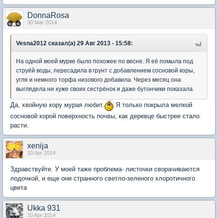
DonnaRosa
30 Mar 2014
Vesna2012 сказал(а) 29 Авг 2013 - 15:58:
На одной моей мурке было похожее по весне. Я её помыла под
струёй воды, пересадила в грунт с добавлением сосновой коры,
угля и немного торфа низового добавила. Через месяц она
выглядела ни хуже своих сестрёнок и даже бутончики показала.
Да, хвойную кору мурая любит.
Я только покрыла мелкой
сосновой корой поверхность почвы, как деревце быстрее стало
расти.
xenija
10 Apr 2014
Здравствуйте. У моей таже проблема- листочки сворачиваются
лодочкой, и еще они странного светло-зеленого хлоротичного
цвета
Ukka 931
10 Apr 2014