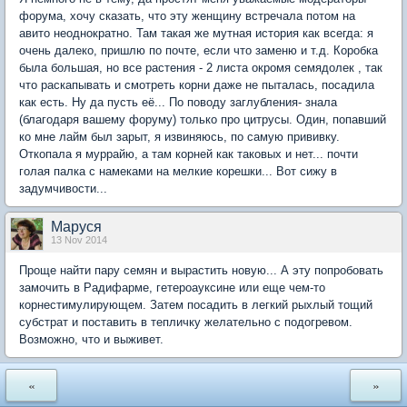
форума, хочу сказать, что эту женщину встречала потом на
авито неоднократно. Там такая же мутная история как всегда: я
очень далеко, пришлю по почте, если что заменю и т.д. Коробка
была большая, но все растения - 2 листа окромя семядолек , так
что раскапывать и смотреть корни даже не пыталась, посадила
как есть. Ну да пусть её... По поводу заглубления- знала
(благодаря вашему форуму) только про цитрусы. Один, попавший
ко мне лайм был зарыт, я извиняюсь, по самую прививку.
Откопала я муррайю, а там корней как таковых и нет... почти
голая палка с намеками на мелкие корешки... Вот сижу в
задумчивости...
Маруся
13 Nov 2014
Проще найти пару семян и вырастить новую... А эту попробовать
замочить в Радифарме, гетероауксине или еще чем-то
корнестимулирующем. Затем посадить в легкий рыхлый тощий
субстрат и поставить в тепличку желательно с подогревом.
Возможно, что и выживет.
«
»