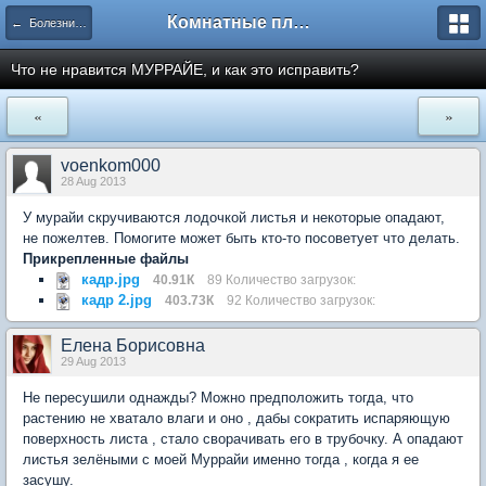
Комнатные плодовые экзоты
← Болезни и вредители плодовых культур
Что не нравится МУРРАЙЕ, и как это исправить?
«
»
voenkom000
28 Aug 2013
У мурайи скручиваются лодочкой листья и некоторые опадают,
не пожелтев. Помогите может быть кто-то посоветует что делать.
Прикрепленные файлы
кадр.jpg
40.91К
89 Количество загрузок:
кадр 2.jpg
403.73К
92 Количество загрузок:
Елена Борисовна
29 Aug 2013
Не пересушили однажды? Можно предположить тогда, что
растению не хватало влаги и оно , дабы сократить испаряющую
поверхность листа , стало сворачивать его в трубочку. А опадают
листья зелёными с моей Муррайи именно тогда , когда я ее
засушу.