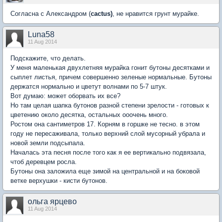
Согласна с Александром (
cactus)
, не нравится грунт мурайке.
Luna58
11 Aug 2014
Подскажите, что делать.
У меня маленькая двухлетняя мурайка гонит бутоны десятками и
сыплет листья, причем совершенно зеленые нормальные. Бутоны
держатся нормально и цветут волнами по 5-7 штук.
Вот думаю: может оборвать их все?
Но там целая шапка бутонов разной степени зрелости - готовых к
цветению около десятка, остальных ооочень много.
Ростом она сантиметров 17. Корням в горшке не тесно. в этом
году не пересаживала, только верхний слой мусорный убрала и
новой земли подсыпала.
Началась эта песня после того как я ее вертикально подвязала,
чтоб деревцем росла.
Бутоны она заложила еще зимой на центральной и на боковой
ветке верхушки - кисти бутонов.
ольга ярцево
11 Aug 2014