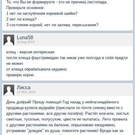
То, что Вы ее формируете - это не причина листопада.
Проверьте основное:
1 нет ли заглубления корневой шейки?
2 нет ли клеща?
3 состояние корней, нет ли залива, пересыхания?
Luna58
11 Aug 2014
клещ - версия интересная.
после клеща фаустримедин так никак уже полгода в себя придти
не может.
от клеща обрабатывала недавно.
проверю корни.
Лисса
12 Nov 2014
День добрый! Прошу помощи! Год назад у неблагонадёжного
продавца купила муррайю (прислали по почте сеянец вместе с
другими растениями. все другие погибли). Растёт еле-еле, листья
светлые, тусклые, полусухие, цвести не пыталась. Лето провела
с другими растениями на балконе, опрыскиваю ежедневно,
устраиваю "дождик" из душа. помогите растению! Вроде как за