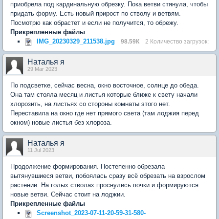
приобрела под кардинальную обрезку. Пока ветви стянула, чтобы
придать форму. Есть новый прирост по стволу и ветвям.
Посмотрю как обрастет и если не получится, то обрежу.
Прикрепленные файлы
IMG_20230329_211538.jpg
98.59К
2 Количество загрузок:
Наталья я
29 Mar 2023
По подсветке, сейчас весна, окно восточное, солнце до обеда.
Она там стояла месяц и листья которые ближе к свету начали
хлорозить, на листьях со стороны комнаты этого нет.
Переставила на окно где нет прямого света (там лоджия перед
окном) новые листья без хлороза.
Наталья я
11 Jul 2023
Продолжение формирования. Постепенно обрезала
вытянувшиеся ветви, побоялась сразу всё обрезать на взрослом
растении. На голых стволах проснулись почки и формируются
новые ветви. Сейчас стоит на лоджии.
Прикрепленные файлы
Screenshot_2023-07-11-20-59-31-580-