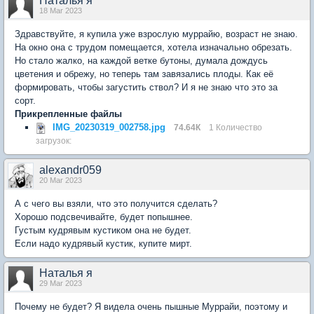
Наталья я
18 Mar 2023
Здравствуйте, я купила уже взрослую муррайю, возраст не знаю.
На окно она с трудом помещается, хотела изначально обрезать.
Но стало жалко, на каждой ветке бутоны, думала дождусь
цветения и обрежу, но теперь там завязались плоды. Как её
формировать, чтобы загустить ствол? И я не знаю что это за
сорт.
Прикрепленные файлы
IMG_20230319_002758.jpg
74.64К
1 Количество
загрузок:
alexandr059
20 Mar 2023
А с чего вы взяли, что это получится сделать?
Хорошо подсвечивайте, будет попышнее.
Густым кудрявым кустиком она не будет.
Если надо кудрявый кустик, купите мирт.
Наталья я
29 Mar 2023
Почему не будет? Я видела очень пышные Муррайи, поэтому и