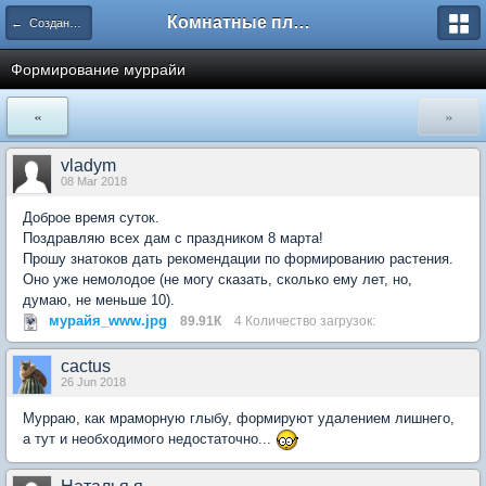
Комнатные плодовые экзоты
← Создание и формирование растений
Формирование муррайи
«
»
vladym
08 Mar 2018
Доброе время суток.
Поздравляю всех дам с праздником 8 марта!
Прошу знатоков дать рекомендации по формированию растения.
Оно уже немолодое (не могу сказать, сколько ему лет, но,
думаю, не меньше 10).
мурайя_www.jpg
89.91К
4 Количество загрузок:
cactus
26 Jun 2018
Мурраю, как мраморную глыбу, формируют удалением лишнего,
а тут и необходимого недостаточно...