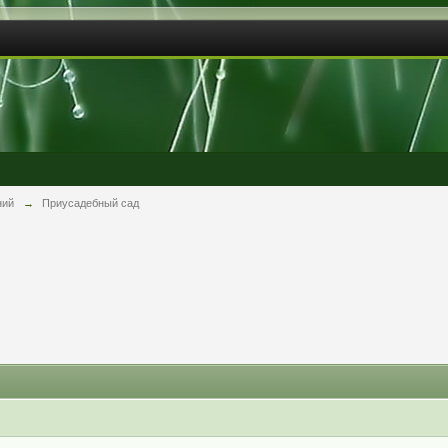
ний
→
Приусадебный сад