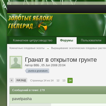
Комнатное цитрусоводство
Форумы
Пользователи
Комнатные плодовые экзоты
→
Выращивание экзотических плодовых расте
Гранат в открытом грунте
Автор
ВВБ
,
05 Jun 2008 20:04
punica granatum
«
НАЗАД
Страница 14 из 14
12
13
14
Сообщений в теме: 279
pavelpasha