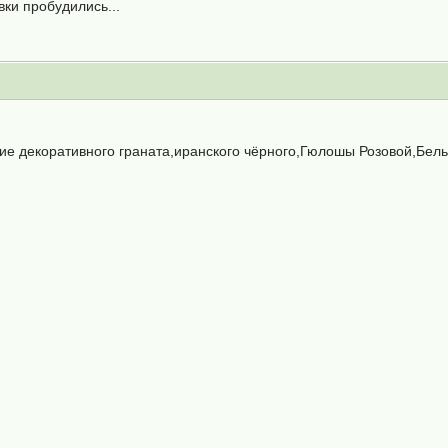
вки пробудились...
ие декоративного граната,иранского чёрного,Гюлошы Розовой,Бельб