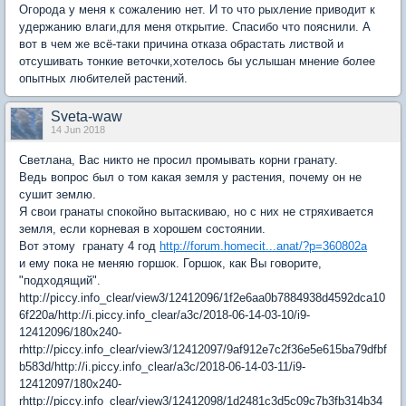
Огорода у меня к сожалению нет. И то что рыхление приводит к
удержанию влаги,для меня открытие. Спасибо что пояснили. А
вот в чем же всё-таки причина отказа обрастать листвой и
отсушивать тонкие веточки,хотелось бы услышан мнение более
опытных любителей растений.
Sveta-waw
14 Jun 2018
Светлана, Вас никто не просил промывать корни гранату.
Ведь вопрос был о том какая земля у растения, почему он не
сушит землю.
Я свои гранаты спокойно вытаскиваю, но с них не стряхивается
земля, если корневая в хорошем состоянии.
Вот этому гранату 4 год
http://forum.homecit...anat/?p=360802а
и ему пока не меняю горшок. Горшок, как Вы говорите,
"подходящий".
http://piccy.info_clear/view3/12412096/1f2e6aa0b7884938d4592dca10
6f220a/http://i.piccy.info_clear/a3c/2018-06-14-03-10/i9-
12412096/180x240-
rhttp://piccy.info_clear/view3/12412097/9af912e7c2f36e5e615ba79dfbf
b583d/http://i.piccy.info_clear/a3c/2018-06-14-03-11/i9-
12412097/180x240-
rhttp://piccy.info_clear/view3/12412098/1d2481c3d5c09c7b3fb314b34