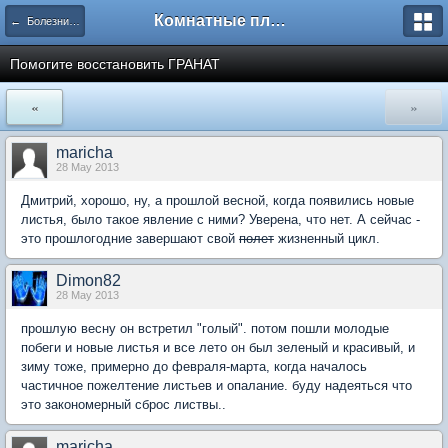
Комнатные плодовые экзоты
← Болезни и вредители плодовых культур
Помогите восстановить ГРАНАТ
«
»
maricha
28 May 2013
Дмитрий, хорошо, ну, а прошлой весной, когда появились новые
листья, было такое явление с ними? Уверена, что нет. А сейчас -
это прошлогодние завершают свой
полет
жизненный цикл.
Dimon82
28 May 2013
прошлую весну он встретил "голый". потом пошли молодые
побеги и новые листья и все лето он был зеленый и красивый, и
зиму тоже, примерно до февраля-марта, когда началось
частичное пожелтение листьев и опалание. буду надеяться что
это закономерный сброс листвы..
maricha