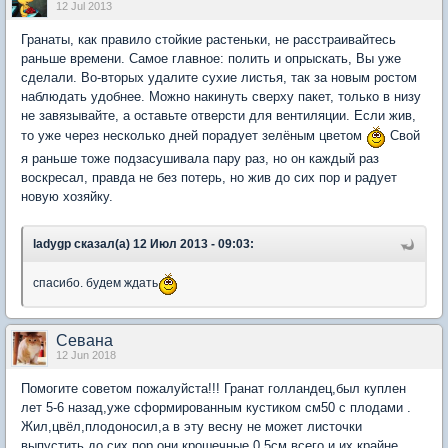
12 Jul 2013
Гранаты, как правило стойкие растеньки, не расстраивайтесь
раньше времени. Самое главное: полить и опрыскать, Вы уже
сделали. Во-вторых удалите сухие листья, так за новым ростом
наблюдать удобнее. Можно накинуть сверху пакет, только в низу
не завязывайте, а оставьте отверсти для вентиляции. Если жив,
то уже через несколько дней порадует зелёным цветом
Свой
я раньше тоже подзасушивала пару раз, но он каждый раз
воскресал, правда не без потерь, но жив до сих пор и радует
новую хозяйку.
ladygp сказал(а) 12 Июл 2013 - 09:03:
спасибо. будем ждать
Севана
12 Jun 2018
Помогите советом пожалуйста!!! Гранат голландец,был куплен
лет 5-6 назад,уже сформированным кустиком см50 с плодами .
Жил,цвёл,плодоносил,а в эту весну не может листочки
выпустить,до сих пор они крошечные 0,5см всего и их крайне