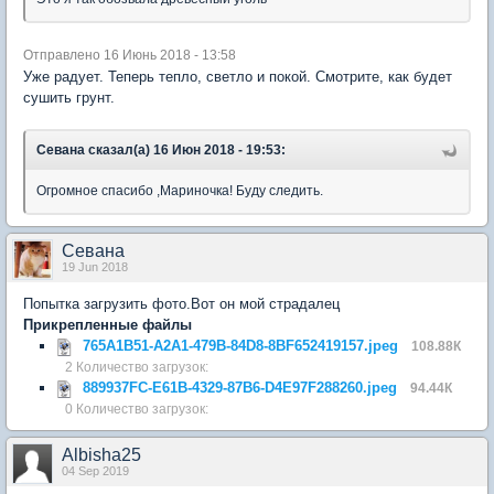
Отправлено 16 Июнь 2018 - 13:58
Уже радует. Теперь тепло, светло и покой. Смотрите, как будет
сушить грунт.
Севана сказал(а) 16 Июн 2018 - 19:53:
Огромное спасибо ,Мариночка! Буду следить.
Севана
19 Jun 2018
Попытка загрузить фото.Вот он мой страдалец
Прикрепленные файлы
765A1B51-A2A1-479B-84D8-8BF652419157.jpeg
108.88К
2 Количество загрузок:
889937FC-E61B-4329-87B6-D4E97F288260.jpeg
94.44К
0 Количество загрузок:
Albisha25
04 Sep 2019