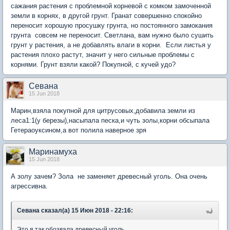
сажания растения с проблемной корневой с комком замоченной
земли в корнях, в другой грунт. Гранат совершенно спокойно
переносит хорошую просушку грунта, но постоянного замокания
грунта совсем не переносит. Светлана, вам нужно было сушить
грунт у растения, а не добавлять влаги в корни. Если листья у
растения плохо растут, значит у него сильные проблемы с
корнями. Грунт взяли какой? Покупной, с кучей удо?
Севана
15 Jun 2018
Марин,взяла покупной для цитрусовых,добавила земли из
леса1:1(у березы),насыпала песка,и чуть золы,корни обсыпала
Гетераоуксином,а вот полила наверное зря
Маринамуха
15 Jun 2018
А золу зачем? Зола не заменяет древесный уголь. Она очень
агрессивна.
Севана сказал(а) 15 Июн 2018 - 22:16:
Это я так обозвала древесный уголь