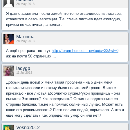
28 May 2013
Я давно заметила - если зимой что-то не отвалилось из листьев,
отвалится в сезон вегетации. Т.е. смена листьев идет ежегодно,
причем не частичная, а полная.
Матюша
28 May 2013
А ещё про гранат вот тут
http://forum.homecit...owtopic=33&st=0
аж на почти 50 страницах....
ladygp
11 Jul 2013
Добрый день всем! У меня такая проблема - на 5 дней меня
госпитализировали и некому было полить мой гранат. В итоге
приезжаю - все листья абсолютно сухие.Рукой проводишь - они
сыпятся.Это конец? Как определить? Стоял на подоконнике со
стороны балкона, т.е.не на прямых солнечных лучах. Может есть
шанс его реанимировать? Я его полила водой, опрыскала. А что я
еще могу сделать? Как определить умер он или нет?
Vesna2012