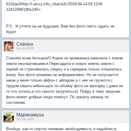
6316ae3/http://i.piccy.info_clear/a3c/2018-06-14-03-12/i9-
12412098/180x240-r
P.S. И учтите на на будущее, Вам без фото никто гадать не
будет.
Севана
14 Jun 2018
Спасибо всем большое!!! Корни не промывала,замочила с комом
земли неотвалившимся.Пересадила в новую землю,земля с
корней не стряхивалась сверху и в середине,только отвалилась
внизу. Без фото понимаю,не информативно. Но не получается
никак,у меня только айфон с айпадом,а с них не грузится,с
трудом нашла небольшую по объёму фото на аватарку ( даже не
то что хотела,а что смогло загрузиться). Пойду в тему загрузки
фото,может добрые люди помогут. По гранату напишу по
состоянию.
Маринамуха
14 Jun 2018
Вообще, как-то смутно понимаю необходимость и надобность