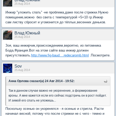
25 Aug 2014
Инжир "уложить спать" -не проблема,даже после стрижки.Нужно
помещение,можно без света с температурой +5+10 гр.Инжир
сам листву сбросит и угомонится до тёплых,весенних деньков.
Влад Южный
25 Aug 2014
Зоя, ваш инжирчик,происхождением,вероятно, из питомника
Бода,Франция.Вот на этом сайте ваш инжир должен
присутствовать.
http://www.fig-baud....redecaromb.html
.Посмотрите.
Sov
25 Aug 2014
Анна Орлова сказал(а) 24 Авг 2014 - 19:52:
Так в данном случае важно не укоренение, а формирование
кроны. А мне кажется если его сейчас подстричь он в рост пойдет.
И зимой его спать не уложишь...
Поскольку осенью он укоренялся - я осенью и стригла. Расти
начинал весной, потому что после стрижки не с чего - темно и