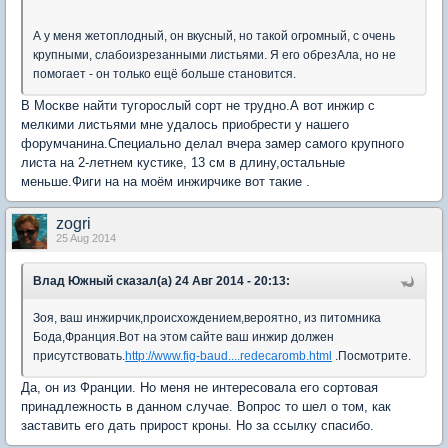
А у меня жетоплодный, он вкусный, но такой огромный, с очень
крупными, слабоизрезанными листьями. Я его обрезАла, но не
помогает - он только ещё больше становится.
В Москве найти тугорослый сорт не трудно.А вот инжир с
мелкими листьями мне удалось приобрести у нашего
форумчанина.Специально делал вчера замер самого крупного
листа на 2-летнем кустике, 13 см в длину,остальные
меньше.Фиги на на моём инжирчике вот такие .
zogri
25 Aug 2014
Влад Южный сказал(а) 24 Авг 2014 - 20:13:
Зоя, ваш инжирчик,происхождением,вероятно, из питомника
Бода,Франция.Вот на этом сайте ваш инжир должен
присутствовать.
http://www.fig-baud....redecaromb.html
.Посмотрите.
Да, он из Франции. Но меня не интересовала его сортовая
принадлежность в данном случае. Вопрос то шел о том, как
заставить его дать прирост кроны. Но за ссылку спасибо.