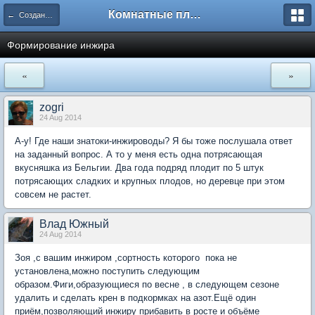
Комнатные плодовые экзоты
← Создание и формирование растений
Формирование инжира
«
»
zogri
24 Aug 2014
А-у! Где наши знатоки-инжироводы? Я бы тоже послушала ответ
на заданный вопрос. А то у меня есть одна потрясающая
вкусняшка из Бельгии. Два года подряд плодит по 5 штук
потрясающих сладких и крупных плодов, но деревце при этом
совсем не растет.
Влад Южный
24 Aug 2014
Зоя ,с вашим инжиром ,сортность которого пока не
установлена,можно поступить следующим
образом.Фиги,образующиеся по весне , в следующем сезоне
удалить и сделать крен в подкормках на азот.Ещё один
приём,позволяющий инжиру прибавить в росте и объёме