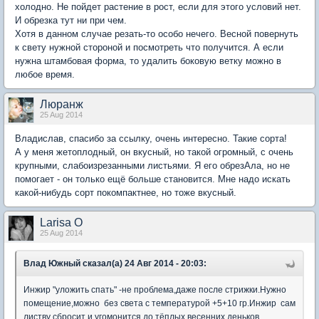
холодно. Не пойдет растение в рост, если для этого условий нет.
И обрезка тут ни при чем.
Хотя в данном случае резать-то особо нечего. Весной повернуть
к свету нужной стороной и посмотреть что получится. А если
нужна штамбовая форма, то удалить боковую ветку можно в
любое время.
Люранж
25 Aug 2014
Владислав, спасибо за ссылку, очень интересно. Такие сорта!
А у меня жетоплодный, он вкусный, но такой огромный, с очень
крупными, слабоизрезанными листьями. Я его обрезАла, но не
помогает - он только ещё больше становится. Мне надо искать
какой-нибудь сорт покомпактнее, но тоже вкусный.
Larisa O
25 Aug 2014
Влад Южный сказал(а) 24 Авг 2014 - 20:03:
Инжир "уложить спать" -не проблема,даже после стрижки.Нужно
помещение,можно без света с температурой +5+10 гр.Инжир сам
листву сбросит и угомонится до тёплых,весенних деньков.