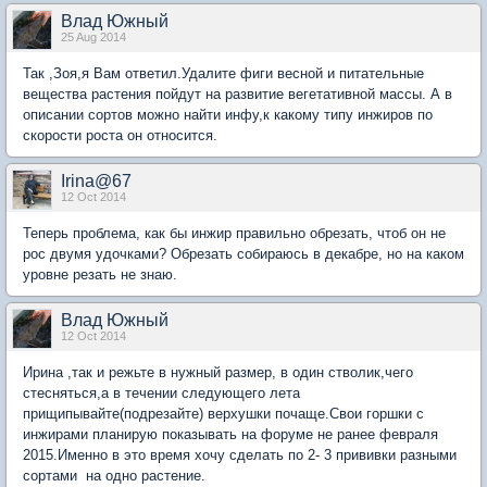
Влад Южный
25 Aug 2014
Так ,Зоя,я Вам ответил.Удалите фиги весной и питательные
вещества растения пойдут на развитие вегетативной массы. А в
описании сортов можно найти инфу,к какому типу инжиров по
скорости роста он относится.
Irina@67
12 Oct 2014
Теперь проблема, как бы инжир правильно обрезать, чтоб он не
рос двумя удочками? Обрезать собираюсь в декабре, но на каком
уровне резать не знаю.
Влад Южный
12 Oct 2014
Ирина ,так и режьте в нужный размер, в один стволик,чего
стесняться,а в течении следующего лета
прищипывайте(подрезайте) верхушки почаще.Свои горшки с
инжирами планирую показывать на форуме не ранее февраля
2015.Именно в это время хочу сделать по 2- 3 прививки разными
сортами на одно растение.